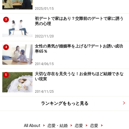
2025/01/15
初デートで家はあり？交際前のデートで家に誘う
3
男の心理
2022/11/20
女性の勇気が婚姻率を上げる!?デートお誘い成功
4
率65％
2014/06/15
大切な存在を見失うな！お金持ちほど結婚できな
5
い現実
2014/11/25
ランキングをもっと見る
>
>
>
>
All About
恋愛・結婚
恋愛
恋愛