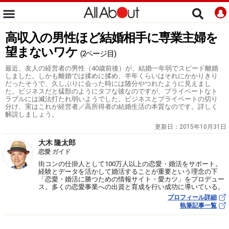
高収入の男性ほど結婚相手に専業主婦を
望まないワケ
(2ページ目)
最近、友人の経営者の男性（40歳前後）が、結婚一年弱でスピード離婚
しました。しかも離婚では揉めに揉め、半年くらいはそれにかかりきり
だったそうで、久しぶりに会った時には随分やつれたように見えまし
た。ビジネスだと猛獣のようにタフな彼なのですが、プライベートなト
ラブルには滅法打たれ弱いようでした。ビジネスとプライベートの切り
分け、実はこれが経営者／高所得者の結婚生活の本質なのです。詳しく
解説しましょう。
更新日：
2015年10月31日
大木 隆太郎
恋愛 ガイド
街コンの仕掛人として100万人以上の恋愛・婚活をサポート。
経験とデータを活かして婚活することが重要という理念の下
「恋愛・婚活に勝つための情報サイト・愛カツ」をプロデュー
ス。多くの恋愛事業への出資と育成を行い成功に導いている。
プロフィール詳細
執筆記事一覧