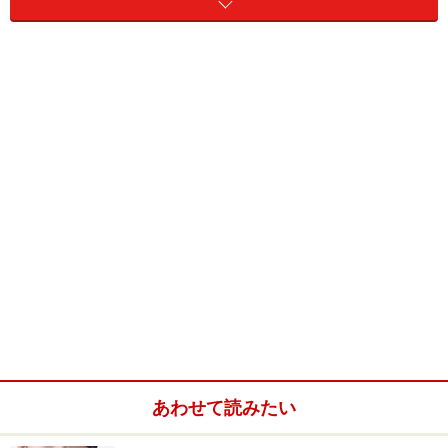
「赤ニキビ」
は詰まった毛穴に菌が増殖し、炎症を起こ
している状態です。抗菌作用のある外用薬の使用と角質
の正常化が標準的な治療方法ですが、抗菌薬は医師によ
る処方が必要となります。セルフメディケーションとし
ては、
「イブプロフェンピコノール」「グリチルリチン
酸」などの消炎成分
を含む治療薬で炎症を抑えることは
できますが、改善が不十分であるようであれば皮膚科を
受診しましょう。
あわせて読みたい