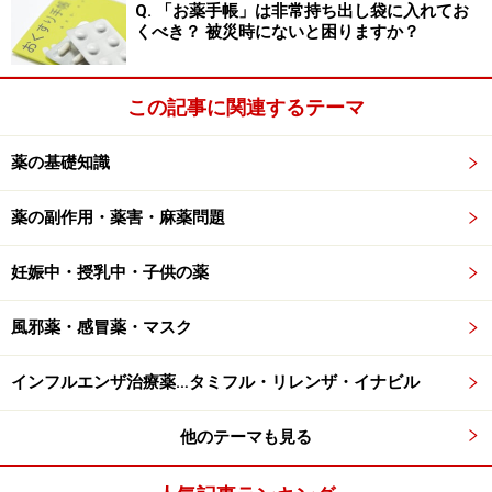
Q. 「お薬手帳」は非常持ち出し袋に入れてお
血行改善成分：
トコフェロール酢酸エステル?
くべき？ 被災時にないと困りますか？
この記事に関連するテーマ
などがあります。
薬の基礎知識
ニキビ治療の内服薬
薬の副作用・薬害・麻薬問題
糖質や脂質の代謝にはビタミンB2、B6が関わっていま
妊娠中・授乳中・子供の薬
す。アルコールを飲むとビタミンBが消費されやすくな
るため、よくお酒を飲む方やニキビの他に口内炎ができ
風邪薬・感冒薬・マスク
やすいなどの症状のある方は、ビタミンB2、B6の不足も
考えられます。
インフルエンザ治療薬…タミフル・リレンザ・イナビル
これらのビタミン剤などはニキビができてから服用する
他のテーマも見る
のではなく、日常的に服用することで改善が期待できま