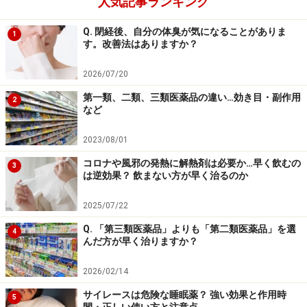
人気記事ランキング
す。肌のターンオーバーは28日周期なので、
効果を確認
するには１ヶ月ほど継続
してみてください。ビタミンB
Q. 閉経後、自分の体臭が気になることがありま
1
は過剰分が尿となって排泄される水溶性ビタミンなの
す。改善法はありますか？
で、こまめに毎日とることが大切です。
2026/07/20
第一類、二類、三類医薬品の違い…効き目・副作用
2
など
ニキビ治療の漢方薬
2023/08/01
漢方のニキビ治療薬は大人ニキビにも期待できます。体
コロナや風邪の発熱に解熱剤は必要か…早く飲むの
質によって選ぶべき処方が異なるので、詳しくは薬剤師
3
は逆効果？ 飲まない方が早く治るのか
に相談しましょう。
2025/07/22
ペア漢方エキス錠
（ライオン）：
桂枝茯苓丸
という
Q. 「第三類医薬品」よりも「第二類医薬品」を選
4
んだ方が早く治りますか？
漢方の3大婦人薬のひとつで、ニキビの改善効果以
外にも生理周期に関連する症状にも効果が期待でき
2026/02/14
ます。体力は中等度。
サイレースは危険な睡眠薬？ 強い効果と作用時
5