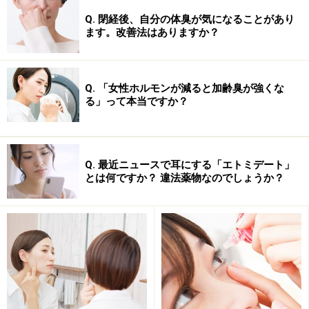
Q. 閉経後、自分の体臭が気になることがあり
ます。改善法はありますか？
正常な肌の機能が崩れた状態がニキビを引き起こしてい
Q. 「女性ホルモンが減ると加齢臭が強くな
るということを十分に理解し、合わない薬はすぐに使用
る」って本当ですか？
を中止することも大切です。
また、炎症を抑える薬として
「ステロイド」
を思いつく
Q. 最近ニュースで耳にする「エトミデート」
とは何ですか？ 違法薬物なのでしょうか？
方もいらっしゃるかもしれません。一時的に炎症を抑え
ますが、感染への抵抗が落ちるため
ニキビには使用しま
せん。