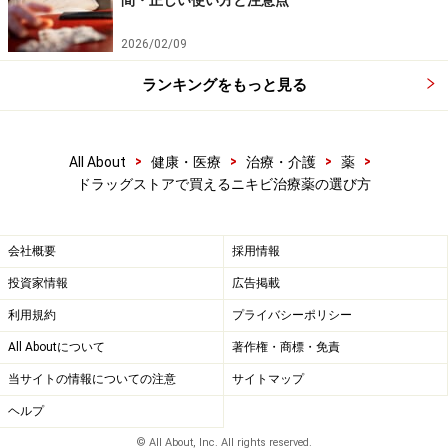
間・正しい使い方と注意点
清上防風湯
（タケダストレージ）：炎症性のニキビ
に効果があります。体力は中等度以上
2026/02/09
荊芥連翹湯
（クラシエ）：白ニキビ、赤ニキビどち
ランキングをもっと見る
らにも使います
>
>
>
>
清上防風湯も荊芥連翹湯もニキビに保険適応がある薬で
All About
健康・医療
治療・介護
薬
ドラッグストアで買えるニキビ治療薬の選び方
す。このふたつのどちらかが体質に合っていると感じた
ら、病院で処方してもらうことで経済的負担も少なくな
ります。症状にあった薬をみつけて、ニキビの悩みがス
会社概要
採用情報
ッキリなくなるといいですね。
投資家情報
広告掲載
利用規約
プライバシーポリシー
※記事内容は執筆時点のものです。最新の内容をご確認くださ
All Aboutについて
著作権・商標・免責
い。
当サイトの情報についての注意
サイトマップ
※当サイトにおける医師・医療従事者等による情報の提供は、診
断・治療行為ではありません。診断・治療を必要とする方は、適
ヘルプ
切な医療機関での受診をおすすめいたします。記事内容は執筆者
個人の見解によるものであり、全ての方への有効性を保証するも
© All About, Inc. All rights reserved.