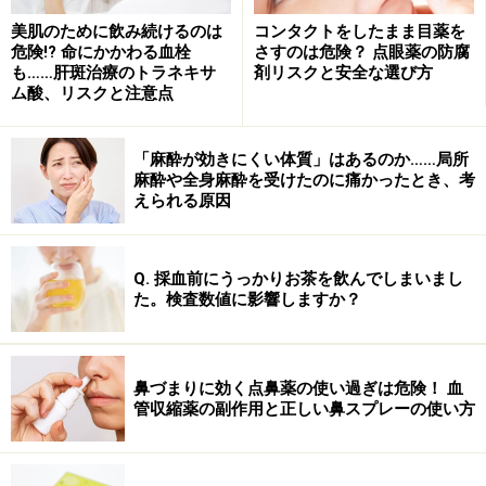
美肌のために飲み続けるのは
コンタクトをしたまま目薬を
危険!? 命にかかわる血栓
さすのは危険？ 点眼薬の防腐
も……肝斑治療のトラネキサ
剤リスクと安全な選び方
ム酸、リスクと注意点
「麻酔が効きにくい体質」はあるのか……局所
麻酔や全身麻酔を受けたのに痛かったとき、考
えられる原因
ニキビのせいで気分も上がらない。
市販で売られているニキビ治療薬の外用薬の成分は、
Q. 採血前にうっかりお茶を飲んでしまいまし
た。検査数値に影響しますか？
殺菌成分：
イソプロピルメチルフェノール、エタノ
ール、レゾルシン、グルコン酸クロルヘキシジン
鼻づまりに効く点鼻薬の使い過ぎは危険！ 血
管収縮薬の副作用と正しい鼻スプレーの使い方
消炎成分：
イブプロフェンピコノール、グリチルリ
チン酸二カリウム、グリチルレチン酸?
角質軟化成分：
イオウ、サリチル酸