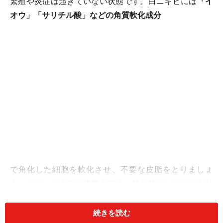
繁殖や炎症は起きていない状態です。白ニキビには
「イ
オウ」「サリチル酸」などの角質軟化成分
で角化した細胞を軟化させ、不要な皮脂をとりましょ
う。ただ、イオウは皮脂を抑え、肌が乾燥しがちになり
ます。生理前などにあごにできる大人ニキビは、乾燥が
原因となっていることが多いので注意が必要です。
続きを読む