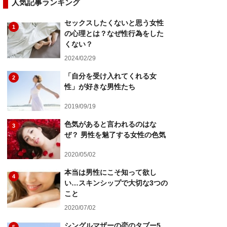
人気記事ランキング
セックスしたくないと思う女性
1
の心理とは？なぜ性行為をした
くない？
2024/02/29
「自分を受け入れてくれる女
2
性」が好きな男性たち
2019/09/19
色気があると言われるのはな
3
ぜ？ 男性を魅了する女性の色気
2020/05/02
本当は男性にこそ知って欲し
4
い…スキンシップで大切な3つの
こと
2020/07/02
シングルマザーの恋のタブー5