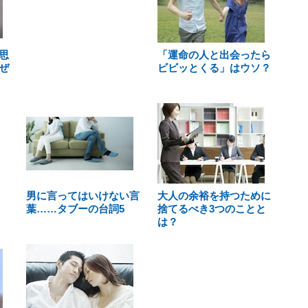
思
「運命の人と出会ったら
ぜ
ビビッとくる」はウソ？
男に言ってはいけない言
大人の余裕を持つために
葉……タブーの台詞5
捨てるべき3つのことと
は？