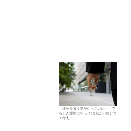
「煙草を吸う姿がかっこいい」「で
も歩き煙草はNG」など細かい部分ま
で考えて