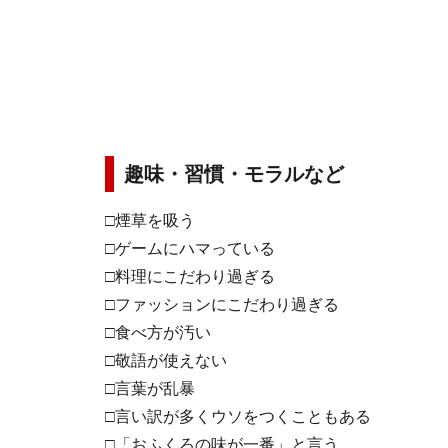
趣味・習慣・モラルなど
□煙草を吸う
□ゲームにハマっている
□料理にこだわり過ぎる
□ファッションにこだわり過ぎる
□食べ方が汚い
□敬語が使えない
□言葉が乱暴
□言い訳が多くウソをつくこともある
□「おふくろの味が一番」と言う