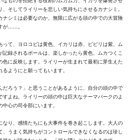
いなものを拒絶する役割のムカムカ、イカリを爆発させ
リ、そしてライリーを悲しい気持ちにさせるカナシミ。
カナシミは必要なのか。無限に広がる頭の中での大冒険
すが……。
あって、ヨロコビは黄色、イカリは赤、ビビリは紫、ム
が記録されるボールは、楽しかったら黄色、ムカつくこ
の色に反映します。ライリーが生まれて最初に芽生えた
れるようにと願ってもいます。
んだろう？」と思うことがあるように、自分の頭の中で
ですよね。ライリーの頭の中は巨大なテーマパークのよ
の中心の司令部にいます。
になり、感情たちにも大事件を巻き起こします。大人の
て、うまく気持ちがコントロールできなくなるのは珍し