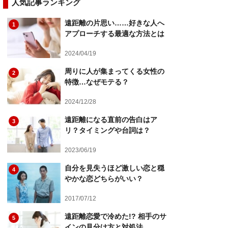
人気記事ランキング
遠距離の片思い……好きな人へ
1
アプローチする最適な方法とは
2024/04/19
周りに人が集まってくる女性の
2
特徴…なぜモテる？
2024/12/28
遠距離になる直前の告白はア
3
リ？タイミングや台詞は？
2023/06/19
自分を見失うほど激しい恋と穏
4
やかな恋どちらがいい？
2017/07/12
遠距離恋愛で冷めた!? 相手のサ
5
インの見分け方と対処法