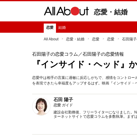
恋愛・結婚
恋愛
結婚
All About
恋愛・結婚
恋愛
恋愛
石田陽子
石田陽子の恋愛コラム
／石田陽子の恋愛情報
『インサイド・ヘッド』か
恋愛中は相手の言葉に過敏に反応しがちで、感情をコントロー
を表現できたら幸福度もアップするはず。映画『インサイド・
石田 陽子
恋愛 ガイド
建設会社勤務後、フリーライターになりました。NT
ターネットサイトで恋愛コラムを多数執筆。まず