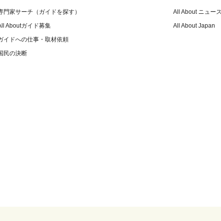
専門家サーチ（ガイドを探す）
All About ニュー
All Aboutガイド募集
All About Japan
ガイドへの仕事・取材依頼
国民の決断