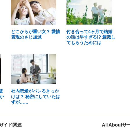
どこからが重い女？ 愛情
付き合って4ヶ月で結婚
表現のさじ加減
の話は早すぎる!? 意識し
てもらうためには
破
社内恋愛がバレるきっか
か
けは？ 秘密にしていたは
ずが……
ガイド関連
All Abou