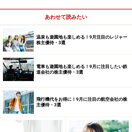
あわせて読みたい
第3位 システムインテグレータ(東証1部
<3826>)
温泉も遊園地も楽しめる！9月注目のレジャー
株主優待・3選
予想配当＋予想優待額面利回り：4.5％
【2015年6月26日株価】 604円
電車も遊園地も楽しめる！9月に注目したい鉄
道会社の株主優待・3選
【株主優待最低投資額】 100株＝6万400円
【今期予想現金配当(1株あたり）】 12円
【株主優待権利確定月】 8月末日
【優待内容】
コシヒカリ新米 （減農薬減化学肥料（特
飛行機代をお得に！9月に注目の航空会社の株
主優待・3選
別栽培農作物）100株以上：2キロ、2000株以上：5キ
ロ、8000株以上：10キロ（※詳しくは同社ＨＰをご確認
下さい）