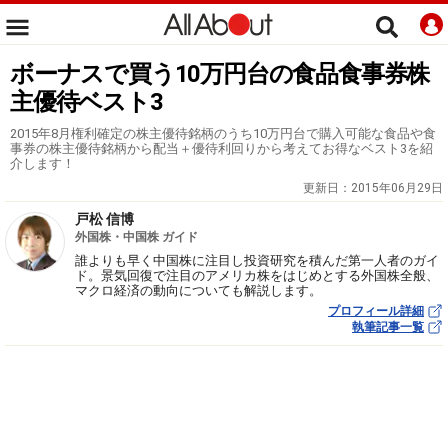
ボーナスで買う10万円台の食品食事券株
主優待ベスト3
2015年8月権利確定の株主優待銘柄のうち10万円台で購入可能な食品や食
事券の株主優待銘柄から配当＋優待利回りから考えてお得なベスト3を紹
介します！
更新日：
2015年06月29日
戸松 信博
外国株・中国株 ガイド
誰よりも早く中国株に注目し投資研究を積んだ第一人者のガイ
ド。景気回復で注目のアメリカ株をはじめとする外国株全般、
マクロ経済の動向についても解説します。
プロフィール詳細
執筆記事一覧