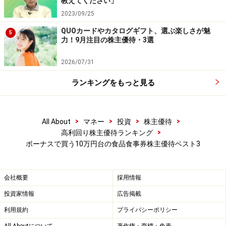
教えてください」
狙うようにすると良いのではないかとも思います。
2023/09/25
QUOカードやカタログギフト、選ぶ楽しさが魅
5
力！9月注目の株主優待・3選
第1位 吉野家ホールディングス(東証1部
<9861>)
2026/07/31
予想配当＋予想優待利回り：5.3％
ランキングをもっと見る
【2015年6月26日株価】 1498円
>
>
>
>
All About
マネー
投資
株主優待
【株主優待獲得最低投資額】 100株＝14万9800円
>
高利回り株主優待ランキング
【今期予想現金配当(1株あたり）】 20円
ボーナスで買う10万円台の食品食事券株主優待ベスト3
【株主優待権利確定月】2月末日、8月末日
【優待内容】300円サービス券を100株以上：年間20枚、
会社概要
採用情報
1000株以上：年間40枚、2000株以上：年間80枚
投資家情報
広告掲載
第1位は吉野家ホールディングス<9861>です。牛丼では
利用規約
プライバシーポリシー
国内2位。その他、すし、ステーキ、うどんなどにも進