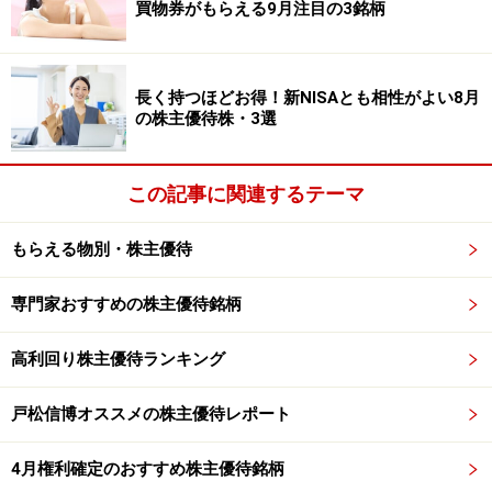
買物券がもらえる9月注目の3銘柄
ことも出来ると思います。
長く持つほどお得！新NISAとも相性がよい8月
第2位 ジェイグループホールディングス
の株主優待株・3選
(東証マザーズ<3063>)
この記事に関連するテーマ
予想配当＋予想優待額面利回り：4.8％
もらえる物別・株主優待
【2015年6月26日株価】 890円
【株主優待最低投資額】 100株＝8万9000円
専門家おすすめの株主優待銘柄
【今期予想現金配当(1株あたり）】 3円
【株主優待権利確定月】 2月末日、8月末日
高利回り株主優待ランキング
【優待内容】グループ店舗（一部除く）で利用可能なお
食事優待券（※詳しくは同社ＨＰをご確認下さい）
戸松信博オススメの株主優待レポート
4月権利確定のおすすめ株主優待銘柄
第2位はジェイグループホールディングス<3063>です。