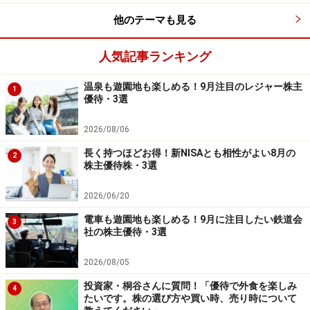
居酒屋「芋蔵」や｢ほっこり｣などの飲食店を展開してい
他のテーマも見る
る企業です。東海地盤の企業ですが、関東や関西でも店
舗を展開しています。今回は100株を購入し、年間で
人気記事ランキング
4000円分のお食事優待券を獲得したケースを想定して利
回り計算を行っています（つまり株主優待は4000円とし
温泉も遊園地も楽しめる！9月注目のレジャー株主
1
優待・3選
て評価し、利回り計算しています）。
2026/08/06
業績は売上は緩やかな拡大基調です。しかし、利益は競
長く持つほどお得！新NISAとも相性がよい8月の
2
合が激しいこともあってか2014年2月期は赤字に転落。
株主優待株・3選
2015年2月期は黒字に回復し、2016年2月期は一段の回
2026/06/20
復を計画しているところです。
電車も遊園地も楽しめる！9月に注目したい鉄道会
3
社の株主優待・3選
株価は足もとで大きく上昇しています。株価の傾向とし
て株主優待の権利落ちの数ヶ月前から上昇し、配当の権
2026/08/05
利落ち後に大きく調整する傾向がありますので、できれ
投資家・桐谷さんに質問！「優待で外食を楽しみ
4
ば今回の配当は見送り、配当落ち後に下落したところを
たいです。株の選び方や買い時、売り時について