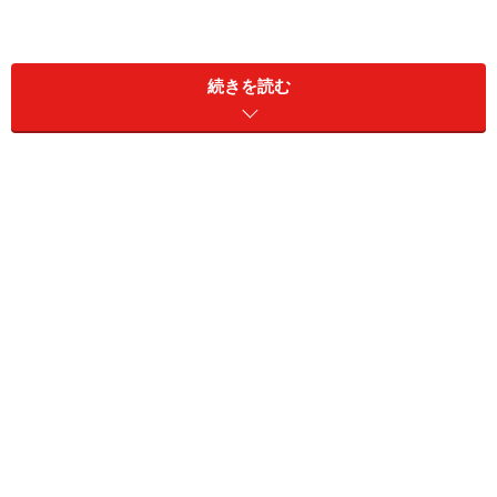
※利回りを計算する上での株主優待の評価方法は、額面
として記載されている数字を参考としています（一部ガ
続きを読む
イドが推定）。予想配当＋予想優待利回りはあくまでも
参考としてご覧ください。(2015年6月26日の終値で計算
しています)
それでは、第3位から順にご紹介していきましょう。