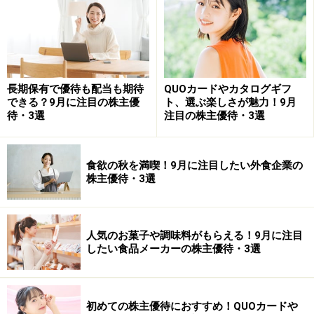
第3位はシステムインテグレータ<3826>です。同社は独
立系のECサイト構築、ERP導入、データベース開発支援
ツールを提供するシステム開発会社です。今回は100株
を購入し、コシヒカリの新米を2キロ獲得したケースを
長期保有で優待も配当も期待
QUOカードやカタログギフ
想定しています（株主優待は1500円として評価し、利回
できる？9月に注目の株主優
ト、選ぶ楽しさが魅力！9月
り計算しています）。
待・3選
注目の株主優待・3選
2015年2月期は不採算案件があったようで赤字に転落し
食欲の秋を満喫！9月に注目したい外食企業の
ていますが、2016年2月期は黒字転換の見通しとなって
株主優待・3選
おり、業績は概ね横ばいといって良いでしょう。
2015年2月期が赤字であったことから、株価は2014年に
人気のお菓子や調味料がもらえる！9月に注目
したい食品メーカーの株主優待・3選
大きく調整しました。しかし、2015年3月に底を打った
模様で、株価は回復基調となっているように見えます。
50日移動平均線が200日移動平均線が上に突き抜けるゴ
初めての株主優待におすすめ！QUOカードや
ールデンクロスも発生しており、買いのチャンスと見る