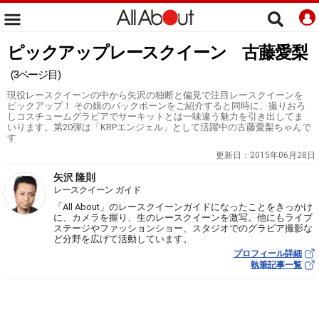
ピックアップレースクイーン 古藤愛梨
(3ページ目)
現役レースクイーンの中から矢沢の独断と偏見で注目レースクイーンを
ピックアップ！ その娘のバックボーンをご紹介すると同時に、撮りおろ
しコスチュームグラビアでサーキットとは一味違う魅力を引き出してま
いります。第20弾は「KRPエンジェル」として活躍中の古藤愛梨ちゃんで
す
更新日：
2015年06月28日
矢沢 隆則
レースクイーン ガイド
「All About」のレースクイーンガイドになったことをきっかけ
に、カメラを握り、生のレースクイーンを激写。他にもライブ
ステージやファッションショー、スタジオでのグラビア撮影な
ど分野を広げて活動しています。
プロフィール詳細
執筆記事一覧