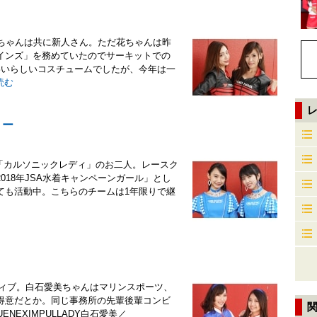
みきちゃんは共に新人さん。ただ花ちゃんは昨
インズ」を務めていたのでサーキットでの
わいらしいコスチュームでしたが、今年は一
読む
リー
た「カルソニックレディ」のお二人。レースク
18年JSA水着キャンペーンガール」とし
ても活動中。こちらのチームは1年限りで継
アクティブ。白石愛美ちゃんはマリンスポーツ、
得意だとか。同じ事務所の先輩後輩コンビ
NEXIMPULLADY白石愛美／