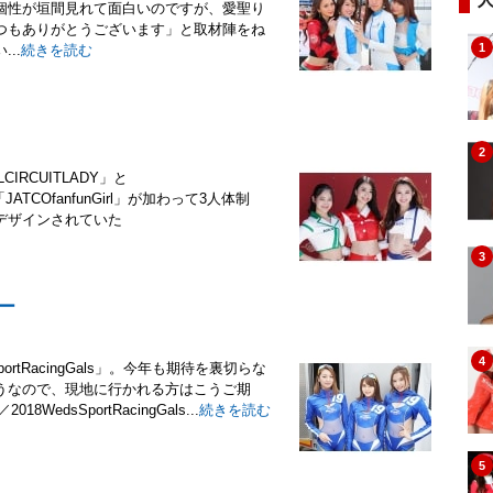
個性が垣間見れて面白いのですが、愛聖り
つもありがとうございます」と取材陣をね
1
..
続きを読む
2
IRCUITLADY」と
ATCOfanfunGirl」が加わって3人体制
デザインされていた
3
リー
4
tRacingGals」。今年も期待を裏切らな
うなので、現地に行かれる方はこうご期
8WedsSportRacingGals...
続きを読む
5