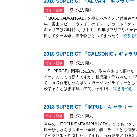
2018 SUPER GT 「ADVAN」ギャラリー
矢沢 隆則
ガイド記事
「MUGENADVANGAL」の夏江花ちゃんと近藤
年「富士スピードウェイ」のイメージガール「クレ
キャリアは2年目になります。昨年はフリフリのか
転してクール系。着る物ひとつでまったく...
続きを
2018 SUPER GT 「CALSONIC」ギャラ
矢沢 隆則
ガイド記事
「SUPERGT」開幕に先立ち、取材をさせて頂い
イーンとしては新人ですが、相沢菜々子ちゃんは「20
て、藤咲百恵ちゃんはシンガーソングライターとし
続することはまず無いので、今年1年...
続きを読む
2018 SUPER GT 「IMPUL」ギャラリー
矢沢 隆則
ガイド記事
今年の「ITOCHUENEXIMPULLADY」とても
岬千紗ちゃんはスポーツ全般、特にテニスと弓道が
で相乗効果を期待したいですね。白石愛美／ITOCHUE