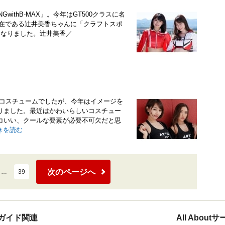
GwithB-MAX」。今年はGT500クラスに名
存在である辻井美香ちゃんに「クラフトスポ
になりました。辻井美香／
したコスチュームでしたが、今年はイメージを
りました。最近はかわいらしいコスチュー
コいい、クールな要素が必要不可欠だと思
きを読む
次のページへ
…
39
ガイド関連
All Abou