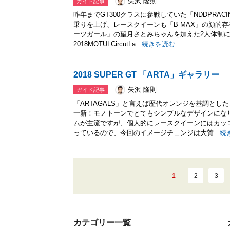
矢沢 隆則
ガイド記事
昨年までGT300クラスに参戦していた「NDDPRACIN
乗りを上げ、レースクイーンも「B-MAX」の顔的
ーツガール」の望月さとみちゃんを加えた2人体制
2018MOTULCircutLa...
続きを読む
2018 SUPER GT 「ARTA」ギャラリー
矢沢 隆則
ガイド記事
「ARTAGALS」と言えば歴代オレンジを基調と
一新！モノトーンでとてもシンプルなデザインにな
ムが主流ですが、個人的にレースクイーンにはカッ
っているので、今回のイメージチェンジは大賛...
続
1
2
3
カテゴリー一覧