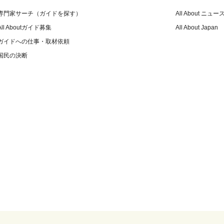
専門家サーチ（ガイドを探す）
All About ニュー
All Aboutガイド募集
All About Japan
ガイドへの仕事・取材依頼
国民の決断