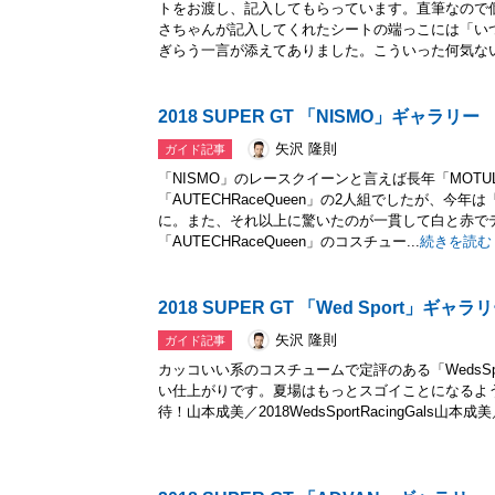
トをお渡し、記入してもらっています。直筆なので
さちゃんが記入してくれたシートの端っこには「い
ぎらう一言が添えてありました。こういった何気ない.
2018 SUPER GT 「NISMO」ギャラリー
矢沢 隆則
ガイド記事
「NISMO」のレースクイーンと言えば長年「MOTULC
「AUTECHRaceQueen」の2人組でしたが、今年は「J
に。また、それ以上に驚いたのが一貫して白と赤で
「AUTECHRaceQueen」のコスチュー...
続きを読む
2018 SUPER GT 「Wed Sport」ギャラ
矢沢 隆則
ガイド記事
カッコいい系のコスチュームで定評のある「WedsSpor
い仕上がりです。夏場はもっとスゴイことになるよ
待！山本成美／2018WedsSportRacingGals山本成美／201