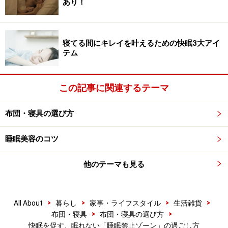
あり！
てしまう人が多いですが、湯船につかることは快眠をサ
ポートするための大切な習慣なので、とてもおすすめで
す。快眠促進のためには「40℃程度のぬるめのお湯」・
寝てる間にキレイを叶えるための快眠3大アイ
「全身浴」・「20分程度」という3つのルールがありま
テム
すが、睡眠禁止帯に入浴する場合には40℃以上の熱めの
お湯でもOK。
この記事に関連するテーマ
気分や疲れの具合に合わせて入浴剤を使い分ければ、入
布団・寝具の選び方
浴時間は最高の癒しタイムになり、心身ともに非常にリ
ラックスした状態で就寝モードに切り替わっていくこと
睡眠美容のコツ
ができます。
他のテーマも見る
「無酸素と有酸素運動をとりいれる」
>
>
>
>
All About
暮らし
家事・ライフスタイル
生活雑貨
>
>
布団・寝具
布団・寝具の選び方
快眠を促す、眠れない「睡眠禁止ゾーン」の過ごし方