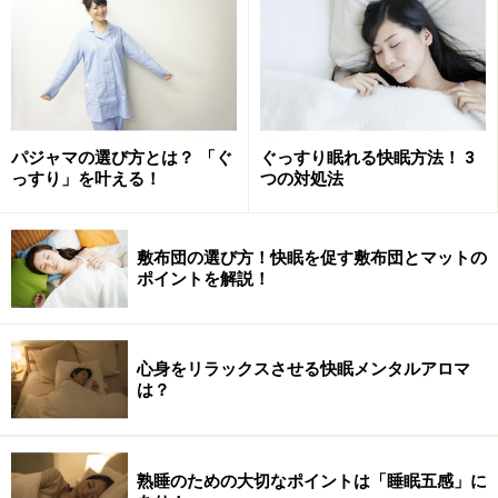
逆に、消化に負担がかかるものや遅い時間の食事は逆に
快眠の妨げになるので、要注意です。どうしても仕事の
都合で帰宅が遅い時間になり、そこから夕食を食べてい
るという方の場合は、睡眠禁止ゾーンに1度おにぎりな
パジャマの選び方とは？ 「ぐ
ぐっすり眠れる快眠方法！ 3
っすり」を叶える！
つの対処法
どを食べておき、帰宅後は野菜スープなど消化に負担の
かからないものを食べるというような分食法を取り入れ
るのがおすすめですよ。
敷布団の選び方！快眠を促す敷布団とマットの
ポイントを解説！
「熱めのお風呂に入る」
心身をリラックスさせる快眠メンタルアロマ
は？
入浴中のマッサージやパックでリラックス効果倍増！
熟睡のための大切なポイントは「睡眠五感」に
夏だとついつい湯船にはつからずシャワーだけで済ませ