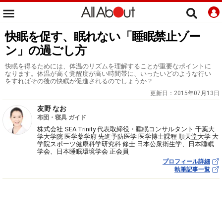
快眠を促す、眠れない「睡眠禁止ゾー
ン」の過ごし方
快眠を得るためには、体温のリズムを理解することが重要なポイントに
なります。体温が高く覚醒度が高い時間帯に、いったいどのような行い
をすればその後の快眠が促進されるのでしょうか？
更新日：
2015年07月13日
友野 なお
布団・寝具 ガイド
株式会社 SEA Trinity 代表取締役・睡眠コンサルタント 千葉大
学大学院 医学薬学府 先進予防医学 医学博士課程 順天堂大学 大
学院スポーツ健康科学研究科 修士 日本公衆衛生学、日本睡眠
学会、日本睡眠環境学会 正会員
プロフィール詳細
執筆記事一覧