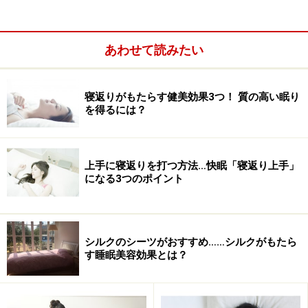
食事をとると、食べたものを消化しようと消化器官が活
発に動き出すので、深部体温は上昇します。睡眠禁止帯
あわせて読みたい
に夕食をとることで一時的に体温が上がり、その後、体
が休息モードに切り替わる過程で下がる体温との落差が
大きくなるので入眠がスムーズに。
寝返りがもたらす健美効果3つ！ 質の高い眠り
を得るには？
上手に寝返りを打つ方法…快眠「寝返り上手」
になる3つのポイント
シルクのシーツがおすすめ……シルクがもたら
す睡眠美容効果とは？