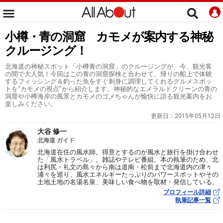
小樽・青の洞窟 カモメが案内する神秘
クルージング！
北海道の神秘スポット「小樽青の洞窟」のクルージングが、今、観光客
の間で大人気！今回はこの青の洞窟探検と合わせて、帰りの船上で体験
するフィッシング＆釣った魚をすぐ刺身に調理してくれるグルメスポッ
トを“カモメの視点”から紹介します。神秘的なエメラルドクリーンの青の
洞窟や小樽海岸の風景とカモメのゴメちゃんが愉快に語る観光案内をお
楽しみください。
更新日：
2015年05月12日
大谷 修一
北海道 ガイド
北海道在住の風水師。得意とするのが風水と旅行を掛け合わせ
た「風水トラベル」。雑誌やテレビ番組、本の執筆のため、北
は利尻・礼文の島々から南は道南・松前まで北海道内の津々
浦々を巡り、風水エネルギーたっぷりのパワースポットやその
土地土地の名湯名泉、美味しい食べ物を取材・発信している。
プロフィール詳細
執筆記事一覧