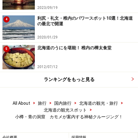
2023/09/19
利尻・礼文・稚内のパワースポット10選！北海道
4
の最北で開運
2020/01/29
北海道のうにを堪能！ 稚内の樺太食堂
5
2012/07/12
ランキングをもっと見る
>
>
>
>
All About
旅行
国内旅行
北海道の観光・旅行
>
北海道の観光スポット
小樽・青の洞窟 カモメが案内する神秘クルージング！
会社概要
採用情報