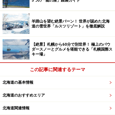
3つの「龍の座」踏襲ガイド
崖に作られた「オタモイ竜宮閣」の跡
これから、
青の洞窟に潜入します。
羊蹄山を望む絶景バーン！ 世界が認めた北海
道の雪世界「ルスツリゾート」を徹底解説
※記事内容は執筆時点のものです。最新の内容をご確認くださ
い。
【絶景】札幌から60分で別世界！ 極上のパウ
ダースノーとグルメを堪能できる「札幌国際ス
キー場」
次のページへ
1
/
3
この記事に関連するテーマ
北海道の基本情報
北海道のおすすめエリア
北海道関連情報