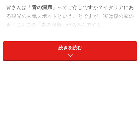
皆さんは
「青の洞窟」
ってご存じですか？イタリアにあ
る観光の人気スポットということですが、実は僕の家の
近くにもこの「青の洞窟」があるんですよ。
え、ぜひ行ってみたいって？じゃあ、これから僕と一緒
続きを読む
にひとっ飛び……、というわけにはいかないか。人間の皆
さんは飛べなかったんですよね。
それじゃあ、僕の知り合い
「小樽青の洞窟ボートクルー
ズ」
向井さんの船に乗せてもらうことにしましょう。船
は小樽運河の船着場から出発します。上空から眺めてみ
ると……
あ、今日もたくさんの人が船に乗り込んでいます。取材
に来たAll Aboutガイドのおじさんだけが地元で、その他
は東京から来た観光客みたい。中にはかわいい「ちびっ