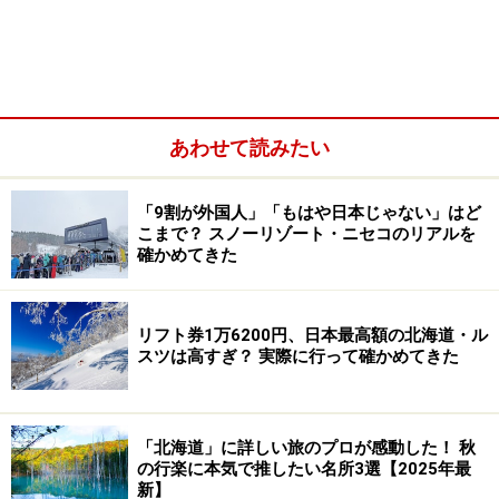
こ探検家」も大人たちに交じり、ワクワクしながら向井
船長さんのお話を聞いていますよ。
青の洞窟へのコース説明をする向井さん
あわせて読みたい
コースの説明を終え、さあ、これから船は青の洞窟に向
「9割が外国人」「もはや日本じゃない」はど
かって出航です。僕も船の後ろから追いかけて、一緒に
こまで？ スノーリゾート・ニセコのリアルを
飛んで行くことにしましょう。
確かめてきた
船は桟橋から小樽運河を抜けて外海に。波しぶきを蹴立
リフト券1万6200円、日本最高額の北海道・ル
てて海岸沿いを西に進んでいきます。右手には
日和山灯
スツは高すぎ？ 実際に行って確かめてきた
台
や
鰊御殿
も見え、みんな珍しそうに船から写真を撮っ
ています。
「北海道」に詳しい旅のプロが感動した！ 秋
の行楽に本気で推したい名所3選【2025年最
新】
船の右手には日和山灯台や鰊御殿が・・・