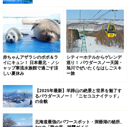
青の洞窟までは、船で約30分。途中には時々トド君たち
が遊びにくる「トド岩」とか「つるかけ岩」、穴があい
ている「窓岩」なんて変わった場所がいっぱい。空から
眺めていると、船長さんが時々船をとめて乗客に面白お
かしくお話をしているのが聞こえてきます。
赤ちゃんアザラシのポポ＆ラ
シティーホテルからゲレンデ
イにキュン！ 日本最北・ノシ
巡り！ パウダースノー天国・
大きな穴があいている窓岩
ャップ寒流水族館で過ごす涼
旭川でぜいたくなはしごスキ
しい夏休み
ー旅
もう少し進むと、僕の両親も生まれてなかった戦前、こ
こにレストランや宴会場、遊園地があったという
「オタ
【2025年最新】羊蹄山の絶景と世界を魅了す
モイ竜宮閣」
の跡が崖の凄い所に見えてきました。ここ
るパウダースノー！ 「ニセコユナイテッド」
はずいぶん昔に火事で焼けてしまい、今は立入禁止。海
の全貌
側からしか見ることができません。
北海道最強のパワースポット・洞爺湖の秘所、