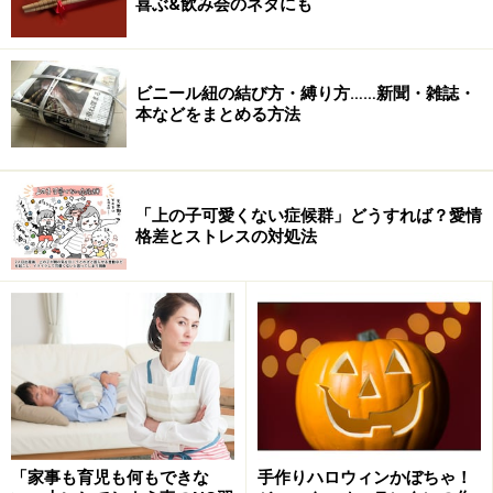
喜ぶ&飲み会のネタにも
できています」という意味ですよね。家族にも「おかげ
さまで」の気持ちが必要だということです。
ビニール紐の結び方・縛り方……新聞・雑誌・
本などをまとめる方法
感謝のバランスをとれば、ワークライフバ
ランスもついてくる
ワークライフバランスって、仕事時間と家族時間の量
「上の子可愛くない症候群」どうすれば？愛情
格差とストレスの対処法
的・質的なバランスのようにとらえられがちですけれ
ど、とどのつまり、仕事と家族それぞれに対する感謝の
気持ちのバランスなんじゃないかと私は思います。仕事
があるから家族が安心して暮らせる。そのことに感謝。
同時に、家族がいるから良い仕事をしようと思う動機に
なる。そのことに感謝。
仕事に対しては感謝の気持ちがあるのに、家族に対して
「家事も育児も何もできな
手作りハロウィンかぼちゃ！
の感謝の気持ちが薄いと仕事時間と家族時間のバランス