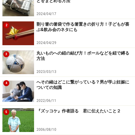
どをまとめる方法
2024/04/17
※記事内容は執筆時点のものです。最新の内容をご確認くださ
い。
割り箸の箸袋で作る箸置きの折り方！子どもが喜
2
ぶ&飲み会のネタにも
2024/04/29
【編集部おすすめの購入サイト】
丸いものへの紐の結び方！ボールなどを紐で縛る
3
方法
Amazonで子育て関連の商品をチェック！
2023/03/13
楽天市場で子育て関連の書籍をチェック！
へその緒はどこに繋がっている？男が学ぶ妊娠に
4
ついての知識
2022/06/11
『ズッコケ』作者語る 君に伝えたいこと２
5
2006/08/10