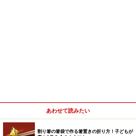
そもそも「家族のために自分が犠牲になってがんばる」
みたいに思ってしまうと、背負っているものがますます
重く感じられてしまうのではないかと思います。「家族
のためにがんばる」と思ってしまうから、「誰のおかげ
で飯が食えていると思っているんだ」みたいな発想にな
ってしまうのではないかと思います。
でも、「家族がいるからがんばれる」と思えば会社に向
かう足取りも少しは軽くなりませんかね…。「家族のお
かげでがんばれて、そのおかげでいい仕事ができて、自
分もハッピー！ だから家族にもたくさん感謝したい」
みたいな好循環が生まれるんじゃないかと思います。
あわせて読みたい
よく仕事のシーンでは「おかげさまで」というセリフを
使いますよね。「みなさんのおかげで自分はいい仕事が
割り箸の箸袋で作る箸置きの折り方！子どもが