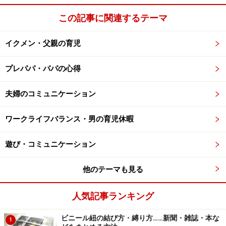
んばらなきゃ！」なんて歯を食いしばって維持するもの
この記事に関連するテーマ
じゃないんだと思います。どちらに対しても同じように
感謝の気持ちを忘れないってことなんじゃないかと思い
イクメン・父親の育児
ます。そうすれば自ずとちょうど良いワークライフバラ
ンスに落ち着いてくるのだと思います。
プレパパ・パパの心得
仕事があることに感謝をし、家族がいてくれることに感
夫婦のコミュニケーション
謝をし、両方に感謝ができる人はそれだけでしあわせで
ワークライフバランス・男の育児休暇
しょう。どちらもイヤイヤやっている人は、気の毒です
ね…。
遊び・コミュニケーション
あわせておすすめ：
他のテーマも見る
・
父親も仕事優先の価値観を根本から見直そう！
・
父親の威厳ってなんだ？
人気記事ランキング
・
公園は大自然！「都会に自然がない」は親の思い込み
ビニール紐の結び方・縛り方……新聞・雑誌・本な
だ
1