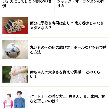
い」夫にしてしまう妻のNG習
ジャック・オ・ランタンの作
も崩れていきます。逆に家族のことばかりを考えて、仕
慣
り方
事をおろそかにすれば、生活は立ちゆかなくなります。
節分に手巻き寿司はあり？ 恵方巻きじゃなき
ゃダメなの？
丸いものへの紐の結び方！ボールなどを紐で縛
る方法
赤ちゃんの大きさを例えで実感！ どのくら
い？
仕事と家族に対する感謝の気持ちのバランスが大切
パートナーの呼び方……奥さん、妻、家内、嫁
など正しいのは？
ワークライフバランスは、「仕事も家庭のことも両方が