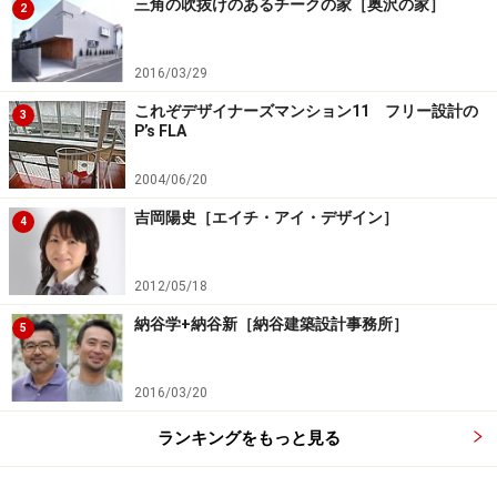
三角の吹抜けのあるチークの家［奥沢の家］
2
2016/03/29
これぞデザイナーズマンション11 フリー設計の
3
P’s FLA
2004/06/20
吉岡陽史［エイチ・アイ・デザイン］
4
2012/05/18
納谷学+納谷新［納谷建築設計事務所］
5
2016/03/20
ランキングをもっと見る