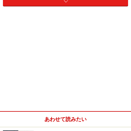
3. 夜の室内は暖色系の照明で照らされる。写真：吉田誠
最寄りの地下鉄の駅から交通量の多い街道を渡って歩く
こと7分。文京区の典型的な住宅密集地に、銀色の外壁
と大きな窓が印象的な3階建ての家が現れます。
1階はガレージと玄関とバスルーム、2階はメインの
LDK、3階は寝室になっています。さらに地下室と屋上ま
で備わっているという、至れり尽くせりの設計になって
います。
◆建築データと建築家プロフィール
あわせて読みたい