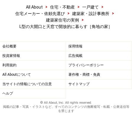
>
>
>
All About
住宅・不動産
一戸建て
>
>
住宅メーカー・依頼先選び
建築家・設計事務所
>
建築家住宅の実例
L型の大開口と天窓で開放的に暮らす［角地の家］
会社概要
採用情報
投資家情報
広告掲載
利用規約
プライバシーポリシー
All Aboutについて
著作権・商標・免責
当サイトの情報についての注意
サイトマップ
ヘルプ
© All About, Inc. All rights reserved.
掲載の記事・写真・イラストなど、すべてのコンテンツの無断複写・転載・公衆送信等
を禁じます