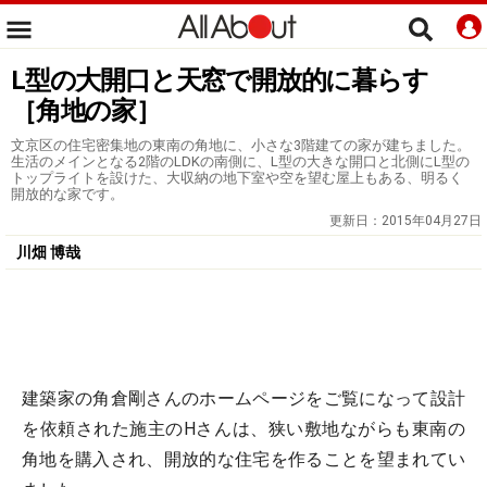
L型の大開口と天窓で開放的に暮らす
［角地の家］
文京区の住宅密集地の東南の角地に、小さな3階建ての家が建ちました。
生活のメインとなる2階のLDKの南側に、L型の大きな開口と北側にL型の
トップライトを設けた、大収納の地下室や空を望む屋上もある、明るく
開放的な家です。
更新日：
2015年04月27日
川畑 博哉
建築家の角倉剛さんのホームページをご覧になって設計
を依頼された施主のHさんは、狭い敷地ながらも東南の
角地を購入され、開放的な住宅を作ることを望まれてい