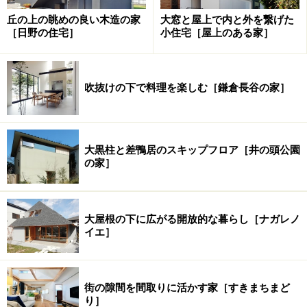
丘の上の眺めの良い木造の家
大窓と屋上で内と外を繋げた
［日野の住宅］
小住宅［屋上のある家］
吹抜けの下で料理を楽しむ［鎌倉長谷の家］
大黒柱と差鴨居のスキップフロア［井の頭公園
の家］
大屋根の下に広がる開放的な暮らし［ナガレノ
イエ］
街の隙間を間取りに活かす家［すきまちまど
り］