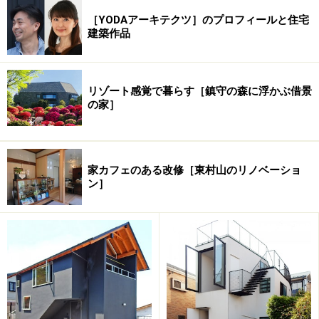
［YODAアーキテクツ］のプロフィールと住宅
建築作品
※記事内容は執筆時点のものです。最新の内容をご確認くださ
い。
リゾート感覚で暮らす［鎮守の森に浮かぶ借景
の家］
次のページへ
1
/
5
家カフェのある改修［東村山のリノベーショ
ン］