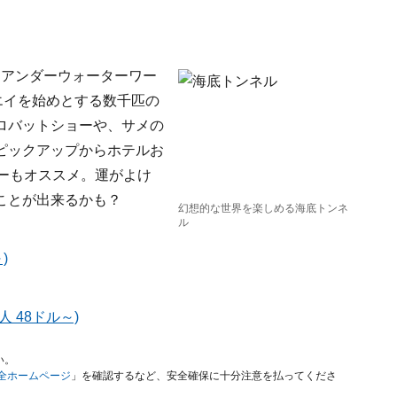
、アンダーウォーターワー
エイを始めとする数千匹の
ロバットショーや、サメの
ピックアップからホテルお
ーもオススメ。運がよけ
ことが出来るかも？
幻想的な世界を楽しめる海底トンネ
ル
)
 48ドル～)
い。
安全ホームページ
」を確認するなど、安全確保に十分注意を払ってくださ