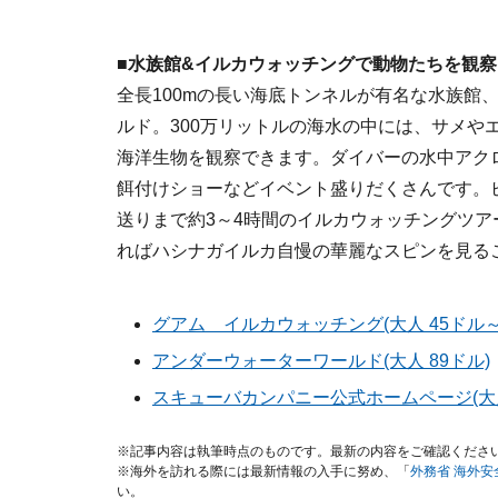
■水族館&イルカウォッチングで動物たちを観察
全長100mの長い海底トンネルが有名な水族館
ルド。300万リットルの海水の中には、サメや
海洋生物を観察できます。ダイバーの水中アク
餌付けショーなどイベント盛りだくさんです。
送りまで約3～4時間のイルカウォッチングツア
ればハシナガイルカ自慢の華麗なスピンを見る
グアム イルカウォッチング(大人 45ドル～
アンダーウォーターワールド(大人 89ドル)
スキューバカンパニー公式ホームページ(大人
※記事内容は執筆時点のものです。最新の内容をご確認くださ
※海外を訪れる際には最新情報の入手に努め、「
外務省 海外
い。