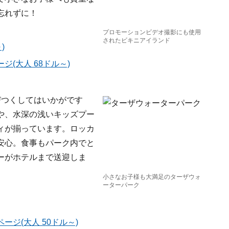
忘れずに！
プロモーションビデオ撮影にも使用
されたビキニアイランド
)
(大人 68ドル～)
びつくしてはいかがです
や、水深の浅いキッズプー
ィが揃っています。ロッカ
安心。食事もパーク内でと
ーがホテルまで送迎しま
小さなお子様も大満足のターザウォ
ーターパーク
ジ(大人 50ドル～)