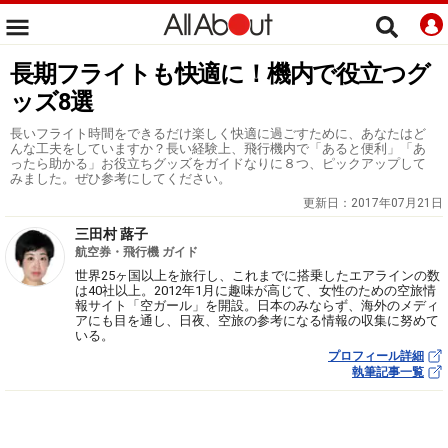
長期フライトも快適に！機内で役立つグ
ッズ8選
長いフライト時間をできるだけ楽しく快適に過ごすために、あなたはど
んな工夫をしていますか？長い経験上、飛行機内で「あると便利」「あ
ったら助かる」お役立ちグッズをガイドなりに８つ、ピックアップして
みました。ぜひ参考にしてください。
更新日：
2017年07月21日
三田村 蕗子
航空券・飛行機 ガイド
世界25ヶ国以上を旅行し、これまでに搭乗したエアラインの数
は40社以上。2012年1月に趣味が高じて、女性のための空旅情
報サイト「空ガール」を開設。日本のみならず、海外のメディ
アにも目を通し、日夜、空旅の参考になる情報の収集に努めて
いる。
プロフィール詳細
執筆記事一覧