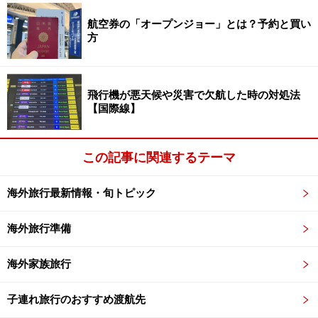
航空券の「オープンジョー」とは？予約と買い
方
Amazonで見る
飛行機が悪天候や災害で欠航した時の対処法
【国際線】
シアバターはいろいろなブランドから発売されています
が、ガイドが愛用しているのは松山油脂のシアバター。
この記事に関連するテーマ
コンパクトなサイズで、価格も手頃。ベタベタしない使
用感も気に入っています。少し固めのテクスチャーです
海外旅行最新情報・旬トピック
が、手に取ると体温で自然に柔らかくなります。
海外旅行準備
海外家族旅行
3. 目薬
子連れ旅行のおすすめ渡航先