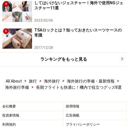
してはいけないジェスチャー！海外で使用NGジェ
4
スチャー11選
2023/02/06
TSAロックとは？知っておきたいスーツケースの
5
常識
2017/12/28
ランキングをもっと見る
4. ネックピロー
ネックピローも欠かせないアイテムの一つです。以前、
>
>
>
>
All About
旅行
海外旅行
海外旅行の準備・最新情報
空気を入れて膨らませるタイプのネックピローを持って
>
海外旅行準備
長期フライトも快適に！機内で役立つグッズ8選
いましたが、あまり効果がないので、それ以来この手の
製品には懐疑的だったガイドですが、３年前に物は試し
会社概要
採用情報
と、無印良品の「フィットするネッククッション」を買
投資家情報
広告掲載
ってからは、もうすっかり虜です。
利用規約
プライバシーポリシー