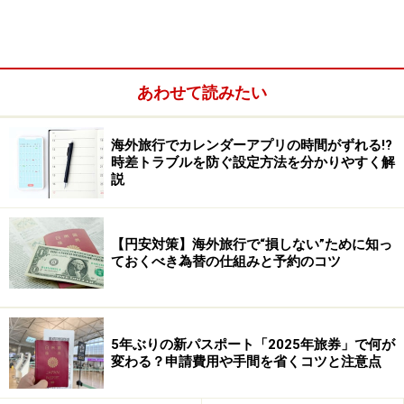
けてみては？ 喉の調子が違います。
あわせて読みたい
2. シアバター
海外旅行でカレンダーアプリの時間がずれる!?
機内の乾燥対策の一環として、手放せないのが保湿力が
時差トラブルを防ぐ設定方法を分かりやすく解
高いシアバター。機内で睡眠を取るときにはシアバター
説
を顔に塗ってから休みます。このシアバターの優れた点
は、きわめて応用力が高いこと。顔はもちろん、手にも
【円安対策】海外旅行で“損しない”ために知っ
髪にも唇にも使えます。つまり、ハンドクリームやリッ
ておくべき為替の仕組みと予約のコツ
プクリームとして使ってもいいし、ヘアケアのお役立ち
アイテムでもあるのです。一つでいくつもの役割を果た
してくれるスグレモノ。機内に持ち込むには最適です
5年ぶりの新パスポート「2025年旅券」で何が
よ。
変わる？申請費用や手間を省くコツと注意点