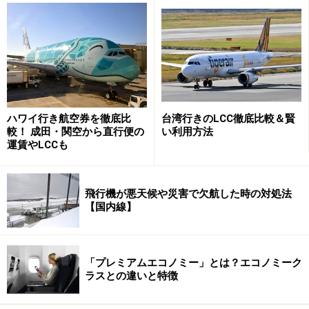
ハワイ行き航空券を徹底比
台湾行きのLCC徹底比較＆賢
較！ 成田・関空から直行便の
い利用方法
運賃やLCCも
飛行機が悪天候や災害で欠航した時の対処法
【国内線】
M-mark シア脂(シアバター)バーム 20g
「プレミアムエコノミー」とは？エコノミーク
ラスとの違いと特徴