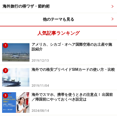
海外旅行の得ワザ・節約術
カラカラの空気でつらくなった目に目薬をさすと、シャッキ
っとします
他のテーマも見る
同じく乾燥対策として重宝しているのが、目薬。目が乾
人気記事ランキング
くとつらいですよね。一眠りした後に、目がカラカラに
なっている、というときにやはり目薬は効果的。
アメリカ、シカゴ・オヘア国際空港のお土産や施
1
設紹介
水では代用できないので、忘れずに目薬を持ち込みま
す。小さなモノだけど、あるとないとでは全然違う。目
2019/12/13
薬をさすと、気分もしゃきっと一新できます。機内での
海外での格安プリペイドSIMカードの使い方・比較
2
時間を快適に過ごすためには、なくてはならないアイテ
ムになりました。
2019/11/04
海外でスマホ、携帯を使うときの注意点！ 出国前
3
／帰国前にやっておくべき設定は
2024/08/14