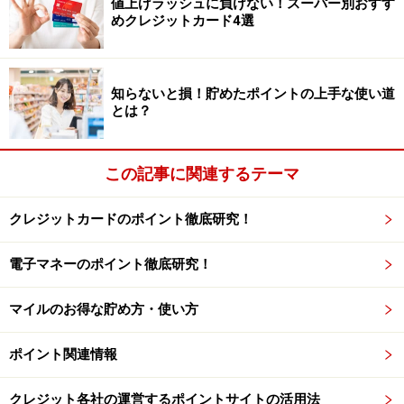
値上げラッシュに負けない！スーパー別おすす
可能
です。つまり、お客さま感謝デーで5％OFFになり、
めクレジットカード4選
オーナーズカードの提示で3％キャッシュバック、イオ
ンセレクトカードのWAON払いで1％のポイントが貯まる
ため、
合計9％のおトク
です。
知らないと損！貯めたポイントの上手な使い道
とは？
＞＞＞株で損をしたくないけど、それでもオーナーズカ
ードはおトク？
この記事に関連するテーマ
クレジットカードのポイント徹底研究！
※記事内容は執筆時点のものです。最新の内容をご確認くださ
い。
本記事の内容は一般的な情報提供を目的としており、特定の金融
電子マネーのポイント徹底研究！
商品や投資行動を推奨するものではありません。
投資や資産運用に関する最終的なご判断はご自身の責任において
マイルのお得な貯め方・使い方
行ってください。
掲載情報の正確性・完全性については十分に配慮しております
が、その内容を保証するものではなく、これに基づく損失・損害
ポイント関連情報
などについて当社は一切の責任を負いません。
最新の情報や詳細については、必ず各金融機関やサービス提供者
の公式情報をご確認ください。
クレジット各社の運営するポイントサイトの活用法