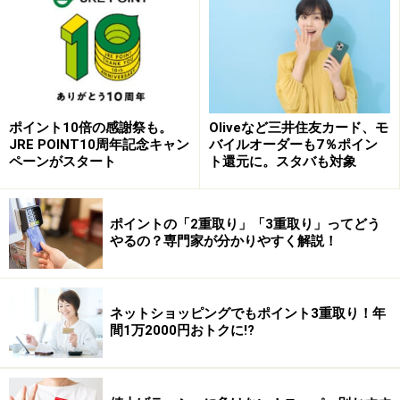
保有株数に応じたオーナーズカードのキャッシュバック率
例えば、100株保有し、イオンで半年間で20万円利用し
たとします。オーナーズカードを提示すると6000円のキ
ポイント10倍の感謝祭も。
Oliveなど三井住友カード、モ
JRE POINT10周年記念キャン
バイルオーダーも7％ポイン
ャッシュバックとなります。年間で1万2000円ですね。
ペーンがスタート
ト還元に。スタバも対象
お客さま感謝デーとの併用も可能！
ポイントの「2重取り」「3重取り」ってどう
やるの？専門家が分かりやすく解説！
毎月20日・30日の「
お客さま感謝デー
」はイオンカード
の提示・支払、WAONでの支払で
5％OFF
になります。こ
の5％OFF時にまとめ買いしている人も多いのではないで
ネットショッピングでもポイント3重取り！年
間1万2000円おトクに!?
しょうか？
この
お客さま感謝デー
と
オーナーズカード
はなんと
併用