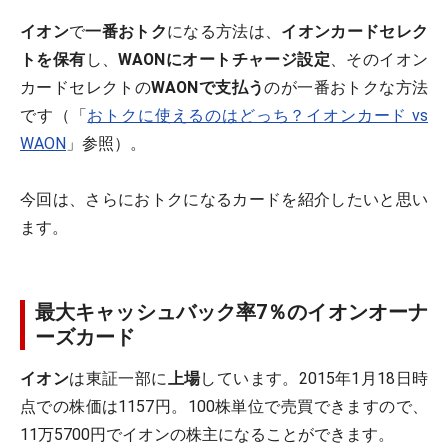
イオン
で
一番おトク
になる方法は、
イオンカードセレク
トを保有
し、
WAONにオートチャージ設定
、そのイオン
カードセレクトの
WAONで支払う
のが一番おトクな方法
です（「
おトクに使えるのはどっち？イオンカード vs
WAON
」参照）。
今回は、さらにおトクになるカードを紹介したいと思い
ます。
最大キャッシュバック率7％のイオンオーナ
ーズカード
イオン
は東証一部に
上場
しています。2015年1月18日時
点での株価は1157円。100株単位で売買できますので、
11万5700円でイオンの株主になることができます。