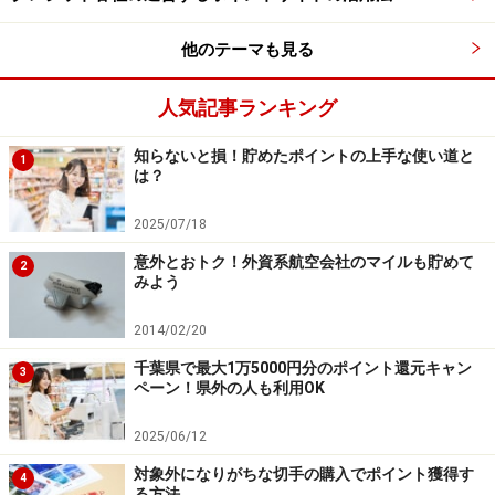
他のテーマも見る
次のページへ
1
/
2
人気記事ランキング
知らないと損！貯めたポイントの上手な使い道と
1
は？
2025/07/18
意外とおトク！外資系航空会社のマイルも貯めて
2
みよう
2014/02/20
千葉県で最大1万5000円分のポイント還元キャン
3
ペーン！県外の人も利用OK
2025/06/12
対象外になりがちな切手の購入でポイント獲得す
4
る方法