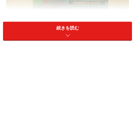
続きを読む
イオンオーナーズカード
イオンの株主になり、権利が確定すると「
オーナーズカ
ード
」が郵送されてきます。このオーナーズカードが非
常におトクなのです。支払い時にオーナーズカードを
提
示するだけ
で
年に2回キャッシュバック特典
が受けられ
ます。キャッシュバック率は保有株数に応じて異なり
最
大で7％
。限度額は半年のイオンでの利用額100万円まで
ですので、
年間最大14万円もキャッシュバック
されると
いうことです。