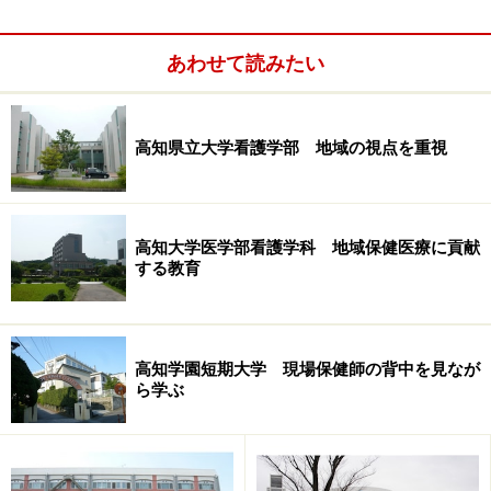
あわせて読みたい
高知県立大学看護学部 地域の視点を重視
ここでいう単位の読み替えというのは、保健師課程の専
門科目を、看護師課程の似たような内容の科目に置き換
高知大学医学部看護学科 地域保健医療に貢献
えて取得したことにすることを指します。ちょっと表現
する教育
が難しいのですが、わかりやすく大まかに説明すると、
本来はリンゴの勉強をすべきなのに、リンゴを含む果物
全体の勉強をしたことでOKとしてしまうこと、そう考え
高知学園短期大学 現場保健師の背中を見なが
ら学ぶ
てもらえればいいでしょう。これは最近まで行われてき
た統合教育の弊害ともいわれ、学生全員に保健師教育を
したことにする近道のような形で、二重、三重に読み替
えてきた実態も、日本看護協会などが数年前から指摘し