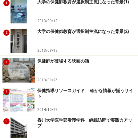
と、大西教授。
大学の保健師教育が選択制主流になった背景(1)
1
同様に看護師として働くつもりだけど、地域の看護力を
2013/09/18
ちゃんと知っておくために学びたいと話す学生もいるよ
大学の保健師教育が選択制主流になった背景(2)
2
うです。
2013/09/19
また、香川大学は総合大学なので、他学部学生との交流
保健師が登場する映画の話
がしやすく、視野もより広がりやすいこともメリットで
3
す。看護学科は看護師、養護教諭＋看護師、保健師＋看
護師を目指す3つのコースに分かれ、それぞれに、より
2013/09/25
専門的な教育を受けられるよう配慮されているのも注目
保健指導リソースガイド 確かな情報が揃うサイ
4
ポイントです。
ト
2014/10/27
香川大学医学部看護学科 継続訪問で実践力アッ
離島をフィールドにした講義もあります
5
プ
保健師教育のなかで注目したいのは、今後、附属病院