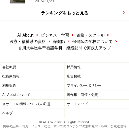
2015/01/23
（香川大学医学部附属病院）を併設している利点を生か
ランキングをもっと見る
し、附属病院に通院をしている、例えば出産を控えたお
母さんや高齢者の方々に対し、１年近い時間をかけての
継続的な訪問を行う実習を予定していることです。
>
>
>
All About
ビジネス・学習
資格・スクール
>
>
>
医療・福祉系の資格
保健師
保健師の学校について
さらに、同大学では離島保健・看護論という講義があ
香川大学医学部看護学科 継続訪問で実践力アップ
り、2015年度からは瀬戸内海の離島をフィールドに、そ
こに住む高齢者の方々への継続訪問や介護予防、離島医
会社概要
採用情報
療などにも積極的に踏み込んでいきたいとのお話もあり
投資家情報
広告掲載
ました。
利用規約
プライバシーポリシー
ちなみに、香川県は瀬戸内海に有人の離島がたくさんあ
All Aboutについて
著作権・商標・免責
り、全国で6番目の多さとか。そこをフィールドにする
当サイトの情報についての注意
サイトマップ
意義を大西教授は
ヘルプ
© All About, Inc. All rights reserved.
「小さな島は数日もあれば文化や地域性などが把握しや
掲載の記事・写真・イラストなど、すべてのコンテンツの無断複写・転載・公衆送信等