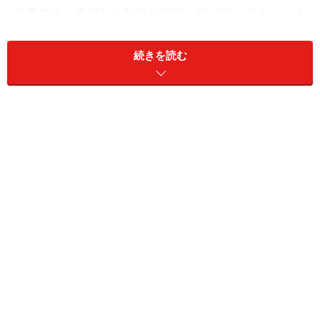
特長です。修得した知識を実践し我が物とする。つま
り、保健師としてより実践的な活動をするための専門教
育を行っているということです。
続きを読む
その意義について、保健師教育担当の大西美智恵教授は
「保健師としての自らのビジョンやマインドをしっかり
持って就職して欲しいからです」
と話しています。