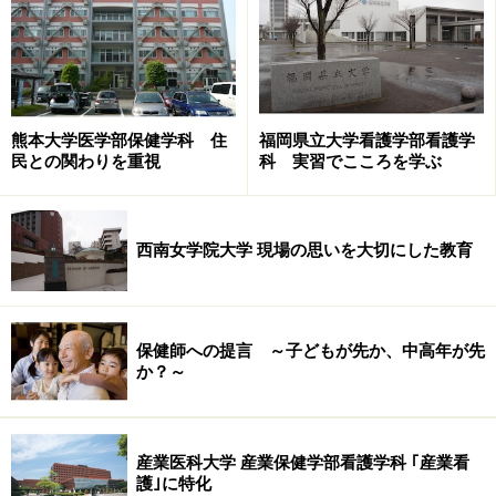
ていました。
学科の男女比は1:9くらい。出身地を見ると、意外にも6
割が県外、とくに兵庫、大阪方面からの学生が多いとい
熊本大学医学部保健学科 住
福岡県立大学看護学部看護学
います。かつて本州から四国に来るには瀬戸内海を船で
民との関わりを重視
科 実習でこころを学ぶ
渡るしかなかったのが、今では列車や自動車で気軽に往
復できることが影響しているようです。
西南女学院大学 現場の思いを大切にした教育
学生のモチベーションが高い
香川大学で保健師を目指す学生像はどのような人たちな
保健師への提言 ～子どもが先か、中高年が先
か？～
のか？
「保健師の選抜試験に合格した学生たちは、とてもモチ
産業医科大学 産業保健学部看護学科 ｢産業看
ベーションが高いですよ。なかには最終目標を助産師と
護｣に特化