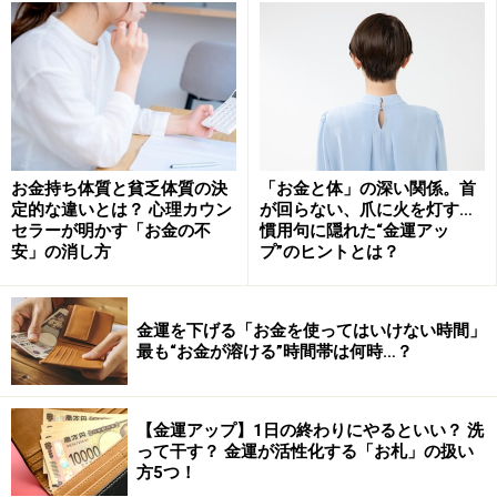
――食べ物以外で日常できる開運術はありませんか？
お金持ち体質と貧乏体質の決
「お金と体」の深い関係。首
定的な違いとは？ 心理カウン
が回らない、爪に火を灯す…
織路さん
2015年の干支は乙未（きのと・ひつじ）で
セラーが明かす「お金の不
慣用句に隠れた“金運アッ
安」の消し方
プ”のヒントとは？
す。未は夏の土＝砂漠を示し、水の気が不足しがちにな
ります。ですから、水分をできるだけとって、お風呂や
温泉に入るといいでしょう。水分といっても、お酒は水
金運を下げる「お金を使ってはいけない時間」
最も“お金が溶ける”時間帯は何時…？
を蒸発させてしまう南と北の両方の気があるので飲みす
ぎはいけません（笑）。
【金運アップ】1日の終わりにやるといい？ 洗
って干す？ 金運が活性化する「お札」の扱い
方5つ！
織路さんが経営するカフェで大人気の開運