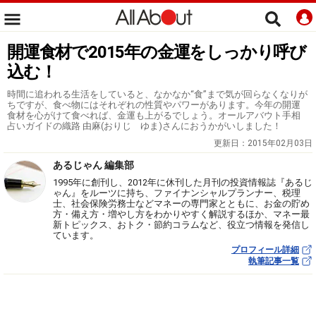
開運食材で2015年の金運をしっかり呼び
込む！
時間に追われる生活をしていると、なかなか“食”まで気が回らなくなりが
ちですが、食べ物にはそれぞれの性質やパワーがあります。今年の開運
食材を心がけて食べれば、金運も上がるでしょう。オールアバウト手相
占いガイドの織路 由麻(おりじ ゆま)さんにおうかがいしました！
更新日：
2015年02月03日
あるじゃん 編集部
1995年に創刊し、2012年に休刊した月刊の投資情報誌『あるじ
ゃん』をルーツに持ち、ファイナンシャルプランナー、税理
士、社会保険労務士などマネーの専門家とともに、お金の貯め
方・備え方・増やし方をわかりやすく解説するほか、マネー最
新トピックス、おトク・節約コラムなど、役立つ情報を発信し
ています。
プロフィール詳細
執筆記事一覧