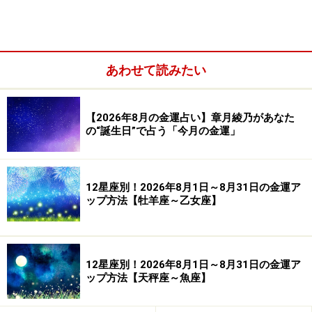
――織路さんなら、どのようにして根菜を活用しますか？
織路さん
私は土の下のものというと、生姜をよく使い
あわせて読みたい
ます。たとえば生姜と砂糖、レモン汁などでシロップを
作っておけば、手軽にジンジャーエールを飲むことがで
【2026年8月の金運占い】章月綾乃があなた
きます。生姜汁を砂糖などで甘くしたゼリーも便利です
の“誕生日”で占う「今月の金運」
よ。フルーツやヨーグルトにかけるなどして、簡単に食
べられます。
12星座別！2026年8月1日～8月31日の金運ア
ップ方法【牡羊座～乙女座】
12星座別！2026年8月1日～8月31日の金運ア
ップ方法【天秤座～魚座】