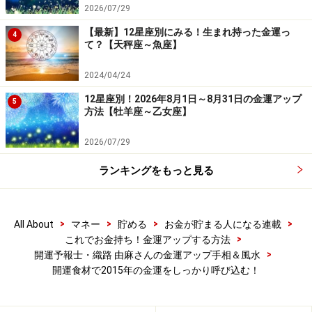
2026/07/29
――食べ物が持ついろいろな気を上手に使うということで
【最新】12星座別にみる！生まれ持った金運っ
4
すね。
て？【天秤座～魚座】
2024/04/24
織路さん
昨年、受験シーズンにブログで開運メニュー
12星座別！2026年8月1日～8月31日の金運アップ
をご紹介したんです。見ていてくださった方がいたよう
5
方法【牡羊座～乙女座】
で「参考にしました」というお声をいただいたので、今
年もやろうかと思っています。そもそも起業したのは占
2026/07/29
いで誰かの役に立ちたい、サポートをしたいという気持
ランキングをもっと見る
ちからなので、身近な食事で活用していただけるのはと
ても嬉しいです。
>
>
>
>
All About
マネー
貯める
お金が貯まる人になる連載
食の安全に気を配る人は増えていますが、さらに一歩進
>
これでお金持ち！金運アップする方法
>
開運予報士・織路 由麻さんの金運アップ手相＆風水
んで“開運”も意識すると毎日の食事がより楽しくなりそ
開運食材で2015年の金運をしっかり呼び込む！
うです。