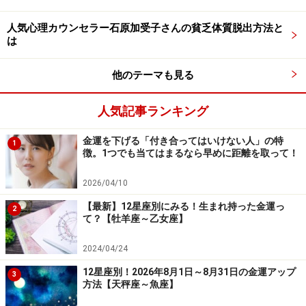
んで塾へ行きラストスパートをしているのです。本人も
少し不安を感じているようでしたので、開運食を試して
人気心理カウンセラー石原加受子さんの貧乏体質脱出方法と
みました。
は
他のテーマも見る
織路さんもレシピで開運できたという
人気記事ランキング
開運食といっても、当時は会社員であまり時間がありま
金運を下げる「付き合ってはいけない人」の特
1
徴。1つでも当てはまるなら早めに距離を取って！
せんでしたから、その日の勝負運の吉方位に合わせてメ
ニューを考えるといったものです。自分としてもお試し
2026/04/10
だったので、それほど強く次女に意味を伝えることもし
【最新】12星座別にみる！生まれ持った金運っ
2
ませんでしたが、無事合格。しかも1番というオマケつ
て？【牡羊座～乙女座】
き。親がいうのも何ですが、それまでの彼女にはあり得
2024/04/24
ないことだったので、最後の1カ月間、開運メニューで
背中を押し続けたのは効果があったのだと思っていま
12星座別！2026年8月1日～8月31日の金運アップ
3
方法【天秤座～魚座】
す。