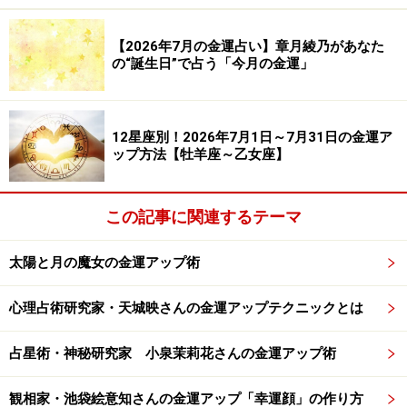
メニュー
【2026年7月の金運占い】章月綾乃があなた
の“誕生日”で占う「今月の金運」
開運メニューが人気の織路さんのカフェ
――織路さんのカフェでは“開運ランチ”などを提供してい
12星座別！2026年7月1日～7月31日の金運ア
ますよね。
ップ方法【牡羊座～乙女座】
織路さん
私自身、いい結果が出たことがあるので開運
この記事に関連するテーマ
食＝食べる風水も、結果が出るものと感じています。
太陽と月の魔女の金運アップ術
私の次女の経験でお話しすると……、教科による好き嫌い
が激しく成績も乱高下するため、内申点は期待できない
心理占術研究家・天城映さんの金運アップテクニックとは
から高校受験は難しいと思い、中学受験をすることにし
占星術・神秘研究家 小泉茉莉花さんの金運アップ術
ました。ただ変わったことはしたくなかったので入試直
前まで普通に通学していたのですが、お友達は学校を休
観相家・池袋絵意知さんの金運アップ「幸運顔」の作り方