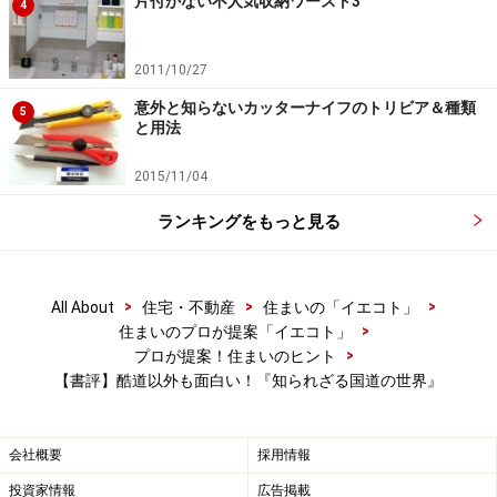
片付かない不人気収納ワースト3
4
2011/10/27
意外と知らないカッターナイフのトリビア＆種類
5
と用法
2015/11/04
ランキングをもっと見る
>
>
>
All About
住宅・不動産
住まいの「イエコト」
>
住まいのプロが提案「イエコト」
>
プロが提案！住まいのヒント
【書評】酷道以外も面白い！『知られざる国道の世界』
会社概要
採用情報
投資家情報
広告掲載