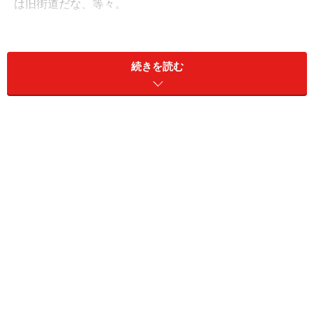
は旧街道だな、等々。
想像で脳内にいろいろと国道に対するイメージが膨らん
だら、この本を片手に（or助手席に）国道を通りたくな
続きを読む
るに違いありません。その時は以下にあげるような事を
試してみてくださいませ。
国道を使って一筆書きでドライブ
国道を一切使わずに重要都市間を移動
バイバス等ができて脇役となった旧道を走る
すべての「逆おにぎり型標識」を撮影する
他にも楽しみ方はいろいろあります。「そんなことやっ
てる暇なんてねえよ！」という方は、、、、この本を眺
めているときっと行きたくなるともいますよ！