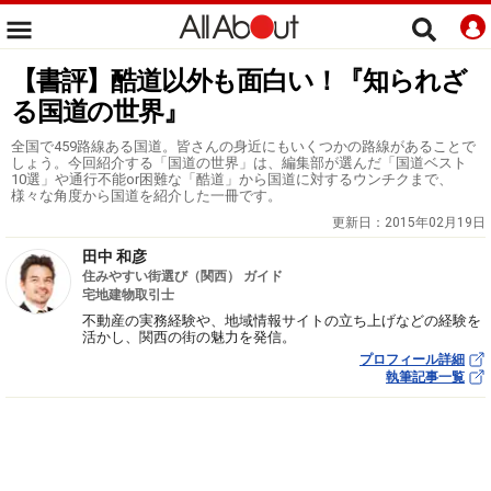
【書評】酷道以外も面白い！『知られざ
る国道の世界』
全国で459路線ある国道。皆さんの身近にもいくつかの路線があることで
しょう。今回紹介する「国道の世界」は、編集部が選んだ「国道ベスト
10選」や通行不能or困難な「酷道」から国道に対するウンチクまで、
様々な角度から国道を紹介した一冊です。
更新日：
2015年02月19日
田中 和彦
住みやすい街選び（関西） ガイド
宅地建物取引士
不動産の実務経験や、地域情報サイトの立ち上げなどの経験を
活かし、関西の街の魅力を発信。
プロフィール詳細
執筆記事一覧