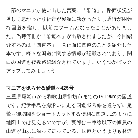
一部のマニアが使い出した言葉、「酷道」。路面状況が
著しく悪かったり福音が極端に狭かったりし通行が困難
な国道を指し、以前にブームとなったことがありまし
た。当時何冊か「酷道本」が出版されましたが、今回紹
介するのは「国道本」。真正面に国道のことを紹介した
本です。様々な国道に関する情報が記載されており、関
西の国道も複数路線紹介されています。いくつかピック
アップしてみましょう。
マニアを唸らせる酷道～425号
三重県尾鷲市から和歌山県御坊市までの191.9kmの国道
です。紀伊半島を海沿いに走る国道42号線を通らずに尾
鷲～御坊間をショートカットする便利な国道……のように
地図上では見えるのですが、実際は一車線以下の幅員の
山道が山肌に沿って走っている、国道というよりも林道