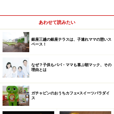
※記事内容は執筆時点のものです。最新の内容をご確認くださ
い。
あわせて読みたい
次のページへ
1
/
2
銀座三越の銀座テラスは、子連れママの憩いス
ペース！
なぜ？子供もパパ・ママも喜ぶ朝マック、その
理由とは
ガチャピンのおうちカフェ×スイーツパラダイ
ス