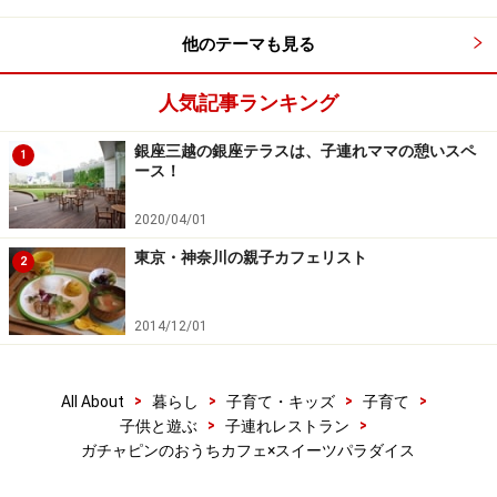
他のテーマも見る
人気記事ランキング
銀座三越の銀座テラスは、子連れママの憩いスペ
1
ース！
2020/04/01
東京・神奈川の親子カフェリスト
2
2014/12/01
>
>
>
>
All About
暮らし
子育て・キッズ
子育て
>
>
子供と遊ぶ
子連れレストラン
ガチャピンのおうちカフェ×スイーツパラダイス