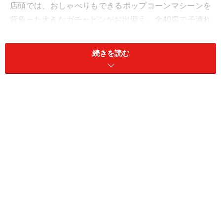
店頭では、おしゃべりもできるポップコーンマシーンを
背負った大きなガチャピンがお出迎え。全40席で子連れ
に嬉しいソファ席も多く、赤ちゃん連れならベビーカー
のままの入店もOK。小さな子供と一緒なら塗り絵と色鉛
続きを読む
筆のプレゼントがあるのも嬉しいところです。
こんなにかわいい塗り絵のプレゼントも！
ダイバーシティー東京 プラザ内には、ベビー休憩室やお
むつ交換室、キッズトイレが一通りそろっているので、
設備面でも安心です。
＞＞次のページでは超かわいい！ オリジナルメニューを
紹介