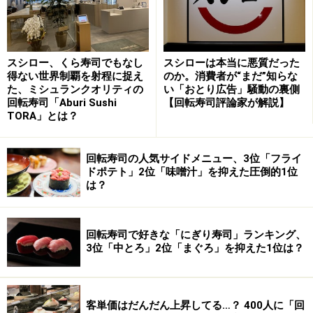
スシロー、くら寿司でもなし
スシローは本当に悪質だった
得ない世界制覇を射程に捉え
のか。消費者が“まだ”知らな
た、ミシュランクオリティの
い「おとり広告」騒動の裏側
回転寿司「Aburi Sushi
【回転寿司評論家が解説】
TORA」とは？
回転寿司の人気サイドメニュー、3位「フライ
ドポテト」2位「味噌汁」を抑えた圧倒的1位
は？
回転寿司で好きな「にぎり寿司」ランキング、
3位「中とろ」2位「まぐろ」を抑えた1位は？
客単価はだんだん上昇してる…？ 400人に「回