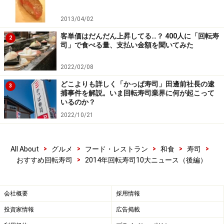
2013/04/02
客単価はだんだん上昇してる…？ 400人に「回転寿
2
司」で食べる量、支払い金額を聞いてみた
2022/02/08
どこよりも詳しく「かっぱ寿司」田邊前社長の逮
3
捕事件を解説。いま回転寿司業界に何が起こって
いるのか？
2022/10/21
>
>
>
>
>
All About
グルメ
フード・レストラン
和食
寿司
>
おすすめ回転寿司
2014年回転寿司10大ニュース（後編）
会社概要
採用情報
投資家情報
広告掲載