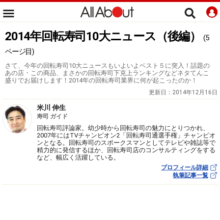
2014年回転寿司10大ニュース（後編）
(5
ページ目)
さて、今年の回転寿司10大ニュースもいよいよベスト５に突入！話題の
あの店・この商品、まさかの回転寿司下克上ランキングなどネタてんこ
盛りでお届けします！2014年の回転寿司業界に何が起こったのか！
更新日：
2014年12月16日
米川 伸生
寿司 ガイド
回転寿司評論家。幼少時から回転寿司の魅力にとりつかれ、
2007年にはTVチャンピオン2「回転寿司通選手権」チャンピオ
ンとなる。回転寿司のスポークスマンとしてテレビや雑誌等で
精力的に発信するほか、回転寿司店のコンサルティングをする
など、幅広く活躍している。
プロフィール詳細
執筆記事一覧