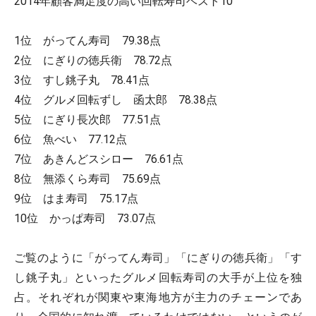
2014年顧客満足度の高い回転寿司ベスト10
1位 がってん寿司 79.38点
2位 にぎりの徳兵衛 78.72点
3位 すし銚子丸 78.41点
4位 グルメ回転ずし 函太郎 78.38点
5位 にぎり長次郎 77.51点
6位 魚べい 77.12点
7位 あきんどスシロー 76.61点
8位 無添くら寿司 75.69点
9位 はま寿司 75.17点
10位 かっぱ寿司 73.07点
ご覧のように「がってん寿司」「にぎりの徳兵衛」「す
し銚子丸」といったグルメ回転寿司の大手が上位を独
占。それぞれが関東や東海地方が主力のチェーンであ