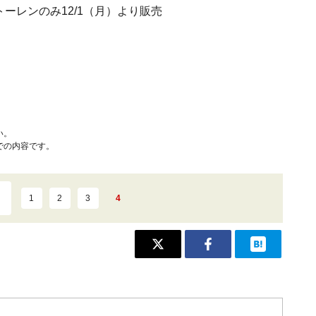
トーレンのみ12/1（月）より販売
い。
での内容です。
1
2
3
4