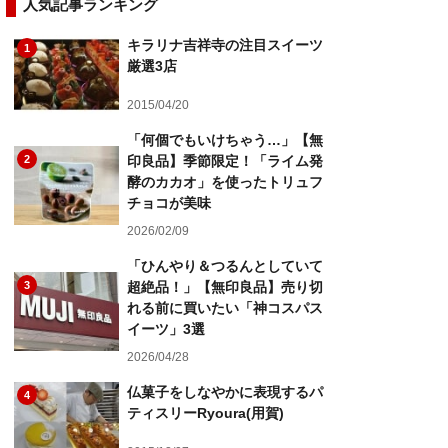
人気記事ランキング
キラリナ吉祥寺の注目スイーツ
1
厳選3店
2015/04/20
「何個でもいけちゃう…」【無
2
印良品】季節限定！「ライム発
酵のカカオ」を使ったトリュフ
チョコが美味
2026/02/09
「ひんやり＆つるんとしていて
3
超絶品！」【無印良品】売り切
れる前に買いたい「神コスパス
イーツ」3選
2026/04/28
仏菓子をしなやかに表現するパ
4
ティスリーRyoura(用賀)