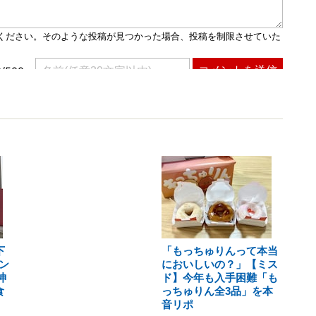
下
「もっちゅりんって本当
ン
においしいの？」【ミス
神
ド】今年も入手困難「も
食
っちゅりん全3品」を本
音リポ