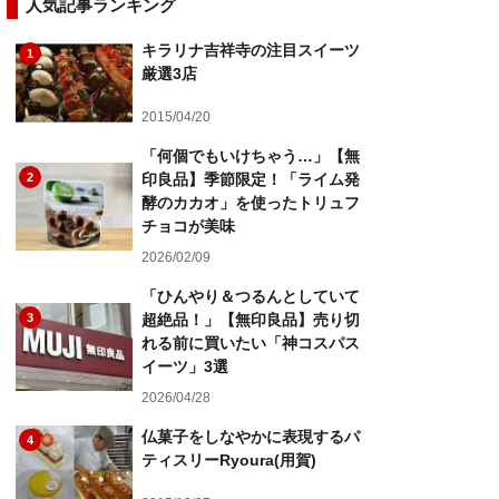
人気記事ランキング
キラリナ吉祥寺の注目スイーツ
1
厳選3店
2015/04/20
「何個でもいけちゃう…」【無
2
印良品】季節限定！「ライム発
酵のカカオ」を使ったトリュフ
チョコが美味
2026/02/09
「ひんやり＆つるんとしていて
3
超絶品！」【無印良品】売り切
れる前に買いたい「神コスパス
イーツ」3選
2026/04/28
仏菓子をしなやかに表現するパ
4
ティスリーRyoura(用賀)