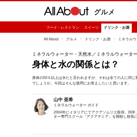
グルメ
フード・レストラン
スイーツ
ドリンク・お酒
All About
グルメ
ドリンク・お酒
ミネラルウ
ミネラルウォーター・天然水
／ミネラルウォータ
身体と水の関係とは？
身体の50％以上は水だと言われますが、それは全ての人に同
でしょうか。今回はそんな疑問にお答えしたいと思います。
山中 亜希
ミネラルウォーター ガイド
2004年にイタリアにてアクアソムリエ取得。同年
ター専門スクール「アクアデミア」を開校し校長