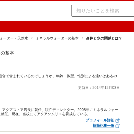
ォーター・天然水
ミネラルウォーターの基本
身体と水の関係とは？
ーの基本
じ割合で含まれているのでしょうか。年齢、体型、性別による違いはあるの
更新日：2014年12月03日
、アクアストア店長に就任、現在ディレクター。2008年にミネラルウォー
に就任。現在、当校にてアクアソムリエを養成している。
プロフィール詳細
執筆記事一覧