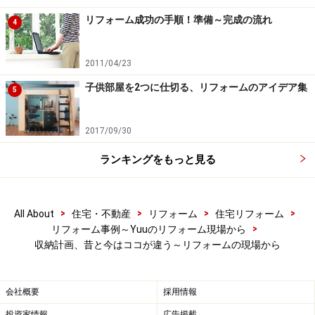
リフォーム成功の手順！準備～完成の流れ
4
人の暮らしに合わせて収納を作ることで、より快適に暮らせ
2011/04/23
る。
子供部屋を2つに仕切る、リフォームのアイデア集
5
ひと昔前の収納計画は、なんでも仕舞えるようにざっく
りと大き目に作りました。しかしイマドキの暮らしで
2017/09/30
は、どこに何をしまうかを決めてから、それにあわせて
収納計画を立てるという手順に変わっています。
ランキングをもっと見る
人気の収納、壁面クローゼットやウォークインクローゼ
>
>
>
>
ット、シューズクローゼットも目的にあわせて作る収納
All About
住宅・不動産
リフォーム
住宅リフォーム
>
リフォーム事例～Yuuのリフォーム現場から
です。まず収納ありき、そこからモノに降りてくるとい
収納計画、昔と今はココが違う～リフォームの現場から
う発想ではなく、モノから収納へアプローチするという
発想で計画するようになっています。
会社概要
採用情報
これは家の形に合わせて暮らすのではなく、人の暮らし
投資家情報
広告掲載