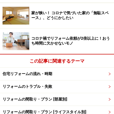
家が狭い！ コロナで気づいた家の「無駄スペ
ース」、どうにかしたい
イマドキは押入れを計画に入れない時代？
人気はクローゼット
コロナ禍でリフォーム依頼が2倍以上に！おう
ち時間に欠かせないモノ
この記事に関連するテーマ
家の中の大型収納は、衣類をしまうための収納がメインに。
住宅リフォームの流れ・時期
最近の収納計画では、押入れが無い家も増えています。
和室が減り、布団からベッドの暮らしへ、家に誰かが泊
リフォームのトラブル・失敗
まるというようなことも減り、布団を仕舞う場所が要ら
ない家が増えたからです。
リフォームの間取り・プラン [部屋別]
特にマンションでは、より高効率な空間活用が求められ
リフォームの間取り・プラン [ライフスタイル別]