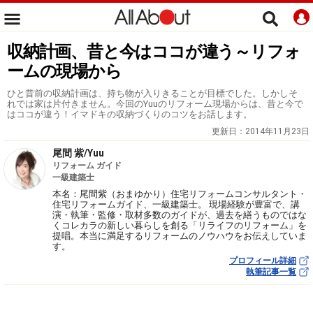
収納計画、昔と今はココが違う～リフォ
ームの現場から
ひと昔前の収納計画は、持ち物が入りきることが目標でした。しかしそ
れでは家は片付きません。今回のYuuのリフォーム現場からは、昔と今で
はココが違う！イマドキの収納づくりのコツをお話します。
更新日：
2014年11月23日
尾間 紫/Yuu
リフォーム ガイド
一級建築士
本名：尾間紫（おまゆかり）住宅リフォームコンサルタント・
住宅リフォームガイド、一級建築士。 現場経験が豊富で、講
演・執筆・監修・取材多数のガイドが、過去を繕うものではな
くコレカラの新しい暮らしを創る「リライフのリフォーム」を
提唱。本当に満足するリフォームのノウハウをお伝えしていま
す。
プロフィール詳細
執筆記事一覧