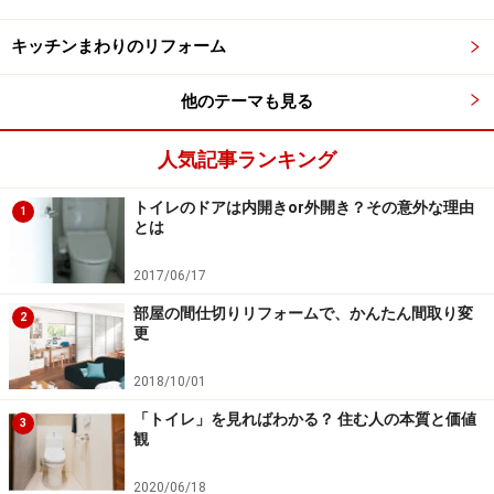
るため、押入れが全く無い間取りも見かけるようになり
キッチンまわりのリフォーム
ました。
他のテーマも見る
代わりに人気がある収納は、クローゼットです。家の中
の大型収納は、衣類をしまうための収納がメインになっ
人気記事ランキング
ています。玄関にシューズクローゼットがあるプランも
人気です。どちらも共通点は、収納するモノが先にあ
トイレのドアは内開きor外開き？その意外な理由
1
とは
り、それにあわせて収納を作るという計画方法であるこ
とです。
2017/06/17
部屋の間仕切りリフォームで、かんたん間取り変
2
更
2018/10/01
収納からモノへ降りてくる計画方法ではな
「トイレ」を見ればわかる？ 住む人の本質と価値
3
観
く、モノからアプローチする
2020/06/18