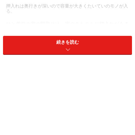
押入れは奥行きが深いので容量が大きくたいていのモノが入
る。
ひと昔前の家の間取りは、家のあちこちに押入れがある
のが定番でした。と言うのも、昔の収納計画は、各所に
大きな収納を作っておけば何でも仕舞えるという発想か
続きを読む
ら始まっていたからです。
そうなった時、便利なのが押入れです。奥行きが深いの
で容量が大きく、布団をはじめ、たいていのモノは入り
ます。収納の目的は、各部屋のモノが入りきることにあ
りました。