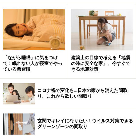
と、押入れスタイルの収納では暮らしにくくなり、新た
な収納計画が求められるようになってきました。
と言うのも、押入れの奥行きは約90cm。布団を仕舞うの
にはちょうどいいサイズなのですが、それ以外のモノを
収納するとなると、奥行きが深過ぎて使いにくいので
す。仕舞ったモノがすぐ行方不明になり、この中のどこ
「ながら睡眠」に気をつけ
建築士の目線で考える「地震
かにはあるんだけど……そんな声を聞くこともあります。
て！眠れない人が寝室でやっ
の時に安全な家」、今すぐで
ている悪習慣
きる地震対策
とりあえず、家中にある押入れを使いやすい収納にする
ために、売れているのが押入れ用引き出しセットです。
コロナ禍で変化も…日本の家から消えた間取
ホームセンターで必ず売っている半透明の樹脂製の引き
り、これから欲しい間取り
出しです。皆さんの家にも、1つはあるのではないでし
ょうか。リフォームの現場でも、押入れを解体する際
に、一緒に引き出しセットも捨てて欲しいという依頼が
玄関でキレイになりたい！ウイルス対策できる
グリーンゾーンの間取り
よくありました。