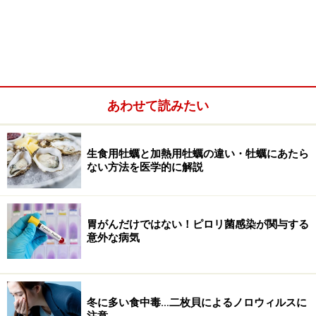
あわせて読みたい
生食用牡蠣と加熱用牡蠣の違い・牡蠣にあたら
ない方法を医学的に解説
これに対して、東海大学医学部・高木敦司教授の研究グ
ループは、一次除菌に乳酸菌Lactobacillus gasseri
胃がんだけではない！ピロリ菌感染が関与する
OLL2716（ガセリ菌LG21）を含むヨーグルトを併用する
意外な病気
ことでクラリスロマイシン耐性ピロリ菌の
除菌率が飛躍
的に向上する
との研究成果を、2009年6月世界で最も権
威ある米国消化器学病週間（DDW）で発表し、優秀研究
冬に多い食中毒…二枚貝によるノロウィルスに
として表彰されました。
注意