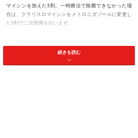
マイシンを加えた3剤。一時療法で除菌できなかった場
合は、クラリスロマイシンをメトロニダゾールに変更し
た3剤で二次除菌を行います。
問題点は、
耐性菌により一次除菌の除菌率が低下してき
ている
ことです。近年クラリスロマイシン耐性型のピロ
続きを読む
リ菌が増加しており、全国平均では約40%が耐性菌にな
っているようです。小児科、呼吸器科、耳鼻咽喉科領域
を中心にクラリスロマイシンが高頻度に使用されている
ため、耐性菌が増加していると考えられています。2000
年には一次除菌の除菌率が90%程度でしたが、近年では
除菌率が70%程度まで低下しているという報告もありま
す。