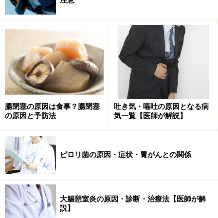
研究結果では、抗菌薬による一次除菌治療のみと、一次
除菌とLG21乳酸菌ヨーグルトの併用療法をピロリ菌患者
229人を2つのグループに分けて実地したところ、抗菌薬
のみでは69.3%の除菌率であったのに対して、併用療法
では82.6%まで上昇を認めたということです。
この研究では、LG21乳酸菌入りヨーグルト112gを1日2
腸閉塞の原因は食事？腸閉塞
吐き気・嘔吐の原因となる病
の原因と予防法
気一覧【医師が解説】
個、4週間（除菌前の3週間＋除菌中の1週間）摂取して
います。除菌率を上げるには、1ヵ月前辺りから摂取す
ると除菌の成功率が上がるでしょう。
ピロリ菌の原因・症状・胃がんとの関係
また、ピロリ菌除菌の際に多く見られる副作用は下痢で
すが、ヨーグルトで腸内細菌を整えると下痢も起こりに
大腸憩室炎の原因・診断・治療法【医師が解
くくなるとされています。
説】