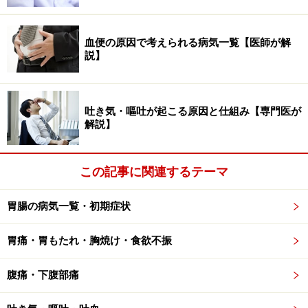
LG21とはピロリ菌活性を抑える乳酸菌
血便の原因で考えられる病気一覧【医師が解
説】
LG21といっても耳慣れない方も多いと思いますので、こ
の乳酸菌についてご説明しましょう。
吐き気・嘔吐が起こる原因と仕組み【専門医が
1990年代後半、抗ピロリ菌薬の開発に取り組んでいた東
解説】
海大学医学部の高木敦司教授（当時消化器内科助教授）
は、同じ大学の感染症学・古賀泰裕教授との共同研究を
この記事に関連するテーマ
立ち上げました。新薬開発に必須のピロリ菌感染動物モ
デルの確立は難航しましたが、実験動物（スナネズミ）
胃腸の病気一覧・初期症状
の胃内に乳酸菌が常在しており、この乳酸菌がピロリ菌
感染を阻害していることに注目しました。
胃痛・胃もたれ・胸焼け・食欲不振
腹痛・下腹部痛
研究は困難を極めましたが、LG21にたどり着きました