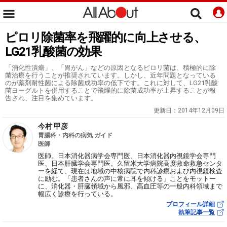
ピロリ除菌率を飛躍的に向上させる、
LG21乳酸菌の効果
「消化性潰瘍」、「胃がん」などの原因となるピロリ菌は、積極的に除
菌治療を行うことが推奨されています。しかし、近年問題となっている
のが薬剤耐性菌による除菌成功率の低下です。これに対して、LG21乳酸
菌ヨーグルトを併用することで飛躍的に除菌成功率が上昇することが報
告され、注目を集めています。
更新日：
2014年12月09日
今村 甲彦
胃腸科・内科の病気 ガイド
医師
医師。日本消化器病学会専門医、日本消化器内視鏡学会専門
医、日本肝臓学会専門医。久留米大学病院高度救命救急センタ
ーを経て、現在は地域の中核病院で内科診療および内視鏡検査
に励む。「患者さんの声に常に耳を傾ける」ことをモットー
に、消化器・肝臓領域から風邪、高血圧等の一般内科領域まで
幅広く診療を行っている。
プロフィール詳細
執筆記事一覧