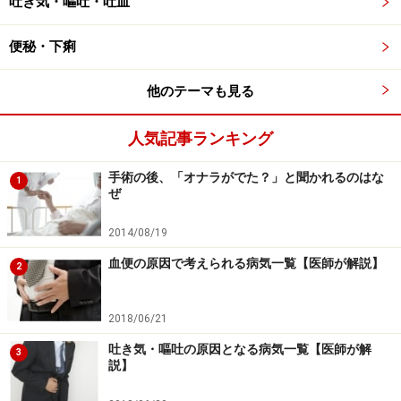
吐き気・嘔吐・吐血
古賀教授らは、200種以上の乳酸菌から様々な条件下で
便秘・下痢
スクリーニングを重ね、ラクトバシラス属の
Lactobacillus gasseri OLL2716菌（ガセリ菌LG21）株
他のテーマも見る
が、抗ピロリ菌活性、耐胃酸性、胃内停滞性、安全性に
優れた特性を持つことを特定しました。ラクトバシラス
人気記事ランキング
属は野外から容易に分離される乳酸菌の一種で、ヨーグ
手術の後、「オナラがでた？」と聞かれるのはな
1
ルトの製造に古くから用いられてきた菌です。
ぜ
2014/08/19
試験管内試験、動物実験、ヒト試験で、この菌を一定期
間継続投与することにより、
ピロリ菌数の低下、ピロリ
血便の原因で考えられる病気一覧【医師が解説】
2
菌による胃粘膜の炎症改善効果
が、国内外の学会で報告
されています。試験管内の試験では、ピロリ菌のクラリ
2018/06/21
スロマイシン耐性の抑制をする効果も認められていま
吐き気・嘔吐の原因となる病気一覧【医師が解
3
す。
説】