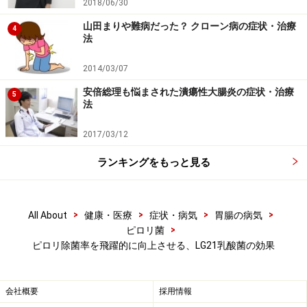
2018/06/30
いろいろな方面で期待されるプロバイオテ
山田まりや難病だった？ クローン病の症状・治療
4
法
ィクス
2014/03/07
プロバイオティクスとは、「口腔から肛門にいたる広義
安倍総理も悩まされた潰瘍性大腸炎の症状・治療
の消化管に定住する常在細菌群に働きかけて、あるいは
5
法
単独で、生体に有益な効果をもたらす生きた細菌」のこ
とです。現在は、おもにLG21などの乳酸桿菌とビフィズ
2017/03/12
ス菌がプロバイオティクスとして利用されています。
ランキングをもっと見る
プロバイオティクス機能を持つ微生物を摂取すると、そ
れが消化管内（口腔内や腸内）のフローラ（細菌叢）に
>
>
>
>
All About
健康・医療
症状・病気
胃腸の病気
作用し、フローラの健常化をはかりながら、疾病の予防
>
ピロリ菌
ピロリ除菌率を飛躍的に向上させる、LG21乳酸菌の効果
や改善を行います。プロバイオティクスは従来、腸内の
作用が主とされてきましたが、LG21は胃内のピロリ菌に
優位に作用するプロバイオティクスとして注目されてい
会社概要
採用情報
るのです。