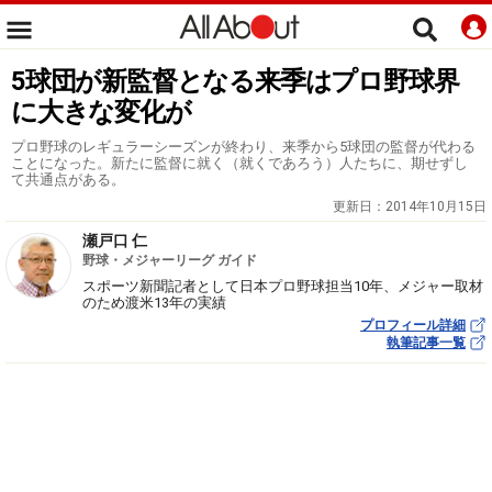
5球団が新監督となる来季はプロ野球界
に大きな変化が
プロ野球のレギュラーシーズンが終わり、来季から5球団の監督が代わる
ことになった。新たに監督に就く（就くであろう）人たちに、期せずし
て共通点がある。
更新日：
2014年10月15日
瀬戸口 仁
野球・メジャーリーグ ガイド
スポーツ新聞記者として日本プロ野球担当10年、メジャー取材
のため渡米13年の実績
プロフィール詳細
執筆記事一覧