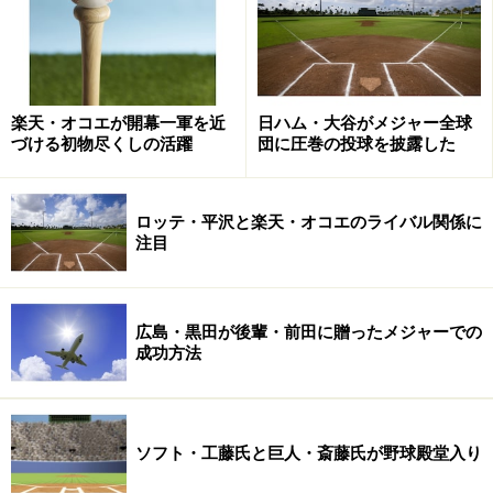
し怒られるだけでモチベーションを著しく下げてしまう
ことが多い。かたや年齢層の高い上司（経営者）は、叱
るのには熱心だが、褒めることが苦手である。この兼ね
合いが難しく、ギャップが生じてしまえば、大きな溝が
楽天・オコエが開幕一軍を近
日ハム・大谷がメジャー全球
生まれかねない。野球界でも決して例外ではなく、監督
づける初物尽くしの活躍
団に圧巻の投球を披露した
と選手との関係においてもこのハンドリングは重要であ
る。
ロッテ・平沢と楽天・オコエのライバル関係に
注目
その点、若い指導者は、選手との年齢差も小さく、大き
なギャップを感じることも少ないだろう。それぞれのチ
ームに来季の活躍、巻き返しが期待できる。
広島・黒田が後輩・前田に贈ったメジャーでの
成功方法
※記事内容は執筆時点のものです。最新の内容をご確認くださ
い。
【編集部おすすめの購入サイト】
ソフト・工藤氏と巨人・斎藤氏が野球殿堂入り