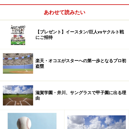
さらに衝撃的だったのは、ソフトバンク・秋山幸二監督
あわせて読みたい
（52）が10月14日に行った辞任会見である。3年契約最
終年の今季は3年ぶりのリーグ優勝を果たしたが、終盤
【プレゼント】イースタン/巨人vsヤクルト戦
に1勝9敗と失速してオリックスに猛追された責任を痛
にご招待
感。球団は慰留に努めてきたが、本人の意志が固く、6
年間の監督生活に別れを告げる。
楽天・オコエがスターへの第一歩となるプロ初
新たに監督に就く（就くであろう）人たちに、期せずし
盗塁
て共通点がある。それは、現在わかっている全員が40歳
代だということだ。星野氏（67）、小川氏（57）からバ
トンを受ける楽天・大久保新監督、ヤクルト・真中新監
滋賀学園・井川、サングラスで甲子園に出る理
督はかなりの若返りとなる。
由
この変革は、選手たちにとって大きな意味を持つだろ
う。今の選手たちは“ゆとり教育世代”中心で、努力家で
はあるが、大人に叱られることに慣れていないため、少