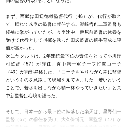
団の監督が代わることになった。
まず、西武は田辺徳雄監督代行（48）が、代行が取れ
て、晴れて来季の監督に就任する。潮崎哲也二軍監督も
候補に挙がっていたが、今季途中、伊原前監督の休養を
受けて代行として指揮を執った田辺監督の選手育成に評
価が高かった。
次にヤクルトは、2年連続最下位の責任をとって小川淳
司監督（57）が辞任。真中満一軍チーフ打撃コーチ
（43）が内部昇格した。「コーチをやりながら常に監督
というものを意識して現場を見てきました。若いという
ことで、若さを出しながら精一杯やっていきたい」と真
中新監督は心境を語った。
そして、日本一から最下位に転落した楽天は、星野仙一
監督（67）の辞任を受け、大久保博元二軍監督（47）が