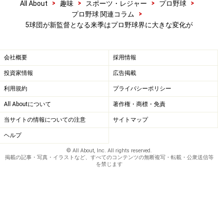
>
>
>
>
All About
趣味
スポーツ・レジャー
プロ野球
>
プロ野球 関連コラム
5球団が新監督となる来季はプロ野球界に大きな変化が
会社概要
採用情報
投資家情報
広告掲載
利用規約
プライバシーポリシー
All Aboutについて
著作権・商標・免責
当サイトの情報についての注意
サイトマップ
ヘルプ
© All About, Inc. All rights reserved.
掲載の記事・写真・イラストなど、すべてのコンテンツの無断複写・転載・公衆送信等
を禁じます