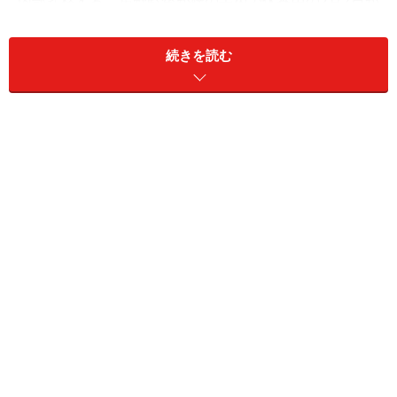
内部昇格する。星野監督が腰の手術で休養中の7月2日か
ら17試合で監督代行を務めて“下地”はできている。
続きを読む
衝撃的だったのは広島だ。10月8日、野村謙二郎監督
（48）が電撃辞任した。監督就任5年目の今季、シーズ
ン最終戦で3位に転落したが、2年連続でAクラス入りを
達成。「シーズン前に決めていた」というが、ナインや
ファンに驚きだった。阪神とのクライマックスシリーズ
のファーストステージでは、2試合連続21イニング無得
点となり、1分け1敗で敗退が決定した広島。後任は、緒
方孝市野手総合コーチ（46）の昇格が決まった。緒方コ
ーチは広島一筋28年。現役時代は走攻守そろった外野手
として活躍し、3度の盗塁王を獲得した。2009年に現役
引退後、2010年に就任した野村監督と同時に野手総合コ
ーチに就任。今季は参謀役となり、チームを掌握してい
た。