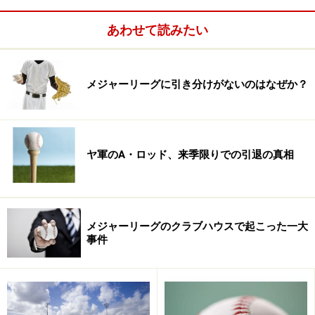
ている。今季、メジャーリーグの中で最もブレークした
あわせて読みたい
選手といえるだろう。
近年、メジャーリーグでは、黒田、ダルビッシュ、岩
メジャーリーグに引き分けがないのはなぜか？
隈、上原、田中と日本人投手は活躍しているが、日本人
野手は苦戦を強いられている。しかし、身長はもとよ
り、体重も80キロであることを考えれば、アルテューベ
の存在と活躍は日本人に勇気と方向性を与えてくれる。
ヤ軍のA・ロッド、来季限りでの引退の真相
「背が小さいからといって、自分の可能性に限界を設け
るようなことはしない。自分の持っている100％の力を
メジャーリーグのクラブハウスで起こった一大
出してプレーすることだけを心がけている。もちろん、
事件
背が小さい分、他の選手より一生懸命トレーニングをし
なければならないことはわかっているけどね。野球が大
好きな気持ちと、一生懸命に戦う姿勢を忘れなければ、
背の小ささなんて補うことはできると思う」