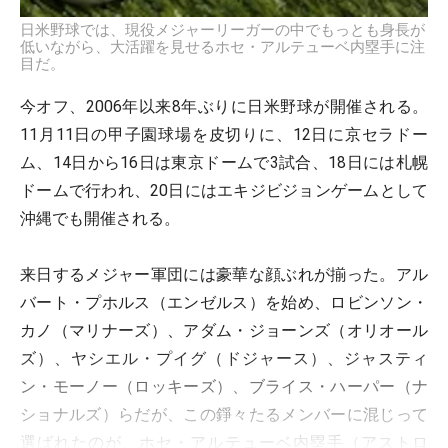
日米野球では、現役メジャーリーガーの中でもっとも身長が
低いながら、大活躍を見せるホセ・アルテューベ内塁手に注
目だ。
今オフ、2006年以来8年ぶりに日米野球が開催される。
11月11日の甲子園球場を皮切りに、12日に京セラドー
ム、14日から16日は東京ドームで3試合、18日には札幌
ドームで行われ、20日にはエキジビジョンゲームとして
沖縄でも開催される。
来日するメジャー軍団には豪華な顔ぶれが揃った。アル
バート・プホルス（エンゼルス）を始め、ロビンソン・
カノ（マリナーズ）、アダム・ジョーンズ（オリオール
ズ）、ヤシエル・プイグ（ドジャース）、ジャスティ
ン・モーノー（ロッキーズ）、ブライス・ハーパー（ナ
ショナルズ）らだが、この錚々たるメンバーに混じって
選ばれたのが、ホセ・アルテューベ内塁手（アストロ