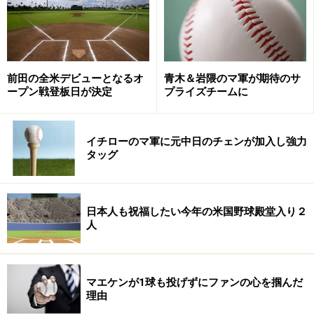
8年ぶりの日米野球は、この“小さな巨人”のハッスルプレ
ーを見るだけでも価値があるだろう。
前田の全米デビューとなるオ
青木＆岩隈のマ軍が期待のサ
※記事内容は執筆時点のものです。最新の内容をご確認くださ
ープン戦登板日が決定
プライズチームに
い。
イチローのマ軍に元中日のチェンが加入し強力
【編集部おすすめの購入サイト】
タッグ
Amazonでメジャーリーグの関連商品をチェック！
日本人も祝福したい今年の米国野球殿堂入り２
楽天市場でメジャーリーググッズをチェック！
人
マエケンが1球も投げずにファンの心を掴んだ
理由