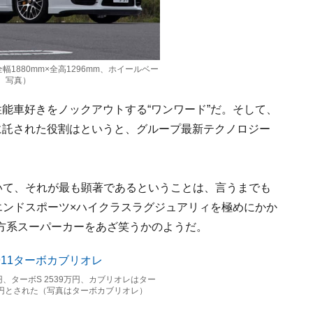
幅1880mm×全高1296mm、ホイールベー
ぺ 写真）
性能車好きをノックアウトする“ワンワード”だ。そして、
に託された役割はというと、グループ最新テクノロジー
いて、それが最も顕著であるということは、言うまでも
エンドスポーツ×ハイクラスラグジュアリィを極めにかか
方系スーパーカーをあざ笑うかのようだ。
円、ターボS 2539万円、カブリオレはター
13万円とされた（写真はターボカブリオレ）