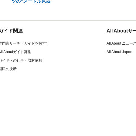
ツの“メートル原器”
ガイド関連
All Abou
専門家サーチ（ガイドを探す）
All About ニュー
All Aboutガイド募集
All About Japan
ガイドへの仕事・取材依頼
国民の決断