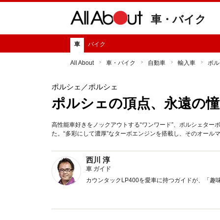
車・バイク
車
バイク
All About
車・バイク
自動車
輸入車
ポル
ポルシェ
／ポルシェ
ポルシェの頂点、永遠の憧
高性能車好きをノックアウトする“ワンワード”、ポルシェター
た。“多彩にして濃厚”なターボエンジンを搭載し、そのオール
西川 淳
車 ガイド
カウンタックLP400を愛車に持つガイドが、「