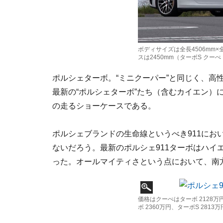
ボディサイズは全長4506mm×全
スは2450mm（ターボS クー
ポルシェターボ。“ミニクーパー”と同じく、高
最新の“ポルシェターボ”たち（含むカイエン）
の走るショーケースである。
ポルシェブランドの生命線というべき911にお
ないだろう。最新のポルシェ911ターボはハイ
った。オールマイティさという点において、南
価格はクーぺはターボ 2128万
ボ 2360万円、ターボS 28