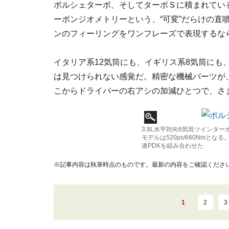
ポルシェターボ、そしてターボＳに積まれてい
ーボンジオメトリーという、“可変”だらけの直
ンのフィーリングをワンフレーズで表現するなら
イタリア系12気筒にも、イギリス系8気筒にも
は見つけられない感覚だ。精密な機械パーツが
こからドライバーの右アシの加減ひとつで、さ
3.8L水平対向6気筒ツインターボ
モデルは520ps/660Nmと
速PDKを組み合わせた
※記事内容は執筆時点のものです。最新の内容をご確認くださ
1
2
3