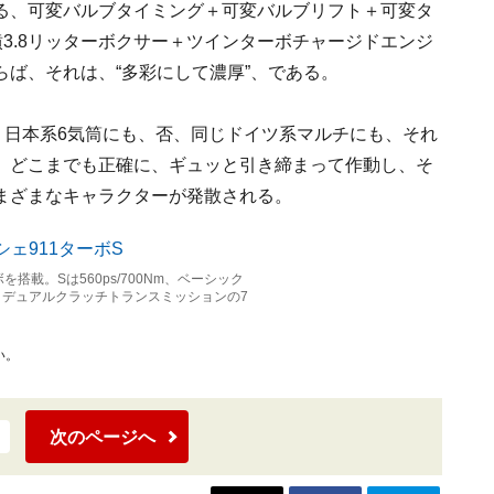
る、可変バルブタイミング＋可変バルブリフト＋可変タ
噴3.8リッターボクサー＋ツインターボチャージドエンジ
ば、それは、“多彩にして濃厚”、である。
、日本系6気筒にも、否、同じドイツ系マルチにも、それ
、どこまでも正確に、ギュッと引き締まって作動し、そ
まざまなキャラクターが発散される。
を搭載。Sは560ps/700Nm、ベーシック
なる。デュアルクラッチトランスミッションの7
い。
次のページへ