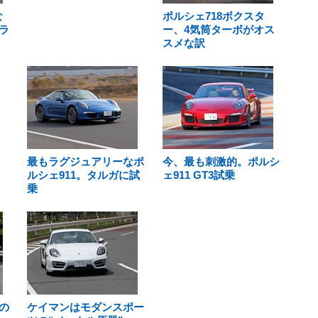
な
ポルシェ718ボクスタ
ラ
ー、4気筒ターボがオス
スメな訳
最もラグジュアリーなポ
今、最も刺激的。ポルシ
ルシェ911。タルガに試
ェ911 GT3試乗
乗
の
ケイマンはモダンスポー