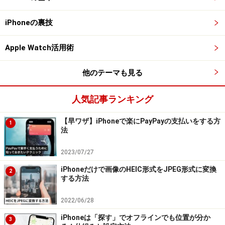
iPhoneの裏技
Apple Watch活用術
他のテーマも見る
人気記事ランキング
【早ワザ】iPhoneで楽にPayPayの支払いをする方
1
法
2023/07/27
iPhoneだけで画像のHEIC形式をJPEG形式に変換
2
する方法
2022/06/28
iPhoneは「探す」でオフラインでも位置が分か
3