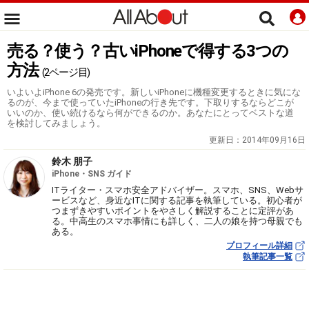
売る？使う？古いiPhoneで得する3つの
方法
(2ページ目)
いよいよiPhone 6の発売です。新しいiPhoneに機種変更するときに気にな
るのが、今まで使っていたiPhoneの行き先です。下取りするならどこが
いいのか、使い続けるなら何ができるのか。あなたにとってベストな道
を検討してみましょう。
更新日：
2014年09月16日
鈴木 朋子
iPhone・SNS ガイド
ITライター・スマホ安全アドバイザー。スマホ、SNS、Webサ
ービスなど、身近なITに関する記事を執筆している。初心者が
つまずきやすいポイントをやさしく解説することに定評があ
る。中高生のスマホ事情にも詳しく、二人の娘を持つ母親でも
ある。
プロフィール詳細
執筆記事一覧