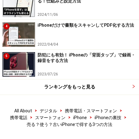
る！仕組みと設定方法
2024/11/06
iPhoneだけで書類をスキャンしてPDF化する方法
4
2022/04/04
防犯にも有効！ iPhoneの「背面タップ」で録画・
5
録音をする方法
2023/07/26
ランキングをもっと見る
>
>
>
All About
デジタル
携帯電話・スマートフォン
>
>
>
>
携帯電話
スマートフォン
iPhone
iPhoneの裏技
売る？使う？古いiPhoneで得する3つの方法