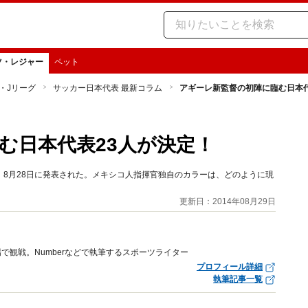
ツ・レジャー
ペット
・Jリーグ
サッカー日本代表 最新コラム
アギーレ新監督の初陣に臨む日本代
む日本代表23人が決定！
8月28日に発表された。メキシコ人指揮官独自のカラーは、どのように現
更新日：2014年08月29日
場で観戦。Numberなどで執筆するスポーツライター
プロフィール詳細
執筆記事一覧