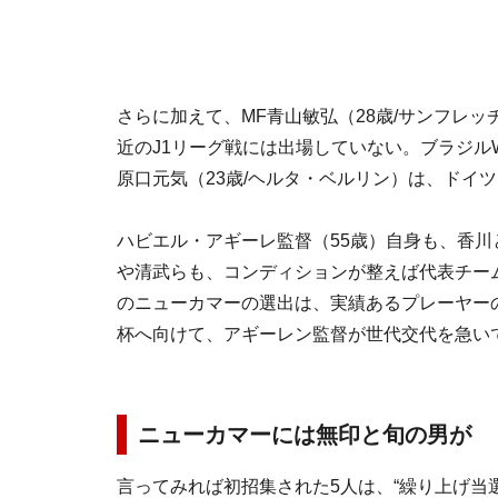
さらに加えて、MF青山敏弘（28歳/サンフレッ
近のJ1リーグ戦には出場していない。ブラジ
原口元気（23歳/ヘルタ・ベルリン）は、ド
ハビエル・アギーレ監督（55歳）自身も、香
や清武らも、コンディションが整えば代表チー
のニューカマーの選出は、実績あるプレーヤー
杯へ向けて、アギーレン監督が世代交代を急い
ニューカマーには無印と旬の男が
言ってみれば初招集された5人は、“繰り上げ当