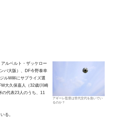
、アルベルト・ザッケロー
ガンバ大阪）、DF今野泰幸
ラジルW杯にサプライズ選
W大久保嘉人（32歳/川崎
の代表23人のうち、11
アギーレ監督は世代交代を急いでい
るのか？
ている。