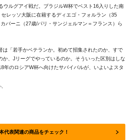
るウルグアイ戦だ。ブラジルW杯でベスト16入りした南
。セレッソ大阪に在籍するディエゴ・フォルラン（35
カバーニ（27歳/パリ・サンジェルマン＝フランス）ら
督は「若手かベテランか。初めて招集されたのか、すで
のか、Jリーグでやっているのか。そういった区別はしな
18年のロシアW杯へ向けたサバイバルが、いよいよスタ
い。
日本代表関連の商品をチェック！