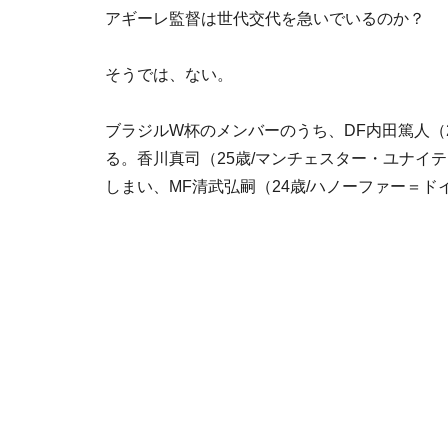
アギーレ監督は世代交代を急いでいるのか？
そうでは、ない。
ブラジルW杯のメンバーのうち、DF内田篤人（
る。香川真司（25歳/マンチェスター・ユナイ
しまい、MF清武弘嗣（24歳/ハノーファー＝