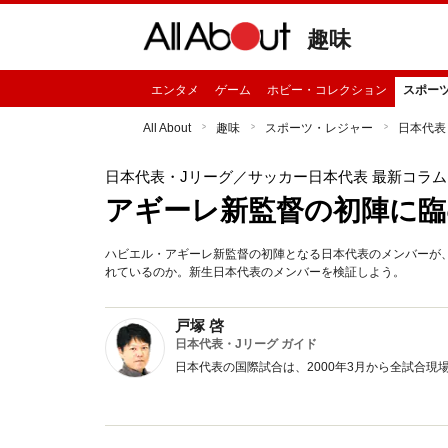
趣味
エンタメ
ゲーム
ホビー・コレクション
スポー
All About
趣味
スポーツ・レジャー
日本代表
日本代表・Jリーグ
／サッカー日本代表 最新コラム
アギーレ新監督の初陣に臨
ハビエル・アギーレ新監督の初陣となる日本代表のメンバーが、
れているのか。新生日本代表のメンバーを検証しよう。
戸塚 啓
日本代表・Jリーグ ガイド
日本代表の国際試合は、2000年3月から全試合現