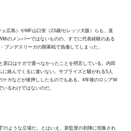
チェ広島）やMF山口蛍（23歳/セレッソ大阪）らも、直
ルW杯のメンバーではないものの、すでに代表経験のある
イツ・ブンデスリーガの開幕戦で負傷してしまった。
川と原口はケガで選べなかったことを明言している。内田
ムに絡んでくるに違いない。サプライズと騒がれる5人
のケガなどが後押ししたものでもある。4年後のロシアW
でいるわけではないのだ。
選”のような立場だ。とはいえ、新監督の初陣に招集され