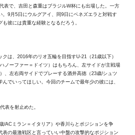
輪代表で、吉田と森重はブラジルW杯にも出場した。一方
。9月5日にウルグアイ、同9日にベネズエラと対戦す
グも彼には貴重な経験となるだろう。
は、2016年のリオ五輪を目指すU-21（21歳以下）
/ハノーファー＝ドイツ）はもちろん、左サイドが主戦場
ア）、左右両サイドでプレーする酒井高徳（23歳/シュツ
学んでいってほしい。今回のチームで最年少の彼には、
本代表を射止めた。
8歳/ACミラン＝イタリア）や香川らとポジションを争
代表の最激戦区と言っていい中盤の攻撃的なポジション