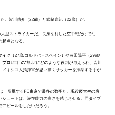
た。皆川佑介（22歳）と武藤嘉紀（22歳）だ。
の大型ストライカーだ。長身を利した空中戦だけでな
の起点となる。
イク（27歳/コルドバ＝スペイン）や豊田陽平（29歳/
プロ1年目の“無印”にどのような役割が与えられ、皆川
。メキシコ人指揮官が思い描くサッカーを推察する手が
ルは、所属するFC東京で最多の数字だ。現役慶大生の肩
いシュートは、潜在能力の高さを感じさせる。同タイプ
でアピールをしたいだろう。