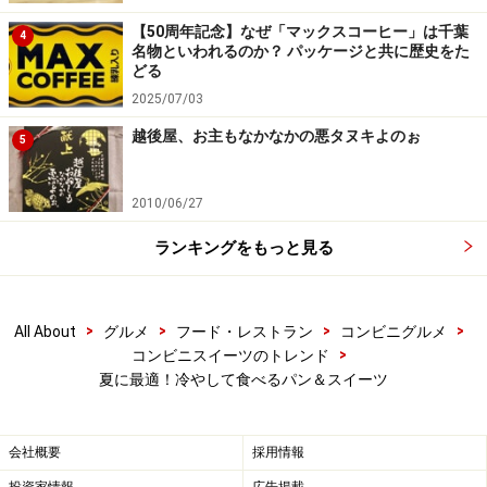
【50周年記念】なぜ「マックスコーヒー」は千葉
4
名物といわれるのか？ パッケージと共に歴史をた
どる
2025/07/03
越後屋、お主もなかなかの悪タヌキよのぉ
5
2010/06/27
ランキングをもっと見る
>
>
>
>
All About
グルメ
フード・レストラン
コンビニグルメ
>
コンビニスイーツのトレンド
夏に最適！冷やして食べるパン＆スイーツ
会社概要
採用情報