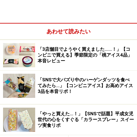
後者は、ブルーベリー果汁を加えたカップケーキの中央
にブルーベリーソースを入れ、ブルーベリーピューレを
加えたバタークリームをトッピング。ブルーベリーの豊
かな風味が楽しめます。
あわせて読みたい
次ページでは、ローソンの夏季限定シリーズを紹介しま
「3店舗目でようやく買えました……！」【コ
す！
ンビニで買える】季節限定の「桃アイス4品」
本音レビュー
※記事内容は執筆時点のものです。最新の内容をご確認くださ
「SNSで大バズり中のハーゲンダッツを食べ
い。
てみたら…」【コンビニアイス】お高めアイス
※メニューや料金などのデータは、取材時または記事公開時点で
3品を本音リポ！
の内容です。
次のページへ
1
/
6
「やっと買えた…！」【SNSで話題】平成女児
世代の心をくすぐる「カラースプレー」スイー
ツ実食リポ