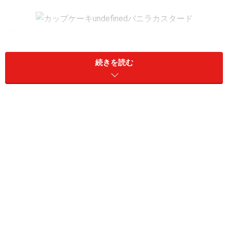
甘さ控えめのケーキとコクのあるクリームがマッチ。「カッ
プケーキ（バニラ&カスタード）」（260円）
続きを読む
ラインアップは、「カップケーキ（バニラ&カスター
ド）」（260円）と「カップケーキ（ブルーベリー＆ブ
ルーベリー）」（260円）の2種類。
どこを食べてもブルーベリー！「カップケーキ（ブルーベリ
ー＆ブルーベリー）」（260円）
前者は、プレーンなカップケーキにコクのあるカスター
ドクリームを入れ、バニラの香りを加えたバタークリー
ムをたっぷりトッピング。