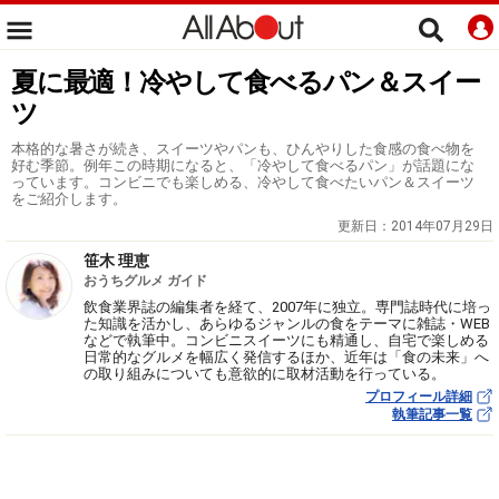
夏に最適！冷やして食べるパン＆スイー
ツ
本格的な暑さが続き、スイーツやパンも、ひんやりした食感の食べ物を
好む季節。例年この時期になると、「冷やして食べるパン」が話題にな
っています。コンビニでも楽しめる、冷やして食べたいパン＆スイーツ
をご紹介します。
更新日：
2014年07月29日
笹木 理恵
おうちグルメ ガイド
飲食業界誌の編集者を経て、2007年に独立。専門誌時代に培っ
た知識を活かし、あらゆるジャンルの食をテーマに雑誌・WEB
などで執筆中。コンビニスイーツにも精通し、自宅で楽しめる
日常的なグルメを幅広く発信するほか、近年は「食の未来」へ
の取り組みについても意欲的に取材活動を行っている。
プロフィール詳細
執筆記事一覧