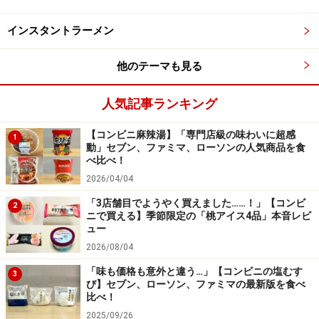
インスタントラーメン
他のテーマも見る
人気記事ランキング
【コンビニ麻辣湯】「専門店級の味わいに超感
1
動」セブン、ファミマ、ローソンの人気商品を食
べ比べ！
2026/04/04
「3店舗目でようやく買えました……！」【コンビ
2
ニで買える】季節限定の「桃アイス4品」本音レビ
ュー
2026/08/04
「味も価格も意外と違う…」【コンビニの塩むす
3
び】セブン、ローソン、ファミマの最新版を食べ
比べ！
2025/09/26