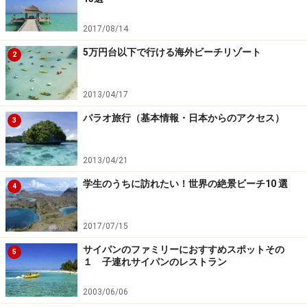
アロマサロン霞 漢方を取り入れた本格的マッサー
2017/08/14
ジ(大人 31ドル～)
5万円台以下で行ける海外ビーチリゾート
2
■BBQディナーやサンドキャッスルを楽しめるディナー
2013/04/17
ショー
パラオ旅行（基本情報・日本からのアクセス）
3
心を満たしてくれる新鮮な海の幸とシェフ自慢のグリルフー
2013/04/21
ド
学生のうちに訪れたい！世界の絶景ビーチ10 選
4
サイパンの海を目の前にしながらのビーチBBQ、太平洋
に沈むサンセット観賞が魅力のクルーズ、ラスベガスス
2017/07/15
タイルの一流のイリュージョンと華麗なショーを一緒に
楽しめるサンドキャッスルディナーショーなど、お好き
サイパンのファミリーにおすすめスポットその
5
１ 子連れサイパンのレストラン
なスタイルで食事を楽しめるのもサイパンの夜の楽しい
ところ！ 体を動かした後はお腹もたっぷり満たしてくだ
2003/06/06