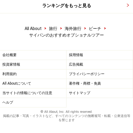
さい。海に囲まれたサイパンならではの新鮮なシーフー
ランキングをもっと見る
ドもおすすめです。
ファイヤーダンス・サンドキャッスルディナーショ
>
>
>
>
All About
旅行
海外旅行
ビーチ
サイパンのおすすめオプショナルツアー
ー(大人 58ドル～)
レストラン事前予約(大人 15ドル～)
会社概要
採用情報
ディナークルーズツアー(大人 42ドル～)
投資家情報
広告掲載
※記事内容は執筆時点のものです。最新の内容をご確認くださ
利用規約
プライバシーポリシー
い。
All Aboutについて
著作権・商標・免責
※海外を訪れる際には最新情報の入手に努め、「
外務省 海外安全
ホームページ
」を確認するなど、安全確保に十分注意を払ってく
当サイトの情報についての注意
サイトマップ
ださい。
ヘルプ
© All About, Inc. All rights reserved.
掲載の記事・写真・イラストなど、すべてのコンテンツの無断複写・転載・公衆送信等
を禁じます