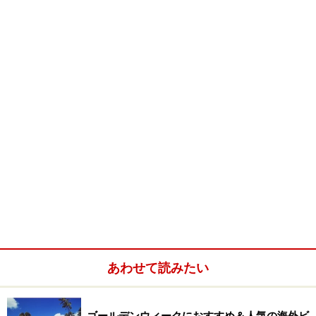
スは移動手段が必要です。電車や路線バスなどの公共交
通機関がないサイパンでは、島内移動はレンタカーが基
本。運転ができないという方や初めて訪れる場所に自分
たちだけで行くのは不安という方も多いはず。島を知り
尽くしたガイドがご案内する、送迎付きツアーに参加す
るのがオススメです。レストラン予約にもホテルからの
送迎サービスが付いたプランもあるので安心です。
サイパンのおすすめオプショナルツアー
美しいサンゴ礁の海に浮かぶ小さな島サイパン。海の透
明度が高いマニャガハ島でのマリンスポーツや繁華街ガ
ラパン地区でのスパ・エステ、送迎付きレストラン予約
あわせて読みたい
など、魅力満載のツアーがたくさん催行されています。
ゴールデンウィークにおすすめ＆人気の海外ビ