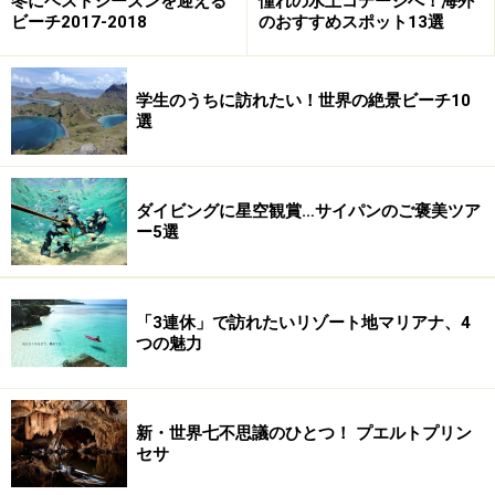
冬にベストシーズンを迎える
憧れの水上コテージへ！海外
に海の透明度が高いマニャガハ島は、美しい自然が残さ
ビーチ2017-2018
のおすすめスポット13選
れており、国立公園に指定されている無人島です。美し
い海やビーチを楽しめるのはもちろん、マリンスポーツ
学生のうちに訪れたい！世界の絶景ビーチ10
も充実しています。サイパンの北東に位置する洞窟スポ
選
ット「グロット」もダイビングをするにはオススメ。ロ
ッカールームやシャワーなどの施設も完備しているので
便利で安心です。
ダイビングに星空観賞…サイパンのご褒美ツア
ー5選
マリンスポーツも楽しめるマニャガハ島日帰りツア
ー(大人 30ドル～)
「3連休」で訪れたいリゾート地マリアナ、4
シュノーケリングツアー(大人 32ドル～)
つの魅力
体験ダイビング・ウェイクボードツアー(大人 40ド
ル～)
新・世界七不思議のひとつ！ プエルトプリン
セサ
■たっぷり海で遊んだあとは癒しのエステ&スパ体験