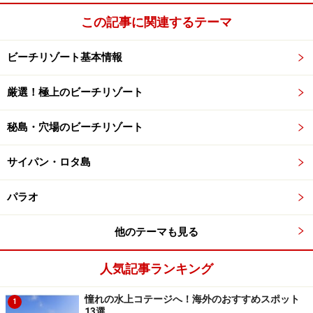
この記事に関連するテーマ
極上のエステで旅の疲れをリセット
ビーチリゾート基本情報
ビーチで遊んだあとはエステ・スパでリラックス。アロ
厳選！極上のビーチリゾート
マオイルの香りに癒やされながらの優雅なエステ体験は
南国リゾートでの楽しみの1つとも言えます。日焼けし
秘島・穴場のビーチリゾート
た肌のお手入れプランや、男性にも嬉しい指圧マッサー
ジ、フェイシャルプランなど贅沢なプランが沢山そろっ
サイパン・ロタ島
ています。深夜まで営業しているサロンもあるので、1
日たっぷり遊んだあとでも時間を有効に使えますね。
パラオ
他のテーマも見る
マンディアジアンスパ＜マリアナリゾート内＞(大人
68ドル～)
人気記事ランキング
ザ・スパ＜フィエスタリゾート&スパ内＞(大人 50ド
憧れの水上コテージへ！海外のおすすめスポット
ル～)
1
13選