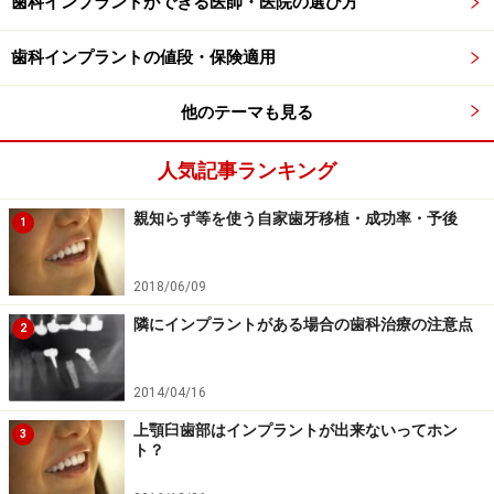
歯科インプラントができる医師・医院の選び方
歯科インプラントの値段・保険適用
他のテーマも見る
人気記事ランキング
親知らず等を使う自家歯牙移植・成功率・予後
1
2018/06/09
隣にインプラントがある場合の歯科治療の注意点
2
2014/04/16
上顎臼歯部はインプラントが出来ないってホン
3
ト？