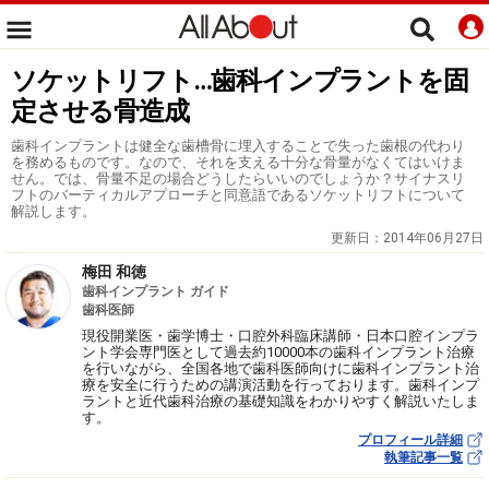
ソケットリフト…歯科インプラントを固
定させる骨造成
歯科インプラントは健全な歯槽骨に埋入することで失った歯根の代わり
を務めるものです。なので、それを支える十分な骨量がなくてはいけま
せん。では、骨量不足の場合どうしたらいいのでしょうか？サイナスリ
フトのバーティカルアプローチと同意語であるソケットリフトについて
解説します。
更新日：
2014年06月27日
梅田 和徳
歯科インプラント ガイド
歯科医師
現役開業医・歯学博士・口腔外科臨床講師・日本口腔インプラ
ント学会専門医として過去約10000本の歯科インプラント治療
を行いながら、全国各地で歯科医師向けに歯科インプラント治
療を安全に行うための講演活動を行っております。歯科インプ
ラントと近代歯科治療の基礎知識をわかりやすく解説いたしま
す。
プロフィール詳細
執筆記事一覧