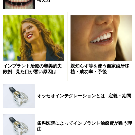
を目的に行う術者も増えました。ただし盲目であるた
め、上顎洞底を貫通するときの感覚や、できた空洞にど
の程度の量の骨補填を行えばいいかなど、熟練したテク
ニックなしではできません。
また、シュナイダー膜が裂開してしまった場合に、ラテ
ラルアプローチに切り替えてリカバリーしなければなり
ませんので、サイナスリフト、ソケットリフト両方のテ
インプラント治療の審美的失
親知らず等を使う自家歯牙移
クニックを取得したうえで行うことが望まれます。
敗例…見た目が悪い原因は
植・成功率・予後
※記事内容は執筆時点のものです。最新の内容をご確認くださ
オッセオインテグレーションとは…定義・期間
い。
※当サイトにおける医師・医療従事者等による情報の提供は、診
断・治療行為ではありません。診断・治療を必要とする方は、適
切な医療機関での受診をおすすめいたします。記事内容は執筆者
個人の見解によるものであり、全ての方への有効性を保証するも
歯科医院によってインプラント治療費が違う理
のではありません。当サイトで提供する情報に基づいて被ったい
由
かなる損害についても、当社、各ガイド、その他当社と契約した