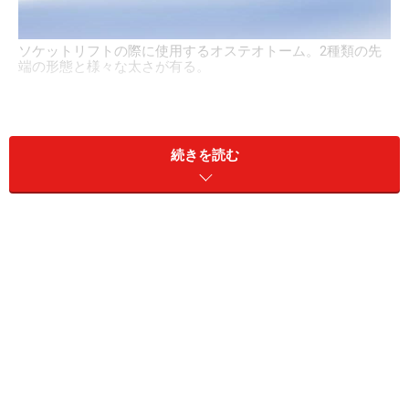
ソケットリフトの際に使用するオステオトーム。2種類の先
端の形態と様々な太さが有る。
オステオトームは、上顎洞底骨を持ち上げる目的の
コン
続きを読む
ケーブ
と、軟らかい骨を押し広げる目的の
コンベックス
の2種類からなり、それを交互に使用します。また、オ
ステオトームを使用することから、ソケットリフトを
「オステオトームテクニック」や考案者の名前をとって
「サマーズテクニック」と呼ぶこともあります。
軟らかい海綿骨がコンベックス型のオステオトームでコ
ンデンス（圧迫）され、インプラントの初期固定をとり