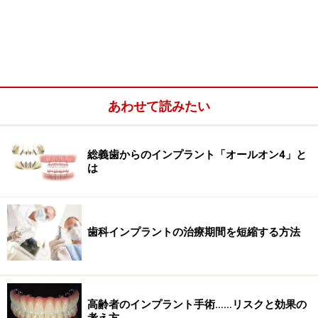
やすくなりますが、過剰圧迫してしまうと後に骨吸収し
てしまうこともあります。そのあたりの注意が必要では
ありますが、軟らかい骨質に強固な初期固定を得るに
は、何らかの形でコンデンスすることは他部位において
も行われるようになり、1つ太いサイズのインプラント
体を埋入するサイズダウン法などもそういった考え方を
あわせて読みたい
応用したものです。
総義歯からのインプラント「オールオン4」と
は
ソケットリフトの注意点
歯科インプラントの治療期間を短縮する方法
ソケットリフトテクニックを用いて上顎洞拳上および骨補填
を行い、同時にインプラント埋入をした術後写真。
元々は挙上量が2～3ミリと少ない時に行われるテクニッ
高齢者のインプラント手術……リスクと効果の
クでしたが、近年は5ミリほどの挙上時にも低侵襲手術
考え方