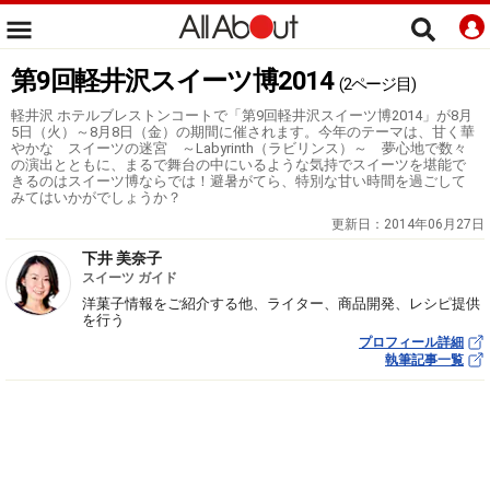
第9回軽井沢スイーツ博2014
(2ページ目)
軽井沢 ホテルブレストンコートで「第9回軽井沢スイーツ博2014」が8月
5日（火）～8月8日（金）の期間に催されます。今年のテーマは、甘く華
やかな スイーツの迷宮 ～Labyrinth（ラビリンス）～ 夢心地で数々
の演出とともに、まるで舞台の中にいるような気持でスイーツを堪能で
きるのはスイーツ博ならでは！避暑がてら、特別な甘い時間を過ごして
みてはいかがでしょうか？
更新日：
2014年06月27日
下井 美奈子
スイーツ ガイド
洋菓子情報をご紹介する他、ライター、商品開発、レシピ提供
を行う
プロフィール詳細
執筆記事一覧