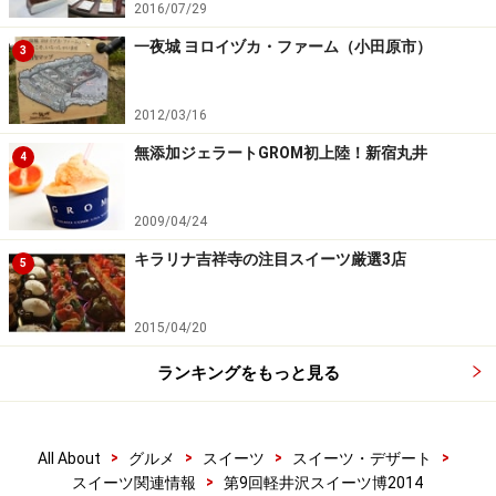
2016/07/29
一夜城 ヨロイヅカ・ファーム（小田原市）
3
2012/03/16
無添加ジェラートGROM初上陸！新宿丸井
4
2009/04/24
キラリナ吉祥寺の注目スイーツ厳選3店
5
2015/04/20
ランキングをもっと見る
>
>
>
>
All About
グルメ
スイーツ
スイーツ・デザート
>
スイーツ関連情報
第9回軽井沢スイーツ博2014