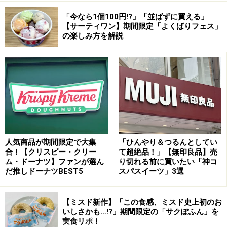
「今なら1個100円!?」「並ばずに買える」
【サーティワン】期間限定「よくばりフェス」
の楽しみ方を解説
人気商品が期間限定で大集
「ひんやり＆つるんとしてい
合！【クリスピー・クリー
て超絶品！」【無印良品】売
ム・ドーナツ】ファンが選ん
り切れる前に買いたい「神コ
だ推しドーナツBEST5
スパスイーツ」3選
【ミスド新作】「この食感、ミスド史上初のお
いしさかも…!?」期間限定の「サクぽふん」を
実食リポ！