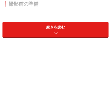
撮影前の準備
花火撮影ですが、通常の撮影と違って、なにか特別なも
のが必要ということはありません。強いていえば、「
三
続きを読む
脚
」があればいいなということくらいでしょうか。もち
ろん、どうしても必要というわけではありません。とい
うのも、スチールカメラで花火を撮影するのと違って、
多少手ブレしても、何とか映像としては楽しめますから
ね。
ただ、やはり安定したきれいな映像を楽しむには、三脚
を使ってください。それと、せっかく三脚を利用するの
なら、水準器が付いていると嬉しいですね。水準器を利
用すると、画面を水平に保って撮影でき、花火が斜め横
に打ち上がっていくという失敗映像もなくなります。
100円ショップでも水準器を販売していることがあるの