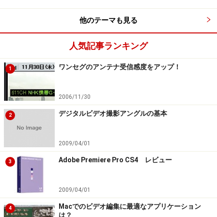
他のテーマも見る
花火撮影の設定テクニック
人気記事ランキング
ビデオカメラで花火を撮影する場合、一眼レフカメラで
ワンセグのアンテナ受信感度をアップ！
撮影するほどの高度なテクニックは必要ありません。自
1
分の持っているビデオカメラで、花火撮影に適した設定
を選択すれば大丈夫です。なお、ビデオカメラによって
2006/11/30
は、花火撮影のためのモードを搭載したものがあるの
デジタルビデオ撮影アングルの基本
2
で、その場合はそれを利用してください。
2009/04/01
ここでは、筆者愛用のビデオカメラ、キヤノンの「
iVIS
Adobe Premiere Pro CS4 レビュー
3
HF R52
」を利用して解説します。もちろん、他の機種、
他のメーカーのビデオカメラでも、同じような設定を選
2009/04/01
択すれば大丈夫です。
Macでのビデオ編集に最適なアプリケーション
4
は？