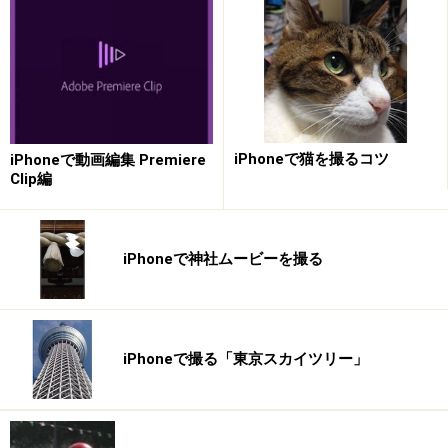
撮りやすい
ということで、とりあえず次のものを準備してくださ
い。
iPhoneで猫を撮るコツ
iPhoneで動画編集 Premiere
◎花火撮影のためのアクセサリー
Clip編
三脚
予備バッテリー
iPhoneで神社ムービーを撮る
もちろん、主パッテリーの充電
予備のSDメモリーカード
※本体に十分録画時間の余裕があれば、SDメモリーは不
iPhoneで撮る「東京スカイツリー」
要です。ただ、用心のためです。