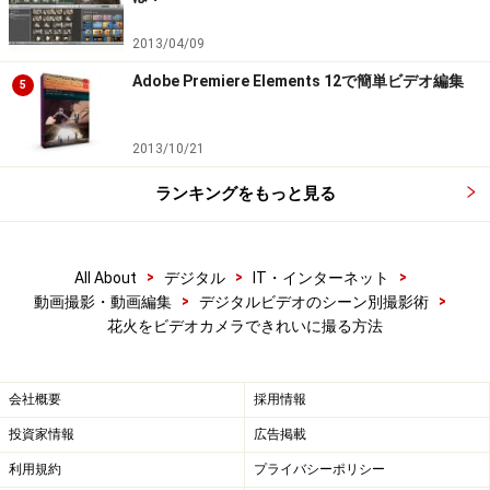
今回の設定はキヤノンの「iVIS HF R52」
2013/04/09
Adobe Premiere Elements 12で簡単ビデオ編集
5
●花火モード、夜景モードに設定する
現在のビデオカメラには、撮影シーンが選択できる機能
2013/10/21
が搭載されています。ここでは、花火撮影用のモードが
ランキングをもっと見る
あればそれを選択し、ない場合は夜景がきれいに撮れる
「夜景」モードを選択して下さい。夜景モードもない場
合は、「夕日」などでも大丈夫です。
>
>
>
All About
デジタル
IT・インターネット
花火モードがある場合は、設定はこれだけです。ただ
>
>
動画撮影・動画編集
デジタルビデオのシーン別撮影術
し、ズームの設定には注意が必要です。
花火をビデオカメラできれいに撮る方法
花火モードを選択する。画面は「HF R52」のシーンモード
会社概要
採用情報
で、「打ち上げ花火」を選択したところ
投資家情報
広告掲載
利用規約
プライバシーポリシー