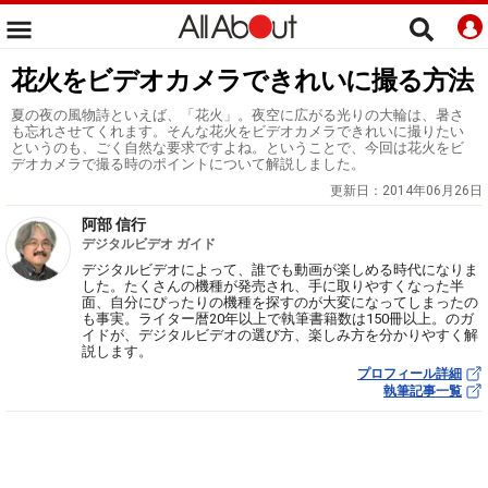
花火をビデオカメラできれいに撮る方法
夏の夜の風物詩といえば、「花火」。夜空に広がる光りの大輪は、暑さ
も忘れさせてくれます。そんな花火をビデオカメラできれいに撮りたい
というのも、ごく自然な要求ですよね。ということで、今回は花火をビ
デオカメラで撮る時のポイントについて解説しました。
更新日：
2014年06月26日
阿部 信行
デジタルビデオ ガイド
デジタルビデオによって、誰でも動画が楽しめる時代になりま
した。たくさんの機種が発売され、手に取りやすくなった半
面、自分にぴったりの機種を探すのが大変になってしまったの
も事実。ライター暦20年以上で執筆書籍数は150冊以上。のガ
イドが、デジタルビデオの選び方、楽しみ方を分かりやすく解
説します。
プロフィール詳細
執筆記事一覧