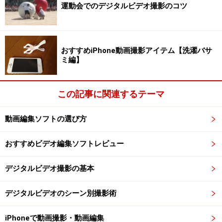
運動会でのデジタルビデオ撮影のコツ
花火情報を収集する
自宅近所で花火大会があるというのであれば、情報収集
おすすめiPhone動画撮影アイテム【洗濯バサ
など大げさなことは必要ありませんが、たとえば、今度
ミ編】
○○に旅行するけど、花火大会はあるかなぁ、とか、花火
撮影にはまって日本のあちこちの花火を撮影したいとい
この記事に関連するテーマ
う場合は、花火大会の情報収集が必須です。ネットで簡
単に入手できるので、利用して下さい。
動画編集ソフトの選び方
じゃらん「2015 花火大会」
おすすめビデオ編集ソフトレビュー
また、友人のカメラマンが花火のサイトを運営している
デジタルビデオ撮影の基本
ので、ちょっとご紹介しておきましょう。一眼レフでの
撮影テクニックなども満載です。
デジタルビデオのシーン別撮影術
日本の花火
iPhoneで動画撮影・動画編集