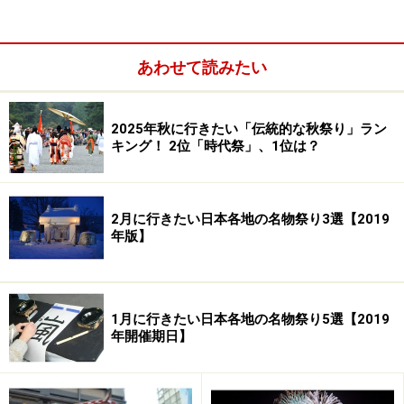
日夕方にも行われ、こちらは当番町のみならず全参加者
によって大々的になされます。（写真2枚目）
あわせて読みたい
博多祇園山笠の「お汐井取り」 祭りの安全を祈る。
2025年秋に行きたい「伝統的な秋祭り」ラン
いよいよ写真1枚目のように山を担いで街を走り抜くの
キング！ 2位「時代祭」、1位は？
は、7月10日の「流舁き（ながれがき）」から。最終日
15日未明の「追い山」まで毎日どこかで山笠が走りま
2月に行きたい日本各地の名物祭り3選【2019
す。なかでも盛り上がるのが、12日昼間の「追い山なら
年版】
し」、13日の「集団山見せ」、そしてクライマックスは
15日午前4時59分から始まる「追い山」です。
1月に行きたい日本各地の名物祭り5選【2019
「追い山ならし」、「集団山見せ」と最終日の「追い
年開催期日】
山」は巡行コースが決まっているので、現地でマップを
入手するか、山笠ナビで公開されているコースをチェッ
クしておくのがおすすめです。
地図はこちらからどう