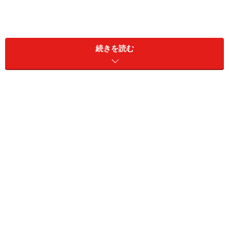
祭りの大まかなスケジュールは、以下の通りです。
続きを読む
7月1日 飾り山笠一般公開開始／お汐井取り（当番町）
9日 お汐井取り（全町）
10日 流舁き
11日 朝山／他流舁き
12日 追い山ならし
13日 集団山見せ
14日 流舁き
15日 追い山（早朝です！）
祭りは7月1日、豪華な博多人形で飾られた高さ約10mも
の「飾り山」の一般公開が始まり、街が祭りモード一色
となります。そして、当番町による「お汐井取り」が箱
崎浜で行われ、祭りの無事を祈ります。お汐井取りは9