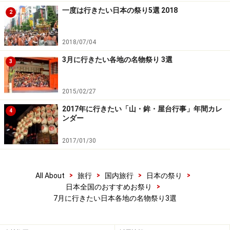
あります。
一度は行きたい日本の祭り5選 2018
2
宿は、博多郊外の観光地（太宰府など）よりも、ビジネ
2018/07/04
ス街でもある市の中心地のほうがむしろとりやすいかも
3月に行きたい各地の名物祭り 3選
3
しれません。遠方からの場合、いわゆる出張用フリープ
ラン（往復の飛行機／新幹線と宿のセット商品）の利用
2015/02/27
も検討してみるといいでしょう。
2017年に行きたい「山・鉾・屋台行事」年間カレ
4
ンダー
■博多祇園山笠
開催期日:毎年7月1日～15日(毎年同日)
2017/01/30
会場:櫛田神社と福岡市内各所
アクセス:ＪＲ鹿児島本線 博多駅または西鉄天神大牟田線
>
>
>
>
All About
旅行
国内旅行
日本の祭り
福岡駅下車
>
日本全国のおすすめお祭り
電話:092-291-2951 (櫛田神社/博多祇園山笠振興会)
7月に行きたい日本各地の名物祭り3選
※記事内容は執筆時点のものです。最新の内容をご確認くださ
い。