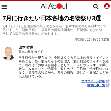
7月に行きたい日本各地の名物祭り3選
7月に行われる全国各地の祭りのなかから、おすすめの祭りを独断で3つ
選びました。開催日順に、福岡県の博多祇園山笠、石川県のあばれ祭、
そして大阪府の天神祭をご紹介します。
更新日：
2014年06月27日
山本 哲也
日本の祭り ガイド
学生時代から現在まで、全国２００カ所以上の祭り・イベント
をめぐる。祭り情報サイトの管理人、旅行雑誌のライターを経
て、現在は「お祭り評論家」として、テレビやラジオ、新聞、
雑誌、Ｗｅｂなどで活躍中。祭りの担い手目線・学者目線では
なく、参加者の視点から、祭りの情報・楽しさ・奥深さなどを
伝え続けている。
プロフィール詳細
執筆記事一覧