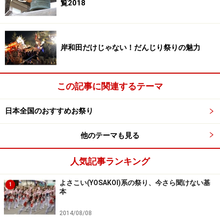
覧2018
15日の追い山を見る場合、早朝なので、場所取りなどを
考慮すると宿でゆっくり寝ているひまはないでしょう。
岸和田だけじゃない！だんじり祭りの魅力
櫛田神社周辺など、混み合う場所だと前日夜から待って
いる人もいるほどです。朝7時ころには、すべての行事
が終わっています。
この記事に関連するテーマ
櫛田神社内での桟敷席は例年6月下旬に発売されます
日本全国のおすすめお祭り
が、神社内でのみ発売され（プレイガイドやコンビニ、
インターネットでの発売はなされない）、発売開始後10
他のテーマも見る
分ほどで完売することもあり、入手はきわめて困難とい
人気記事ランキング
えます。
よさこい(YOSAKOI)系の祭り、今さら聞けない基
1
追い山／追い山ならしでは、櫛田神社以外でも、道中、
本
東長寺前、承天寺前、東町筋、大博通り、西街筋、そし
2014/08/08
て廻り止め（ゴール地点）などにも見どころスポットが