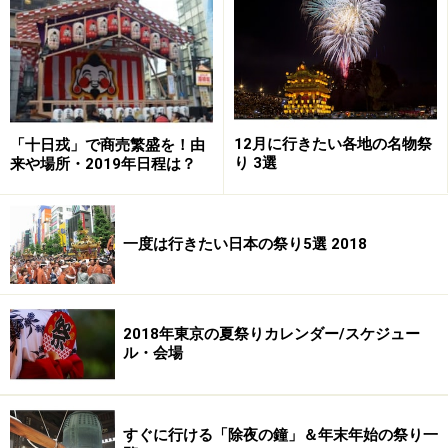
ぞ。
ちなみに江戸時代までは、飾り山の大きさのものを担い
で街を走っていましたが、今は電線などがあり、明治時
代以降は、飾り山とは別に高さ3mほどの「舁き山（かき
12月に行きたい各地の名物祭
「十日戎」で商売繁盛を！由
やま）」をつくり、担いで走っています。また、全速力
り 3選
来や場所・2019年日程は？
で走り抜く理由は、7つの流（ながれ／山笠の祭りを担
う単位）それぞれが、誇りをかけて1秒でも速く走り抜
一度は行きたい日本の祭り5選 2018
けようと競い合うためです。タイムの計測も行われま
す。
10日以降、走る舁き山には大量の「勢い水」が掛けられ
2018年東京の夏祭りカレンダー/スケジュー
ル・会場
ます。参加者がずぶ濡れになるのは当然ですが、見物人
も濡れてもいい服装で挑みたいもの。特にカメラや携帯
電話など電子機器は要注意です。レインカバーや携帯電
すぐに行ける「除夜の鐘」＆年末年始の祭り一
話用防水ケースなどの準備は怠りなく。