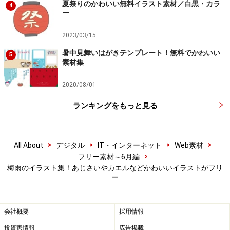
夏祭りのかわいい無料イラスト素材／白黒・カラ
4
ー
2023/03/15
暑中見舞いはがきテンプレート！無料でかわいい
【カラー】晴れの日を待ち遠しく思う子どもたちです。
5
素材集
2020/08/01
ランキングをもっと見る
【モノクロ】晴れの日を待ち遠しく思う子どもたちです。
>
>
>
>
All About
デジタル
IT・インターネット
Web素材
>
フリー素材～6月編
青や紫のあじさいの花のフリーイラスト
梅雨のイラスト集！あじさいやカエルなどかわいいイラストがフリ
ー
6月ごろから色とりどりの綺麗な花を咲かせる紫陽花
（あじさい）のイラストです。
会社概要
採用情報
投資家情報
広告掲載