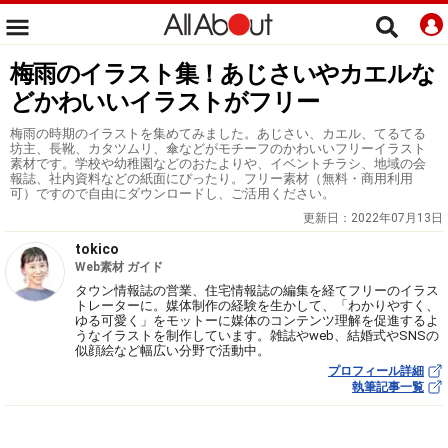
梅雨のイラスト集！あじさいやカエルな
どかわいいイラストがフリー
梅雨の時期のイラストを集めてみました。あじさい、カエル、てるてる
坊主、長靴、カタツムリ、傘などがモチーフのかわいいフリーイラスト
素材です。学校や幼稚園などのおたよりや、イベントチラシ、地域の会
報誌、社内資料などの紙面にぴったり。フリー素材（無料・商用利用
可）ですので自由にダウンロードし、ご活用ください。
更新日：
2022年07月13日
tokico
Web素材 ガイド
タウン情報誌の営業、住宅情報誌の編集を経てフリーのイラス
トレーターに。媒体制作の経験を生かして、「わかりやすく、
ゆる可愛く」をモットーに媒体のコンテンツ理解を促進するよ
うなイラストを制作しています。雑誌やweb、結婚式やSNSの
似顔絵など幅広い分野で活動中。
プロフィール詳細
執筆記事一覧