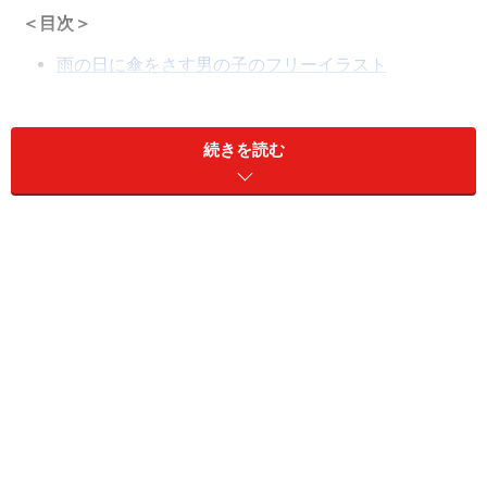
＜目次＞
雨の日に傘をさす男の子のフリーイラスト
雨の日に傘をさす女の子のフリーイラスト
カエルの帽子をつけたかわいい子どものフリーイラ
続きを読む
スト
梅雨、雨の日の子どもたちのフリーイラスト
青や紫のあじさいの花のフリーイラスト
綺麗なあじさいのフリーイラスト
かわいいカエルのフリーイラスト
かわいいカタツムリのフリーイラスト
あじさいとカタツムリのフリーイラスト