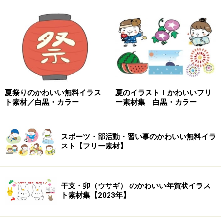
されますので、イラスト上にカーソルを合わせ右クリッ
クで「別名で画像を保存」を選択しデスクトップなど適
当な場所に保存をし利用してください。
【カラー】雨でも元気な男の子です。
夏祭りのかわいい無料イラス
夏のイラスト！かわいいフリ
ト素材／白黒・カラー
ー素材集 白黒・カラー
【モノクロ】雨でも元気な男の子です。
スポーツ・部活動・習い事のかわいい無料イラ
スト【フリー素材】
雨の日に傘をさす女の子のフリーイラスト
干支・卯（ウサギ） のかわいい年賀状イラス
ト素材集【2023年】