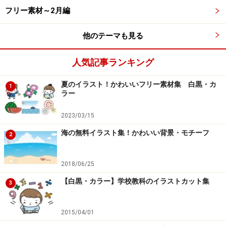
フリー素材～2月編
【モノクロ】かえるの帽子をつけて元気に合唱する子どもた
ちです。
他のテーマも見る
人気記事ランキング
夏のイラスト！かわいいフリー素材集 白黒・カ
1
ラー
2023/03/15
海の無料イラスト集！かわいい背景・モチーフ
2
2018/06/25
【白黒・カラー】学校教科のイラストカット集
3
梅雨、雨の日の子どもたちのフリーイラス
2015/04/01
ト