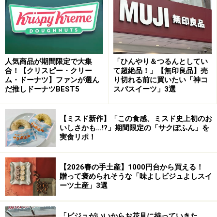
と）」「Vintage decor and warm inviting atmosphere(懐
かしい気持ちや安心感を提供する内装の雰囲気、色使
い、ヴィンテージ装飾)」にすることを守っています。
現在マグノリアベーカリー
人気商品が期間限定で大集
「ひんやり＆つるんとしてい
合！【クリスピー・クリー
て超絶品！」【無印良品】売
（
www.magnoliabakery.com/
）はニューヨークに5店舗、
ム・ドーナツ】ファンが選ん
り切れる前に買いたい「神コ
2010年7月にはロサンゼルス、2011年にシカゴ、さらに
だ推しドーナツBEST5
スパスイーツ」3選
は世界中に配送可能な
オンラインストア
も運営。2013年
に1月にはDoha（ドーハ）。すでにレバノン、ドバイな
【ミスド新作】「この食感、ミスド史上初のお
ど世界中にフランチャイズ店舗をオープン。
いしさかも…!?」期間限定の「サクぽふん」を
実食リポ！
アジア初の出店となる「マグノリアベーカリー表参道」
に続き、今後はアジア各国に展開予定。
【2026春の手土産】1000円台から買える！
贈って褒められそうな「味よしビジュよしスイ
ーツ土産」3選
「あの小さなお店がこんなにも世界中に！」と驚きで
す。
「ビジュがいいからお花見に持っていきた