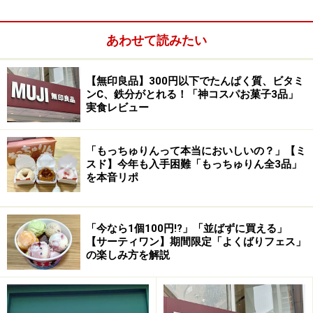
あわせて読みたい
【無印良品】300円以下でたんぱく質、ビタミ
ンC、鉄分がとれる！「神コスパお菓子3品」
実食レビュー
「もっちゅりんって本当においしいの？」【ミ
スド】今年も入手困難「もっちゅりん全3品」
を本音リポ
Steaven Abrams(スティーブン・アブラムス)氏
「今なら1個100円!?」「並ばずに買える」
2007年、ニューヨーク出身のレストラン経営者
【サーティワン】期間限定「よくばりフェス」
の楽しみ方を解説
Steaven Abrams(スティーブン・アブラムス)とTyra
Abrams（タイラ・アブラムス）が後継者になり、前オー
ナーの理念「Baker Fresh（常に焼きたてをお届けするこ