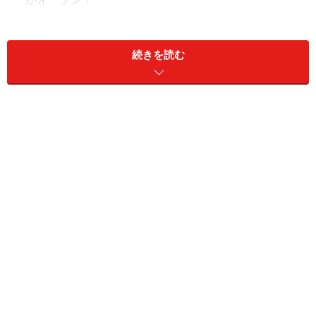
NY発カップケーキブームを巻き起こした、あのお店で
続きを読む
す。オープンの噂が噂を呼び、待ち焦がれていた方も多
いのではないでしょうか？
1996年7月に創立者であるAllysa Torey（アリッサ・トリ
イ）とJennifer Appel（ジェニファー・アップル）がＮＹ
のBleecker Streetに素朴な雰囲気のお店をＯＰＥＮした
ことがスタート。オープン当初はパン等も焼き、マグノ
リアベーカリーの代名詞になったカップケーキが登場し
たのはその年の秋のこと。