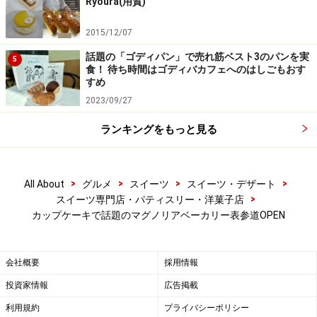
Ryoura(用賀)
「繊細なフランス菓子が並ぶ高級感溢れるPayard Bistro
を抜いて一位とは、どんなお店なのだろう？」と興味本
2015/12/07
位でお店に行ったところ、とても素朴な雰囲気。
話題の「ゴディパン」で売れ筋ベスト3のパンを実
5
食！ 待ち時間はゴディバカフェへのはしごもおす
すめ
2023/09/27
ＮＹ Bleecker Streetの店内（2003年）
ランキングをもっと見る
>
>
>
>
All About
グルメ
スイーツ
スイーツ・デザート
>
スイーツ専門店・パティスリー・洋菓子店
小さなキッチンで作られる手作りのケーキたち
カップケーキで話題のマグノリアベーカリー表参道OPEN
店内では、売り場横にある小さなキッチンスペースでカ
ップケーキをつくっていました。
会社概要
採用情報
投資家情報
広告掲載
トラディショナルなアメリカンケーキが可愛らしく配さ
利用規約
プライバシーポリシー
れ「アメリカにきたからには、やはりアメリカンスイー