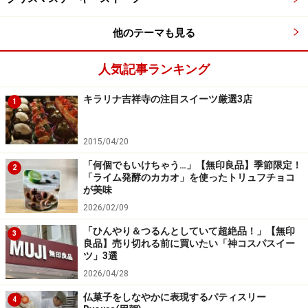
頃のマグノリアベーカリー
他のテーマも見る
人気記事ランキング
『ZAGAT SURVEY（New York City）』で2003年Dessert部
門 1位
キラリナ吉祥寺の注目スイーツ厳選3店
1
かくいう私も、SATCシーズン6放送中の2003年にＮＹの
マグノリアベーカリーに行ってカップケーキを頬張った
2015/04/20
一人。Bleecker Streetにまだ一店舗しかない頃は、こじ
「何個でもいけちゃう…」【無印良品】季節限定！
2
「ライム発酵のカカオ」を使ったトリュフチョコ
んまりとしたお店でした。
が美味
2026/02/09
アメリカで定番のグルメガイド『ZAGAT SURVEY（New
「ひんやり＆つるんとしていて超絶品！」【無印
3
York City）』で2003年Dessert部門で「Payard Bistro」
良品】売り切れる前に買いたい「神コスパスイー
ツ」3選
を抜いて堂々の1位にマグノリアベーカリーがランクイ
2026/04/28
ン。
仏菓子をしなやかに表現するパティスリー
4