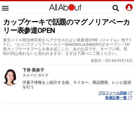
カップケーキで話題のマグノリアベーカ
リー表参道OPEN
東京メトロ明治神宮前からアクセスのよい表参道GYRE（ジャイル）地下1
Ｆに、ついにマグノリアベーカリー(MAGNOLIA BAKERY)がオープン！NY
発カップケーキブームを巻き起こした、あのお店です。オープン時、長
蛇の列は免れないと思われますが、まずは下調べにご覧ください。
更新日：
2014年09月16日
下井 美奈子
スイーツ ガイド
洋菓子情報をご紹介する他、ライター、商品開発、レシピ提供
を行う
プロフィール詳細
執筆記事一覧