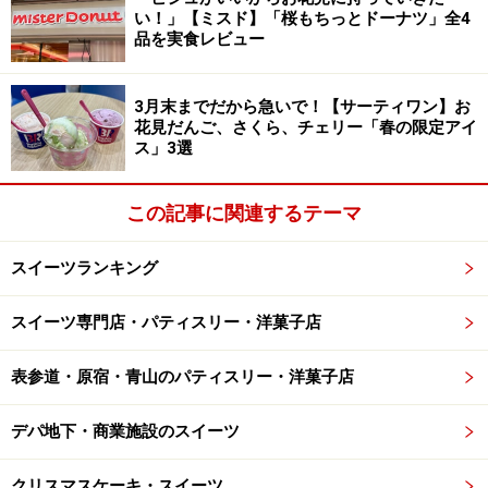
い！」【ミスド】「桜もちっとドーナツ」全4
品を実食レビュー
一躍有名にしたのは、あの海外ドラマ
3月末までだから急いで！【サーティワン】お
マグノリアベーカリーを世界中に有名にしたのはSATCと
花見だんご、さくら、チェリー「春の限定アイ
言われています。
ス」3選
NY在住の30代独身女性4人を中心にNYのライフスタイル
この記事に関連するテーマ
をコミカルに描いたドラマ『
SEX AND THE CITY
通称
SATC）』の主人公キャリーとその友人のミランダがベン
スイーツランキング
チに座っておしゃべりしながらこのカップケーキを頬張
スイーツ専門店・パティスリー・洋菓子店
るシーン。放送当時、SATCファンがマグノリアベーカリ
ーでカップケーキを食べるのが流行したとか。
表参道・原宿・青山のパティスリー・洋菓子店
デパ地下・商業施設のスイーツ
2003年当時ＮＹ Bleecker Streetに、まだ一店しかなかった
クリスマスケーキ・スイーツ