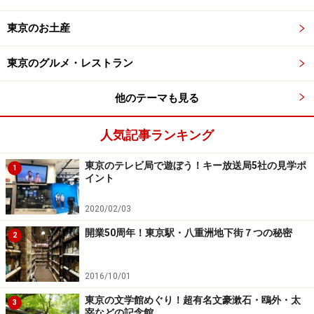
東京のお土産
※記事内容は執筆時点のものです。最新の内容をご確認くださ
い。
東京のグルメ・レストラン
次のページへ
1
/
3
他のテーマも見る
人気記事ランキング
東京のテレビ局で遊ぼう！キー放送局5社の見学ポ
1
イント
2020/02/03
開業50周年！東京駅・八重洲地下街７つの秘密
2
2016/10/01
東京の文学館めぐり！超有名文豪漱石・鴎外・太
3
宰などの記念館