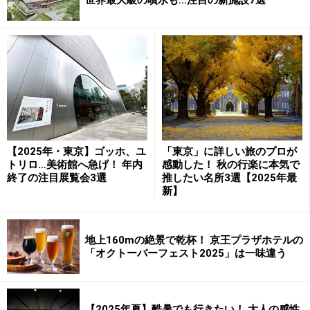
持たれ、ホテルに宿泊している外国人の利用も多いそう
です。
ヘルシーな野菜の盛り合わせ『ベジタブル・クルディテ』と
ビール
生ビール、スパークリングワイン、赤・白ワイン、カク
テル、ソフトドリンクなど全10種類のドリンクが1.5時間
【2025年・東京】ゴッホ、ユ
「東京」に詳しい旅のプロが
飲み放題。ヘルシーな野菜の盛り合わせやフレンチフラ
トリロ…美術館へ急げ！ 年内
感動した！ 秋の行楽に本気で
イなども別途1メニュー500円からオーダーできます。
終了の注目展覧会3選
推したい名所3選【2025年最
新】
そして沈みゆく太陽と、夜に切り替わる瞬間の美しい空
を堪能できる西側には、バーカウンターのようなハイデ
地上160mの絶景で乾杯！ 京王プラザホテルの
「オクトーバーフェスト2025」は一味違う
スク・ハイチェアのお一人様ビアガーデンコーナーが出
現。他のテーブルには背を向けて座る席なので一人でも
周りを気にせずゆったりでき、また隣り合った席で新た
【2025年夏】酷暑でも行きたい！ 大人の感性