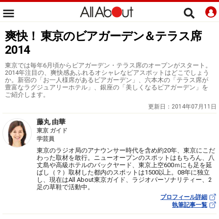
爽快！ 東京のビアガーデン＆テラス席
2014
東京では毎年6月頃からビアガーデン・テラス席のオープンがスタート。
2014年注目の、爽快感あふれるオシャレなビアスポットはどこでしょう
か。新宿の「お一人様席があるビアガーデン」、六本木の「テラス席が
豊富なラグジュアリーホテル」、銀座の「美しくなるビアガーデン」を
ご紹介します。
更新日：
2014年07月11日
藤丸 由華
東京 ガイド
学芸員
東京のラジオ局のアナウンサー時代を含め約20年、東京にこだ
わった取材を敢行。ニューオープンのスポットはもちろん、八
丈島や高級ホテルのバックヤード、東京上空600ｍにも足を延
ばし（？）取材した都内のスポットは1500以上。08年に独立
し、現在はAll About東京ガイド、ラジオパーソナリティー、2
足の草鞋で活動中。
プロフィール詳細
執筆記事一覧