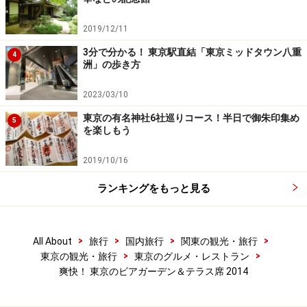
2019/12/11
3分で分かる！ 東京駅直結「東京ミッドタウン八重
4
洲」の歩き方
2023/03/10
東京の有名神社6社巡りコース！半日で御朱印集め
5
を楽しもう
2019/10/16
ランキングをもっと見る
>
>
>
>
All About
旅行
国内旅行
関東の観光・旅行
>
>
東京の観光・旅行
東京のグルメ・レストラン
爽快！ 東京のビアガーデン＆テラス席 2014