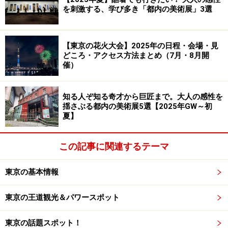
な出会いを楽しむのもいいでしょう。
を刺激する、学び多き「都内の美術展」3選
＜DATA＞
■
ヒルトン東京 『天空のビアガーデン』
【東京の花火大会】2025年の日程・会場・見
どころ・アクセス方法まとめ（7月・8月開
住所：東京都新宿区西新宿6-6-2 7階プライベートラウ
催）
ンジ外
TEL：03-3344-5111（レストラン予約）
知る人ぞ知る奇才から巨匠まで。大人の感性を
アクセス：JR『新宿』駅より徒歩10分
揺さぶる都内の美術展5選【2025年GW～初
東京メトロ丸ノ内線『西新宿』駅より徒歩2分
夏】
期間：6月1日（日）～9月30日（火）
時間：17:30～22:00（1.5時間制）
この記事に関連するテーマ
料金：3300円（税・サービス料込）
※雨天の場合中止
東京の基本情報
東京の王道観光＆パワースポット
＞
次のページ
では、テラス席が大充実！ 『グランド ハイ
アット 東京』へご案内！
東京の話題スポット！