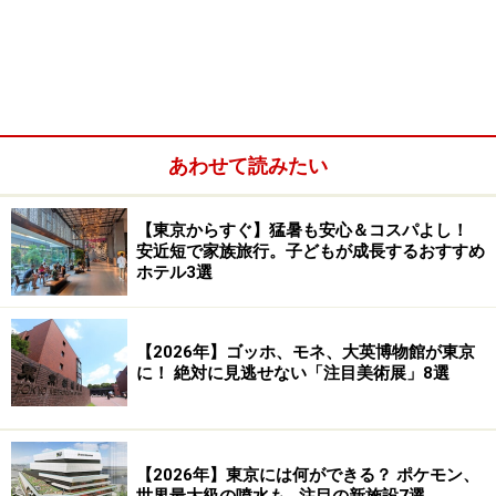
大人数で訪れてもよし、一人でゆったりも過ごせる『天空の
あわせて読みたい
ビアガーデン』
普段は一般立ち入り禁止の7階のテラスが、夏の間180席
【東京からすぐ】猛暑も安心＆コスパよし！
安近短で家族旅行。子どもが成長するおすすめ
のビアガーデンに変身するヒルトン東京の『天空のビア
ホテル3選
ガーデン』。今年は一人でもビアガーデンを楽しみたい
という声に応え、「お一人様ビアガーデンコーナー」が
新設されます。
【2026年】ゴッホ、モネ、大英博物館が東京
に！ 絶対に見逃せない「注目美術展」8選
高層ビルが目の前にそびえ立ち、夜景が迫ってくるよう
なダイナミックな風景を楽しめる天空のビアガーデン。
客室からも見えるので「あのスペースは何？」と興味を
【2026年】東京には何ができる？ ポケモン、
世界最大級の噴水も…注目の新施設7選