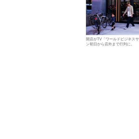
開店がTV「ワールドビジネス
ン初日から店外まで行列に。