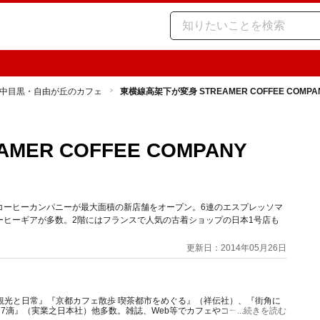
中目黒・自由が丘のカフェ
東横線高架下が変身 STREAMER COFFEE COMPANY
ER COFFEE COMPANY
コーヒーカンパニーが最大面積の新店舗をオープン。6連のエスプレッソマ
ーヒーギアが多数。2階にはフランスで人気の古着ショップの日本1号店も
更新日：2014年05月26日
観光と日常』『京都カフェ散歩 喫茶都市をめぐる』（祥伝社）、『街角に
77滴』（実業之日本社）他多数。雑誌、Web等でカフェやコーヒー特集の
...続きを読む