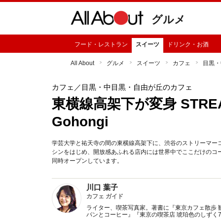
グルメ
フード・レストラン
スイーツ
ドリンク・お酒
All About
グルメ
スイーツ
カフェ
目黒・
カフェ
／目黒・中目黒・自由が丘のカフェ
東横線高架下が変身 STREAM
Gohongi
学芸大学と祐天寺の間の東横線高架下に、渋谷のストリーマー
シンをはじめ、開放感あふれる店内には世界中でここだけのコ
同時オープンしています。
川口 葉子
カフェ ガイド
ライター、喫茶写真家。著書に『東京カフェ散歩 
パンとコーヒー』『東京の喫茶店 琥珀色のしずく