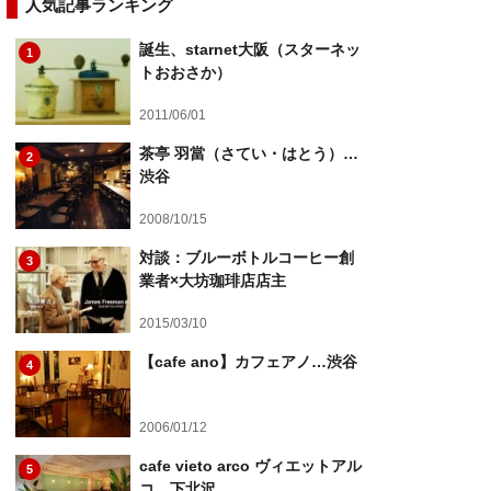
人気記事ランキング
誕生、starnet大阪（スターネッ
1
トおおさか）
2011/06/01
茶亭 羽當（さてい・はとう）…
2
渋谷
2008/10/15
対談：ブルーボトルコーヒー創
3
業者×大坊珈琲店店主
2015/03/10
【cafe ano】カフェアノ…渋谷
4
2006/01/12
cafe vieto arco ヴィエットアル
5
コ…下北沢