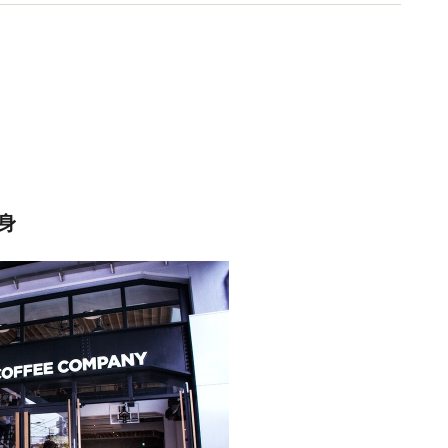
ニア』主宰。
身