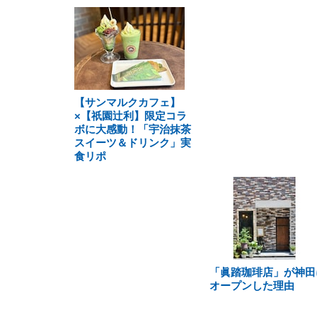
【サンマルクカフェ】
×【祇園辻利】限定コラ
ボに大感動！「宇治抹茶
スイーツ＆ドリンク」実
食リポ
「眞踏珈琲店」が神田
オープンした理由