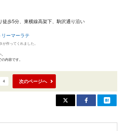
り徒歩5分、東横線高架下、駒沢通り沿い
タが作ってくれました。
い。
での内容です。
次のページへ
4