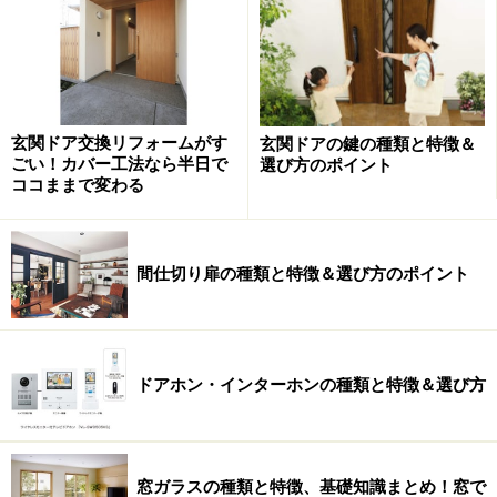
玄関ドア交換リフォームがす
玄関ドアの鍵の種類と特徴＆
ごい！カバー工法なら半日で
選び方のポイント
ココままで変わる
間仕切り扉の種類と特徴＆選び方のポイント
家族で使用する「ファミリークロゼット」
という考え方も
ウォークインクロゼットは、「ファミリークロゼット」
ドアホン・インターホンの種類と特徴＆選び方
といった名称で、寝室や子供室、もしくはリビング近く
に家族全員の衣類を収納する広めの空間を設けるケース
もみられます。夫婦や子供の衣類をそれぞれのクロゼッ
窓ガラスの種類と特徴、基礎知識まとめ！窓で
トに収納するのではなく、すべてまとめた収納スペース