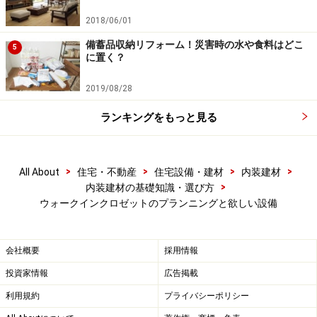
ト向けの商品は、チェストや引き出しユニット、パイプ
2018/06/01
やハンガーなど、細かなパーツがラインナップされてい
備蓄品収納リフォーム！災害時の水や食料はどこ
るものが多く、収納するものに合わせて、出し入れしや
5
に置く？
すい工夫を施した商品が揃っています。取り入れる際に
は、出来る限り、ショールームなどで実際の空間に組み
2019/08/28
立てられたものを確認し、使い勝手や掃除のしやすさな
ランキングをもっと見る
どの確認を。モデルハウスやモデルルームなどのプラン
も参考にするといいでしょう。
>
>
>
>
All About
住宅・不動産
住宅設備・建材
内装建材
>
内装建材の基礎知識・選び方
設置する場所に適したと扉形状、デザイン
ウォークインクロゼットのプランニングと欲しい設備
を選ぶ
会社概要
採用情報
ウォークインクロゼットは、物を持って出入りする空
間。間取りプランに合わせた出入口のプラン、間口サイ
投資家情報
広告掲載
ズなどを検討することも大切でしょう。もちろん、出入
利用規約
プライバシーポリシー
口扉のスタイルも重要です。収納スペースの扉として