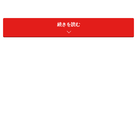
続きを読む
ただし、収納する物や量、収納の仕方に適したラックや
棚などを設けないと、有効活用できない場合もあります
し、暮らし方に適した場所に配さないと、使い勝手が悪
いことも。また、空間に入ることができ、作業するスペ
ースを確保しなければならないので、プランニングによ
っては壁面収納よりも収納量が減るケースもあります。