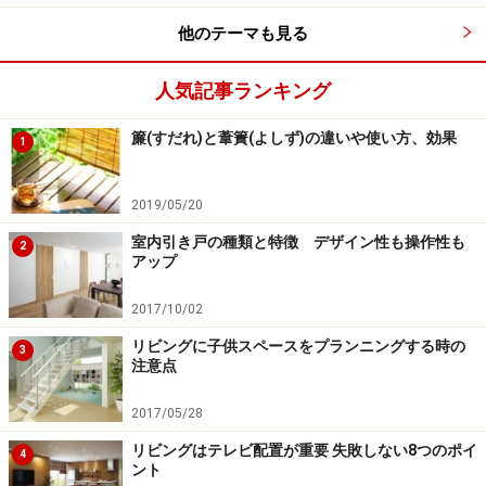
他のテーマも見る
人気記事ランキング
アルミフレームと棚板を組み合わせてつくる収納。フレーム
簾(すだれ)と葦簀(よしず)の違いや使い方、効果
は高さ、棚板・パイプ類は幅を自由なサイズにカットできる
1
ので、さまざまな間口、高さのプランに対応可能。 [システ
ム収納 フレームタイプ]
LIXIL
2019/05/20
空間内部のつくり方の基本は、収納する物が確認しやす
室内引き戸の種類と特徴 デザイン性も操作性も
2
く、出し入れしやすいスタイルとすること。造作工事で
アップ
も、棚やハンガーパイプなどをプランニングすることは
2017/10/02
できますが、ホームセンターや家具ショップなどでも、
さまざまな収納パーツやアイテムが揃っているので取り
リビングに子供スペースをプランニングする時の
3
注意点
入れても。手持ちのタンスやチェストを利用し、組み合
わせてもいいでしょう。
2017/05/28
リビングはテレビ配置が重要 失敗しない8つのポイ
4
建材メーカーから提案されているウォークインクロゼッ
ント