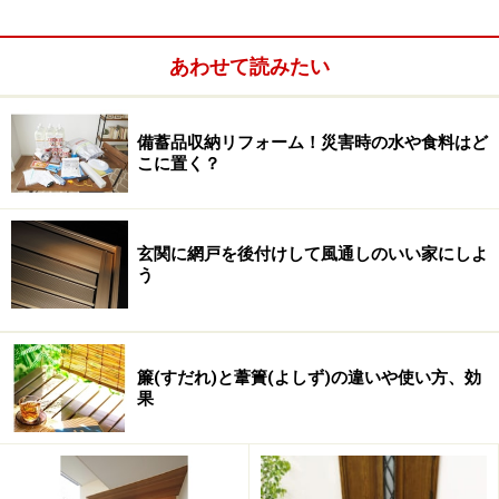
どんな収納プランにも言えることですが、検討する際
は、家族構成やライフスタイルにあった配置、収納する
あわせて読みたい
物に適した内部空間のつくりとすることが重要です。
ウォークインクロゼットは、寝室や子供室などのプライ
備蓄品収納リフォーム！災害時の水や食料はど
こに置く？
ベート空間内に設けたり、隣接させたプランが多くみら
れます。寝室で着替えたり、洗濯物を畳みしまうことな
どを考えると、動線的にも使い勝手がいいでしょう。最
玄関に網戸を後付けして風通しのいい家にしよ
近では、寝室と洗面脱衣室の間に設け、通り抜けられる
う
ような（ウォークスルー）プランも。身だしなみや洗濯
などの作業を行う洗面脱衣室からも、短い動線で行き来
できることがメリットです。
簾(すだれ)と葦簀(よしず)の違いや使い方、効
果