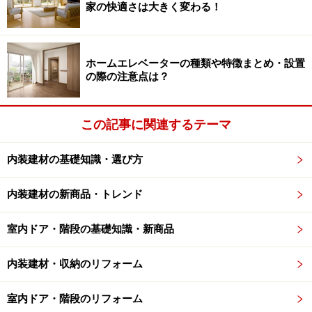
家の快適さは大きく変わる！
を確保するという考え方です。ライフスタイルや間取り
によって、使い勝手は異なりますが、幼いお子さんがい
るご家庭などでは、使い勝手がいいでしょう。
ホームエレベーターの種類や特徴まとめ・設置
の際の注意点は？
また、玄関近くにプランニングするケースもみられま
す。衣類だけでなく、外出する際に必要なさまざまなア
この記事に関連するテーマ
イテムの収納スペースを兼ねたスタイルで、スペースに
ゆとりがあれば、シューズインクロゼット（シュークロ
内装建材の基礎知識・選び方
ーク）の役割を持たせてもいいでしょう。
内装建材の新商品・トレンド
室内ドア・階段の基礎知識・新商品
収納物が分かりやすく、出し入れしやすい
ことが基本
内装建材・収納のリフォーム
室内ドア・階段のリフォーム