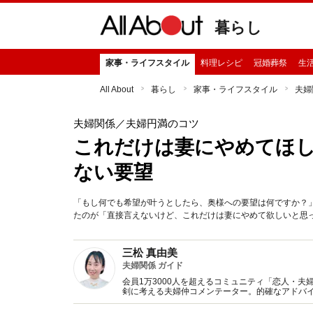
暮らし
家事・ライフスタイル
料理レシピ
冠婚葬祭
生
All About
暮らし
家事・ライフスタイル
夫婦
夫婦関係
／夫婦円満のコツ
これだけは妻にやめてほしい
ない要望
「もし何でも希望が叶うとしたら、奥様への要望は何ですか？」
たのが「直接言えないけど、これだけは妻にやめて欲しいと思っ
三松 真由美
夫婦関係 ガイド
会員1万3000人を超えるコミュニティ「恋人・
剣に考える夫婦仲コメンテーター。的確なアドバ
み保健室』サービス開始。