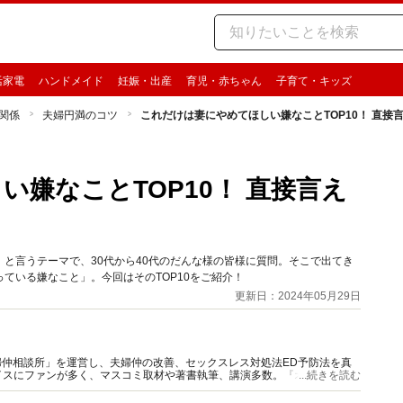
活家電
ハンドメイド
妊娠・出産
育児・赤ちゃん
子育て・キッズ
関係
夫婦円満のコツ
これだけは妻にやめてほしい嫌なことTOP10！ 直接
嫌なことTOP10！ 直接言え
と言うテーマで、30代から40代のだんな様の皆様に質問。そこで出てき
ている嫌なこと」。今回はそのTOP10をご紹介！
更新日：2024年05月29日
夫婦仲相談所」を運営し、夫婦仲の改善、セックスレス対処法ED予防法を真
イスにファンが多く、マスコミ取材や著書執筆、講演多数。『オトナのお悩
...続きを読む