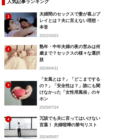
人気記事ランキング
夫婦間のセックスで妻が喜ぶプ
1
レイとは？夫に言えない理想・
本音
2022/10/22
熟年・中年夫婦の夜の営みは何
2
歳まで？セックスの様々な選択
肢
2024/04/11
「女風とは？」「どこまでする
3
の？」「安全性は？」誰にも聞
けなかった「女性用風俗」のキ
ホン
2025/07/24
冗談でも夫に言ってはいけない
4
言葉！ 夫婦喧嘩の禁句リスト
2024/05/07