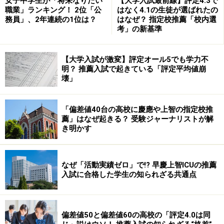
女子中学生が「将来なりたい
【大学入試最前線】評定4.3で
職業」ランキング！ 2位「公
はなく4.1の生徒が選ばれたの
務員」、2年連続の1位は？
はなぜ？ 指定校推薦「校内選
考」の新基準
【大学入試が激変】評定オール5でも学力不
明？ 推薦入試で起きている「評定平均値崩
壊」
「偏差値40台の高校に慶應や上智の指定校推
薦」はなぜ起きる？ 受験ジャーナリストが解
き明かす
なぜ「活動実績ゼロ」で!? 早慶上智ICUの推薦
入試に合格した学生の知られざる共通点
偏差値50と偏差値60の高校の「評定4.0は同