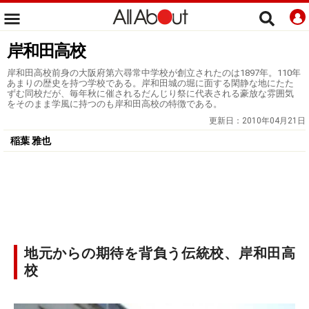
岸和田高校
岸和田高校前身の大阪府第六尋常中学校が創立されたのは1897年。110年
あまりの歴史を持つ学校である。岸和田城の堀に面する閑静な地にたた
ずむ同校だが、毎年秋に催されるだんじり祭に代表される豪放な雰囲気
をそのまま学風に持つのも岸和田高校の特徴である。
更新日：
2010年04月21日
稲葉 雅也
地元からの期待を背負う伝統校、岸和田高
校