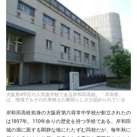
大阪第4学区の人気進学校である岸和田高校。「岸高祭」
は、地域でもその出来映えの素晴らしさが認められている
岸和田高校前身の大阪府第六尋常中学校が創立されたの
は1897年。110年余りの歴史を持つ学校である。岸和田
城の堀に面する閑静な地にたたずむ同校だが、毎年秋に