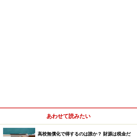
は、生徒の自主学習を教員と卒業生が支援する「千亀利
セミナー」と称する質問対応の時間も設置しているな
ど、全校生徒に対して進路状況応じた学力向上の場を十
分に与えている。
※記事内容は執筆時点のものです。最新の内容をご確認くださ
い。
次のページへ
1
/
2
あわせて読みたい
高校無償化で得するのは誰か？ 財源は税金だ