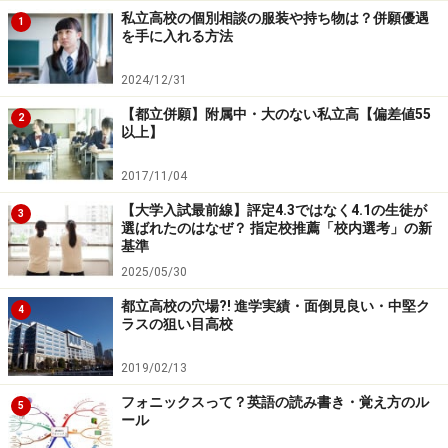
私立高校の個別相談の服装や持ち物は？併願優遇
1
を手に入れる方法
2024/12/31
【都立併願】附属中・大のない私立高【偏差値55
2
以上】
2017/11/04
【大学入試最前線】評定4.3ではなく4.1の生徒が
3
選ばれたのはなぜ？ 指定校推薦「校内選考」の新
基準
2025/05/30
都立高校の穴場?! 進学実績・面倒見良い・中堅ク
4
ラスの狙い目高校
2019/02/13
フォニックスって？英語の読み書き・覚え方のル
5
ール