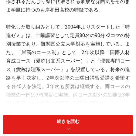
催されるだんじり祭に代表される豪放な雰囲気をそのま
ま学風に持つのも岸和田高校の特徴である。
特化した取り組みとして、2004年よりスタートした「特
進ゼミ」は、土曜講習として定員80名の90分×2コマの特
別授業であり、難関国公立大学対応を実施している。ま
た、「岸高のコース制」として、2年次以降「国際人材
育成コース（愛称は文系スーパー）」と「理数専門コー
ス（愛称は理系スーパー）」を設置している。将来の進
路を早く決定し、2年次以降の土曜日講習受講を希望す
る各40人を決定。3年次も所属は継続する。両コースの
授業の一部は7時間目に実施。両コース以外の生徒は3年
次に希望により文系・文理系・理系を選択する。
その他、放課後の進学希望者向け講習や補習、長期休暇
続きを読む
中の「夏期・冬期集中講座」を実施。また、土曜日に