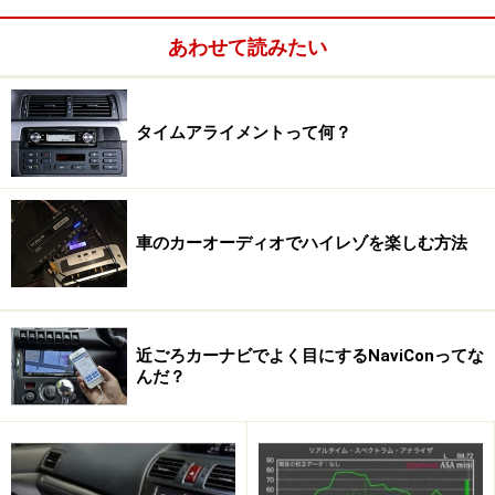
あわせて読みたい
タイムアライメントって何？
車のカーオーディオでハイレゾを楽しむ方法
交通取締通知はオービスの取締の場所がわかる
早耳ドライブProは、ねずみ撮りや検問、交通事故とい
った情報を、ユーザー間で共有できるアプリ。オービス
近ごろカーナビでよく目にするNaviConってな
やNシステムの場所も、地図上で確認できる。音声や警
んだ？
告音による注意喚起もあり。メールで情報を受け取るこ
とも可能だ。iPhone用の早耳ドライブProは、開発中の
新早耳ドライブがリリースされるまで無料（通常350
円）となっているが、2012年10月以来、更新が止まって