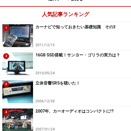
井のリパークといった会社がそれぞれ個別にリリースし
ている。
タイムズ駐車場検索
も
三井のリパーク駐車場検
人気記事ランキング
索
も、ともに無料で、iPhone用/Android用の両方あり。
カーナビで知っておきたい基礎知識 その3
1
両方とも、満空情報がリアルタイムでわかるのは便利だ
し、ルートの探索もできる。また三井のリパーク駐車場
2011/12/15
検索は、駐車したリパークを駐車中としてメモしてお
き、駐車時間を確認したり、出かけた先から駐車場へ戻
16GB SSD搭載！サンヨー・ゴリラの実力は？
2
るのをサポートしたりもできる。
2010/05/24
他にもトイレを検索できるアプリ、コンビニを検索でき
立体音響SRSを聴いた！
3
るアプリなど、検索項目を絞ったアプリは多々あり、素
早く目的の施設を探すのに役立つ。用途に応じて、必要
2006/12/28
なものを探してダウンロードしておくといい。
2007年、カーオーディオはコンパクトに!?
4
※記事内容は執筆時点のものです。最新の内容をご確認くださ
い。
2007/01/24