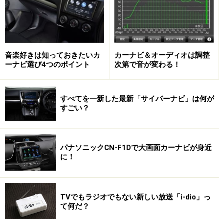
いる（交通情報は常に更新されている）ので、無料で使
いたいなら今のうちだ。なおiPad用は早耳ドライブHD、
Android用は早耳ドライブ 2.3.3-オービス・検問・取り締
まり情報共有という名前で、無料で提供されている。
音楽好きは知っておきたいカ
カーナビ＆オーディオは調整
ーナビ選び4つのポイント
次第で音が変わる！
すべてを一新した最新「サイバーナビ」は何が
すごい？
パナソニックCN-F1Dで大画面カーナビが身近
に！
TVでもラジオでもない新しい放送「i-dio」っ
て何だ？