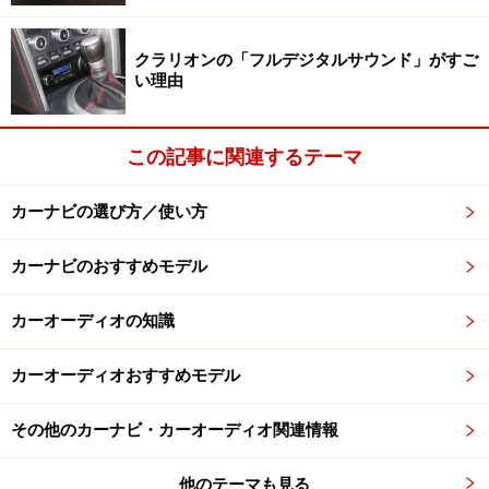
駐車場検索アプリもドライバーは必携
クラリオンの「フルデジタルサウンド」がすご
駐車場を探すなら
駐車場・検索
（100円）というアプリ
い理由
がある。情報のメンテナンスが完璧ではないようで、家
の近所のもう無くなっている駐車場が載っていたりもす
この記事に関連するテーマ
るが、料金や台数等の情報もわかるし、リストで距離
順、料金順、最大料金順に並べ替えできたりもする。立
カーナビの選び方／使い方
ち上げるだけで現在地周辺の駐車場が地図上にアイコン
表示されるから、ナビアプリで検索するよりも素早く、
カーナビのおすすめモデル
現在地と駐車場の位置関係を把握可能。素早く、近所の
駐車場を見つけたい時に役立つ。
カーオーディオの知識
カーオーディオおすすめモデル
三井のリパーク駐車場検索
その他のカーナビ・カーオーディオ関連情報
コインパーキングを検索できるアプリは、タイムズや三
他のテーマも見る