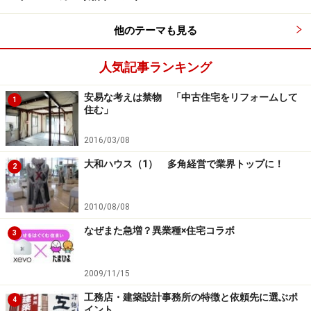
他のテーマも見る
太陽光発電システムを後付けで設置する場合、新築時に設置
人気記事ランキング
する場合より費用がかさむほか、屋根を含む外観を損なうこ
とも多いため注意が必要だ（クリックすると拡大します）
安易な考えは禁物 「中古住宅をリフォームして
1
住む」
しかし、後付けだと設置費用がかなりかさんだといいま
す。一般的に後付けの場合、建物の美観も損ないがちに
2016/03/08
なりますから、太陽光発電システムはできれば新築時に
大和ハウス（1） 多角経営で業界トップに！
2
取り付けておいた方が無難といえそうです。次に、賃貸
併用住宅について考えてみましょう。
2010/08/08
賃貸併用住宅とは、オーナー（施主）の居住スペースと
なぜまた急増？異業種×住宅コラボ
3
賃貸スペースが同じ建物内にある建物のことをいいま
す。敷地を有効活用することができるのが最大の魅力。
2009/11/15
賃貸スペースから発生する家賃収入で、住宅取得の費用
工務店・建築設計事務所の特徴と依頼先に選ぶポ
4
負担を軽減することができるのも特徴です。
イント