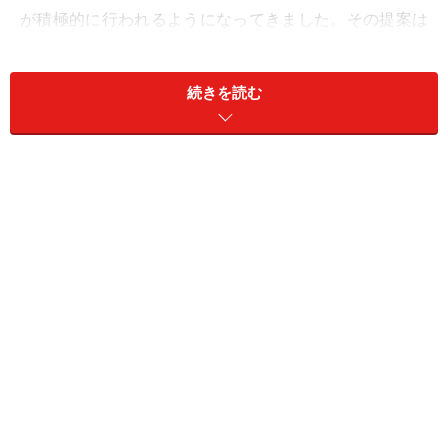
が積極的に行われるようになってきました。その提案は
大きく次の3つがあるように思います。
続きを読む
(1)大容量太陽光発電システムの搭載
(2)賃貸・店舗併用住宅の建設
(3)二世帯居住
以下に、そのメリット・デメリットをみていきましょ
う。