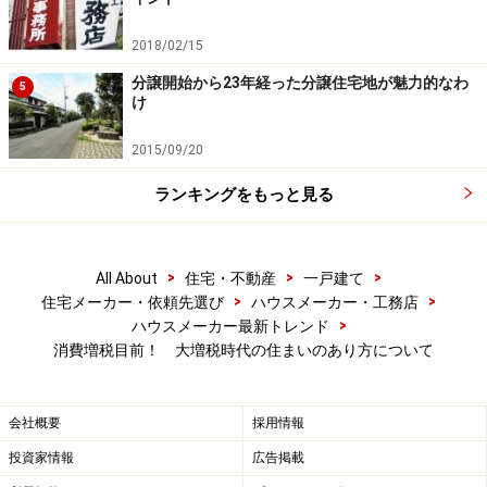
2018/02/15
相続税対策にもなります。賃貸住宅経営は昔から相続税
分譲開始から23年経った分譲住宅地が魅力的なわ
対策の有力な手法でしたが、賃貸併用住宅もそれと同じ
5
け
考え方で成り立っています。ではなぜ相続税対策になる
のでしょうか。それは賃貸住宅経営をすることで税制上
2015/09/20
の特典が発生するためです。
ランキングをもっと見る
具体的には、土地の相続税評価額を下げ相続税を減額で
きるからです。また、賃貸住宅を建設した際の借入金が
>
>
>
All About
住宅・不動産
一戸建て
「負債」とされ、相続する財産から控除されるなどとい
>
>
住宅メーカー・依頼先選び
ハウスメーカー・工務店
>
ハウスメーカー最新トレンド
う特典もあります。このようなことから、賃貸住宅、賃
消費増税目前！ 大増税時代の住まいのあり方について
貸併用住宅は相続税対策として有力とされるのです。
次のページで賃貸併用住宅についてさらに深掘りし、さ
会社概要
採用情報
らに話を進めていきたいと思います。
投資家情報
広告掲載