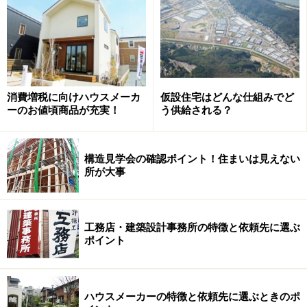
来年10月の消費税率10％へのアップ、相続税の改正など、こ
れからは私たちの暮らしの中で税負担がより重くのしかかり
そう。住まいの中で何か対策をしたいものだ
太陽光発電システムの搭載は環境保全が重要視される
今、最もホットな選択肢の一つです。補助金制度が充実
しいますし、現在ではパネルの効率向上や設置の仕方が
消費増税に向けハウスメーカ
仮設住宅はどんな仕組みでど
ーのお値頃商品が充実！
う供給される？
工夫されているため、標準的な建物であっても平均で容
量4kwくらいは屋根の上に載せられるようになりまし
た。
構造見学会の確認ポイント！住まいは見えない
所が大事
このくらい搭載できると明らかに光熱費が削減できます
し、うまくいくとそこそこの売電収入も確保できます。
工務店・建築設計事務所の特徴と依頼先に選ぶ
さらに、10kw以上のシステムを搭載できれば「再生可能
ポイント
エネルギーの固定買取制度」が活用できます。現在買取
価格は37.8円（36円+税、3月末まで）ですが20年間の固
定ですから、下手な金融商品より安全で、安定した利回
ハウスメーカーの特徴と依頼先に選ぶときのポ
りが期待できます。