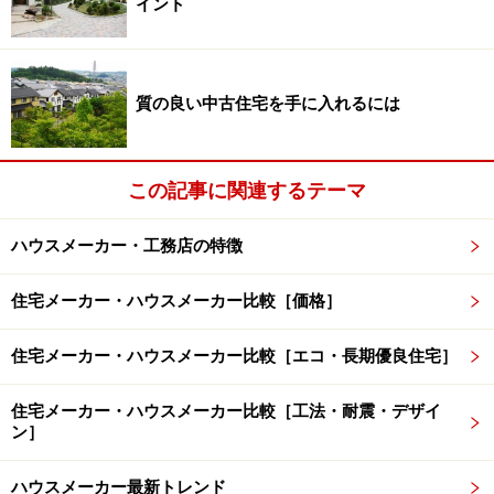
イント
私たちが忘れてはいけないのが、太陽光発電システムの
売電による利用者のメリットは、元はといえば私たちの
質の良い中古住宅を手に入れるには
税金だということです。設置については補助金も出ます
し、月々の光熱費削減も期待できます。ですので、今の
住まいづくりにおいては太陽光発電システムは付けた方
この記事に関連するテーマ
がお得なアイテムだと明らかにいえます。
ハウスメーカー・工務店の特徴
住宅メーカー・ハウスメーカー比較［価格］
賃貸住宅経営はなぜ相続税対策になるの？
10年前に戸建て住宅を取得した私の知人は、「今の現状
住宅メーカー・ハウスメーカー比較［エコ・長期優良住宅］
を考えると太陽光発電システムがあればいいなと思う」
住宅メーカー・ハウスメーカー比較［工法・耐震・デザイ
といい、リフォームで設置しました。10年前は補助金が
ン］
ありませんでしたから、太陽光発電システムを搭載する
ことは頭になかったそうです。
ハウスメーカー最新トレンド