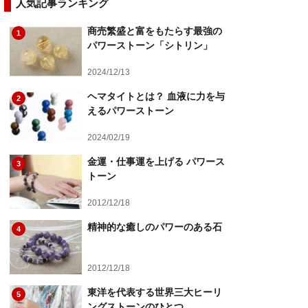
人気記事ランキング
商売繁盛と富をもたらす最強の
1
パワーストーン「シトリン」
2024/12/13
ヘマタイトとは？ 血液に力を与
2
えるパワーストーン
2024/02/19
金運・仕事運を上げる パワース
3
トーン
2012/12/18
精神的な癒しのパワーのある石
4
2012/12/18
東洋を代表する世界三大ヒーリ
5
ングストーンのひとつ