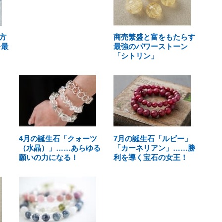
方
商売繁盛と富をもたらす
を最
最強のパワーストーン
「シトリン」
4月の誕生石「クォーツ
7月の誕生石「ルビー」
（水晶）」……あらゆる
「カーネリアン」……勝
願いの力になる！
利を導く宝石の女王！