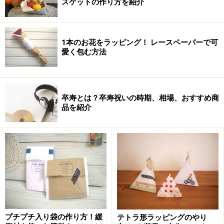
スケットの作り方を紹介
【関連リンク】
マルチプルケース M ネーエ
1本のお花をラッピング！ レースペーパーで可
ジェネラルパーパスケース A5 ネーエ
愛く包む方法
HIGHTIDE nahe オンラインショップ
HIGHTIDE nahe
STAEDTLER 蛍光ペン「テキストサーファーゲル」
卒寿とは？卒寿祝いの時期、相場、おすすめ商
PILOT 「フリクションボールスリム038」
品を紹介
※記事内容は執筆時点のものです。最新の内容をご確認くださ
い。
次のページへ
1
/
3
プチプチ入り袋の作り方！緩
テトラ形ラッピングのやり