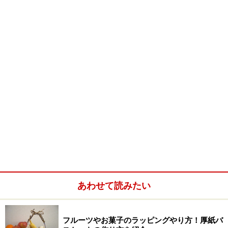
「そばに」の意。そのネーミングは、決して高価なもの
ではなくいつも身近なモノを提案したいという思いから
つけられたとのこと。
大げさにしたくないけれども、普段親しくしているママ
友のお子さんが入学と知った場合、このリーズナブルだ
けれどお洒落なデザインのHITHTIDEの様々なスタイル
のケースをパッケージにし、中にはあえて日常使いの今
ステーショナリーランキング1位のステッドラーの蛍光
マーカー「テキストサーファーゲル」（全5色／繰り出
し式、ドライセーフシステム採用）やグッドデザイン賞
を受賞した「フリクションボールスリム 038」や文具な
どを大人買いして入れて贈ると喜ばれそう。重くならな
あわせて読みたい
いライト感覚の入学祝いにおすすめです。ラッピングも
このケースに直接リボンをかける程度で、むしろ中が見
えるかたちで差し出したいなと思います。
フルーツやお菓子のラッピングやり方！厚紙バ