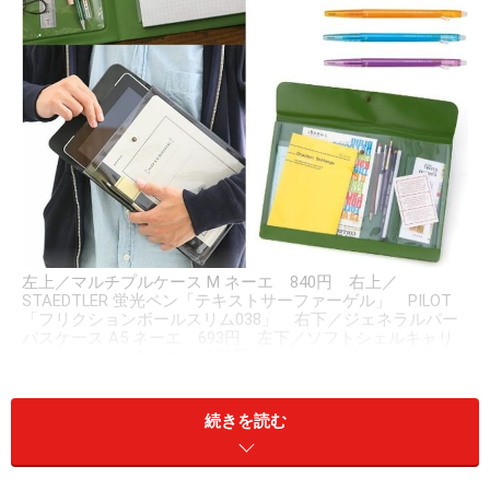
左上／マルチプルケース M ネーエ 840円 右上／
STAEDTLER 蛍光ペン「テキストサーファーゲル」 PILOT
「フリクションボールスリム038」 右下／ジェネラルパー
パスケース A5 ネーエ 693円 左下／ソフトシェルキャリ
ングケース (L) ネーエ 1050円
整理・収納をキーワードに色々なシーンでの使い心地を
続きを読む
最優先に考えた「いつも身近にあるステーショナリー」
がコンセプトのnahe（ネーエ）。ネーエとはドイツ語で