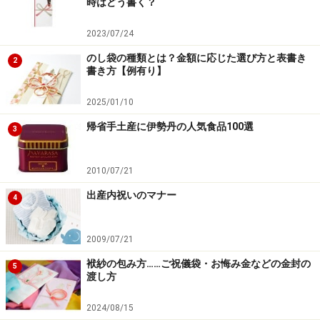
時はどう書く？
2023/07/24
のし袋の種類とは？金額に応じた選び方と表書き
2
書き方【例有り】
2025/01/10
帰省手土産に伊勢丹の人気食品100選
3
2010/07/21
出産内祝いのマナー
4
2009/07/21
袱紗の包み方……ご祝儀袋・お悔み金などの金封の
5
渡し方
2024/08/15