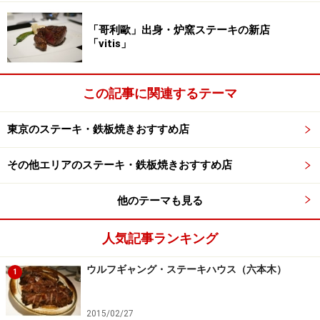
「哥利歐」出身・炉窯ステーキの新店
「vitis」
黒毛和牛のタン元、シャトーブリアン、ハラミ
この記事に関連するテーマ
東京のステーキ・鉄板焼きおすすめ店
気になるメニューはというと、ハラミからヒレまで数種
類の部位の鉄板焼きの肉メニューがあり、それ以外はワ
その他エリアのステーキ・鉄板焼きおすすめ店
インのつまみになりそうなワンコイン（500円）の小皿
料理から〆のメニューが揃っています。おススメなのは
他のテーマも見る
先ずは”サガリカルパッチョ”。最初の一皿としては必食
でしょう。また、”バンビーナハンバーグ”はごつごつし
人気記事ランキング
た肉肉しい食感が満足度高く仕上がっているハンバー
ウルフギャング・ステーキハウス（六本木）
グ。”ブルゴーニュ風ガツ芯”は、定番のエスカルゴ料理
1
をガツ芯に置き換えたメニューですが、これがなかなか
の出来で、ガツ芯のコリコリとした食感を上手く利用し
2015/02/27