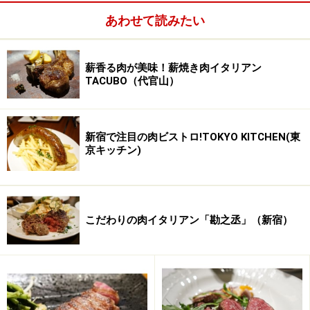
あわせて読みたい
薪香る肉が美味！薪焼き肉イタリアン
TACUBO（代官山）
新宿で注目の肉ビストロ!TOKYO KITCHEN(東
京キッチン)
カウンター席
こだわりの肉イタリアン「勘之丞」（新宿）
躍進中の「うしごろ」グループの新業態
2014年3月3日、麻布十番にオープンした「鉄板バンビー
ナbyうしごろ」は、うしごろグループの中でも初めての