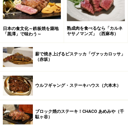
焼肉以外の業態です。鉄板が目の前にあるカウンター席
のほかテーブル席も用意し、メニューは鉄板焼き料理の
みに拘らず通常メニューも用意する事で、高額になりが
ちな鉄板焼きですが、同店では従来の「うしごろ」グル
熟成肉を食べるなら「カルネ
日本の食文化～鉄板焼を築地
ヤサノマンズ」（西麻布）
「黒澤」で味わう～
ープの店舗と同様、若い客層も利用し易い価格帯での提
供を実現しています。
薪で焼き上げるビステッカ「ヴァッカロッサ」
（赤坂）
ウルフギャング・ステーキハウス（六本木）
ブロック焼のステーキ！CHACO あめみや（千
駄ヶ谷）