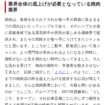
業界全体の底上げが必要となっている焼肉
業界
焼肉は、食材を仕入れてそれが食べ手の胃袋に収まるま
での流れはいたってシンプルであり、そのシンプルさ故
に高級食材である黒毛和牛が庶民が楽しめる価格帯で提
供され、またその気軽さが食べ手にうけてきたジャンル
だと思います。ところがここ数年、飲食店において各ジ
ャンル、より専門性が求められるようになると同時に、
個性がないと生き残れない時代になってきました。そん
な流れを受けて、独自の個性や、常連客を飽きさせない
工夫など、以前ご紹介した「
よろにく
」のように、これ
までの焼肉店の枠を超えたものを提供するお店が増えて
きました。そんな焼肉業界において、今最も勢いがある
のが「うしごろ」グループです。2011年西麻布に「うし
ごろ」をオープン、それ以来店舗ごとに少しずつ個性を
変え３年間で6店舗の焼肉店を展開させています。どの