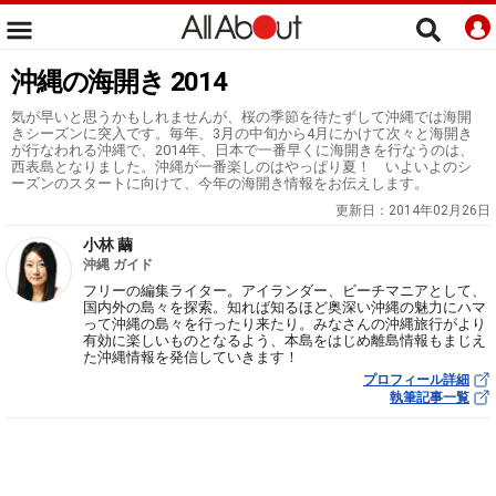
沖縄の海開き 2014
気が早いと思うかもしれませんが、桜の季節を待たずして沖縄では海開
きシーズンに突入です。毎年、3月の中旬から4月にかけて次々と海開き
が行なわれる沖縄で、2014年、日本で一番早くに海開きを行なうのは、
西表島となりました。沖縄が一番楽しのはやっぱり夏！ いよいよのシ
ーズンのスタートに向けて、今年の海開き情報をお伝えします。
更新日：
2014年02月26日
小林 繭
沖縄 ガイド
フリーの編集ライター。アイランダー、ビーチマニアとして、
国内外の島々を探索。知れば知るほど奥深い沖縄の魅力にハマ
って沖縄の島々を行ったり来たり。みなさんの沖縄旅行がより
有効に楽しいものとなるよう、本島をはじめ離島情報もまじえ
た沖縄情報を発信していきます！
プロフィール詳細
執筆記事一覧