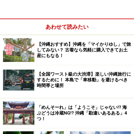
亜熱帯のジャングル体験ができる西表島はエコツーリズムも
充実しているので、リピーターに人気の島
例年、沖縄では3月の中頃から順次海開きが始まりま
あわせて読みたい
す。2014年、一番早くに海開きが行なわれるのは、西表
島のトゥドゥマリの浜。八重山では、その年によって一
【沖縄おすすめ】沖縄を「マイかりゆし」で旅
番に海開きが行なわれるビーチが変わりますが、今年の
してみない？ 古着なら気軽に購入できてお土
スターターは3月16日に行なわれる西表島の海開きで、
産にもなる！
こちらが沖縄全体でもトップバッターとなっています。
【全国ワースト級の大渋滞】楽しい沖縄旅行に
するために！ 本島で「車移動」を避けるべき
時間帯と場所
「めんそーれ」は「ようこそ」じゃない!? 海
ぶどうは冷蔵NG!? 沖縄「勘違いあるある」4
つ！