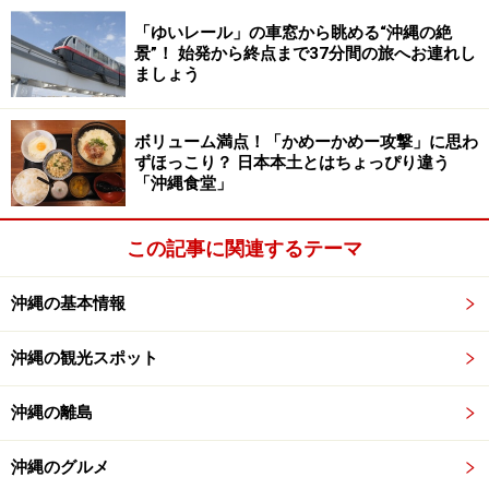
現在はビーチにリゾートが建っていますが、その昔はウ
「ゆいレール」の車窓から眺める“沖縄の絶
ミガメの産卵地としてもよく知られていました。海開き
景”！ 始発から終点まで37分間の旅へお連れし
イベントでは、海の安全祈願に始まり、エビの掴み取り
ましょう
や宝探しなど、大人も子供も楽しめる催し物が予定され
ているので、八重山旅行を計画している人は、西表島に
ボリューム満点！「かめーかめー攻撃」に思わ
立ち寄ってみてはいかがでしょうか。
ずほっこり？ 日本本土とはちょっぴり違う
「沖縄食堂」
この記事に関連するテーマ
夏は様々なマリンアクティビティを思いきり楽しめる季
節！ 流行のSUP(スタンドアップパドル)にも挑戦してみて
沖縄の基本情報
は？
また、この海開きイベントに合わせて、石垣島のクラブ
沖縄の観光スポット
メッドでも今シーズン新たに導入されるアクティビテ
沖縄の離島
ィ、スタンドアップパドルのお披露目イベントが開催さ
れ、海開きを祝ってのパーティが予定されています。こ
沖縄のグルメ
の日はビーチにBBQコーナー＆バースタンドが用意され