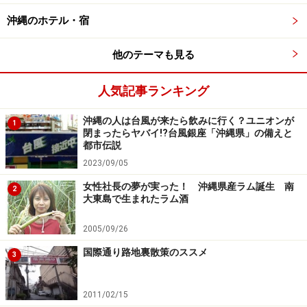
るというのだから、楽しみです。沖縄本島に先だって、
沖縄のホテル・宿
八重山地方は本格的に夏モードがスタートとなります！
他のテーマも見る
■トゥドゥマリの浜海開きイベント
開催日時：2014年3月16日
人気記事ランキング
主催：八重山ビジターズビューロー
沖縄の人は台風が来たら飲みに行く？ユニオンが
1
問い合わせ：八重山ビジターズビューロー TEL. 0980-
閉まったらヤバイ!?台風銀座「沖縄県」の備えと
都市伝説
82-2809
2023/09/05
石垣市観光協会 公式サイト
女性社長の夢が実った！ 沖縄県産ラム誕生 南
2
大東島で生まれたラム酒
■
クラブメッド石垣島 カビラ SUPイベント
開催日時：2014年3月16日 午後～夕方に開催予定
2005/09/26
※潮の状況によって変更になる可能性があります。
国際通り路地裏散策のススメ
3
バカンスダイヤル (お客様専用問い合わせ先)：0088-21-
7005 (フリーコール)
2011/02/15
※携帯電話・IP電話で繋がらないお客様はこちら：03-