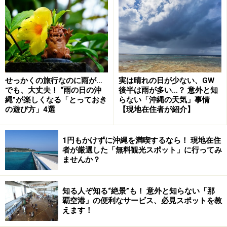
月ヶ浜と呼ばれるトゥドゥマリの浜は、西表島の夕陽スポッ
せっかくの旅行なのに雨が…
実は晴れの日が少ない、GW
トでもあります
でも、大丈夫！ “雨の日の沖
後半は雨が多い…？ 意外と知
縄”が楽しくなる「とっておき
らない「沖縄の天気」事情
トゥドゥマリの浜は、別名月ヶ浜とも呼ばれる西表島を
の遊び方」4選
【現地在住者が紹介】
代表する美しいビーチ。きめ細やかなパウダーサンド
と、美しい弧を描く海岸線が特徴です。このビーチはち
1円もかけずに沖縄を満喫するなら！ 現地在住
ょうど浦内川の河口付近に位置するため、ビーチを左手
者が厳選した「無料観光スポット」に行ってみ
奥に歩いて行くと海と河とが交わる風景に出逢います。
ませんか？
河口付近にはマングローブが根をはり、目の前には大き
くゆるやかな流れを見せる亜熱帯の河の姿を目にするで
知る人ぞ知る“絶景”も！ 意外と知らない「那
覇空港」の便利なサービス、必見スポットを教
しょう。
えます！