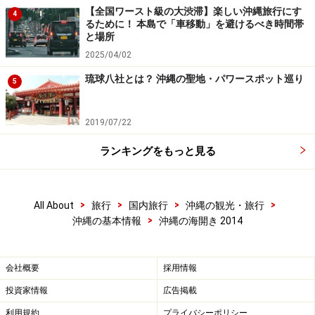
【全国ワースト級の大渋滞】楽しい沖縄旅行にす
5792-7627
4
るために！ 本島で「車移動」を避けるべき時間帯
と場所
2025/04/02
宮古島 東洋一の砂浜と言われる与那覇前浜
琉球八社とは？ 沖縄の聖地・パワースポット巡り
5
ビーチの海開き
2019/07/22
ランキングをもっと見る
海開きが始まるとカラフルなパラソルに彩られ、賑やかにな
る沖縄のビーチ
このトゥドゥマリの浜の海開きイベントに続き、沖縄で
>
>
>
>
All About
旅行
国内旅行
沖縄の観光・旅行
は各所で続々海開きが行なわれます。2014年2月現在日
>
沖縄の基本情報
沖縄の海開き 2014
程がフィックスしているのが、4月6日の宮古島の海開
き。こちらは東洋一の砂浜と言われる与那覇前浜ビーチ
会社概要
採用情報
にて行なわれます。ライヴや宝探しなど楽しい出し物が
投資家情報
広告掲載
目白押しのこの宮古島の海開きでは、初泳ぎに参加する
と「参加証明書」がもらえるそうです。与那覇前浜での
利用規約
プライバシーポリシー