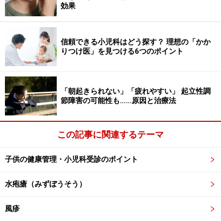
効果
信頼できる小児科はどう探す？ 理想の「かか
りつけ医」を見つける6つのポイント
関節内出血を繰り返すことを防ぐことが大切です
「朝起きられない」「疲れやすい」 起立性調
血友病Aも血友病Bも同じ症状で、下記のような出血傾向
節障害の可能性も……原因と治療法
があります。
関節内出血……出血を繰り返すことで、関節の変形、
この記事に関連するテーマ
硬直（血友病性関節症）が起きる。この症状は血友
病の80％以上に見られ、かかと、膝、肘、足などの
子供の健康管理・小児科受診のポイント
関節に起きやすい
水疱瘡（みずぼうそう）
筋肉内出血……背中の腸腰筋と言う筋肉で出血で年齢
が高い時に起きやすい
風疹
頭蓋内出血……頭の中で出血