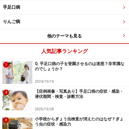
手足口病
鼻出血……鼻血が出やすい、出血すると止まりにくい
歯肉出血……歯肉での出血、腫れ
りんご病
血尿…割と年齢が高いと起きやすい
他のテーマも見る
などです。
人気記事ランキング
血友病の診断
Q. 手足口病の子を登園させるのは迷惑？非常識な
1
のでしょうか？
■問診
2024/10/10
出血症状がいつからどんな状態であるかを聞き、出血部
【症例画像・写真あり】手足口病の症状・感染・
位を確認します。血友病は遺伝病でもありますので、親
2
潜伏期間・検査・診断方法
族、家族に症状のある人がいないかどうかも確認しま
す。
2025/10/28
小学校からぎょう虫検査が消えたのはなぜ？ぎょ
3
う虫の症状・感染力
■血液検査