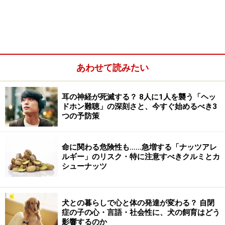
血友病の原因は、血友病Aも血友病BもX染色体の異常で
起こるために、男性のみ発症します（X染色体の異常
で、正常なX染色体があれば、発症しない遺伝形式を
「伴性劣性遺伝」と言います）。
あわせて読みたい
耳の神経が死滅する？ 8人に1人を襲う「ヘッ
ドホン難聴」の深刻さと、今すぐ始めるべき3
つの予防策
命に関わる危険性も……急増する「ナッツアレ
ルギー」のリスク・特に注意すべきクルミとカ
シューナッツ
犬との暮らしで心と体の発達が変わる？ 自閉
症の子の心・言語・社会性に、犬の飼育はどう
影響するのか