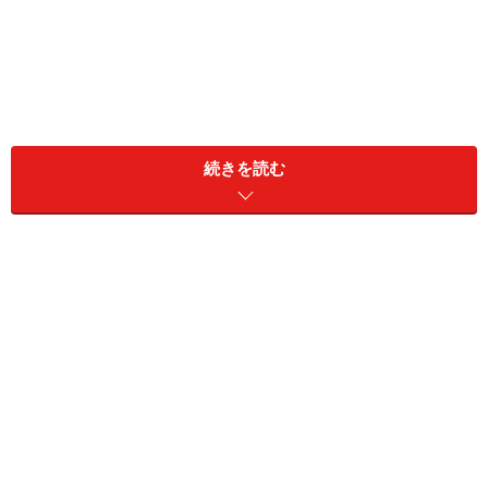
この凝固因子が少ないか、ほとんどない人が、血友病に
続きを読む
なります。凝固因子には1から13まであり、それぞれロ
ーマ数字で表現します。
血友病には、2つの種類があります。
血友病A…第ＶＩＩＩ（8）因子の欠乏
血友病B…第IX（9）因子の欠乏
血友病の原因・発生頻度・確率