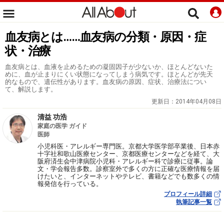
血友病とは……血友病の分類・原因・症
状・治療
血友病とは、血液を止めるための凝固因子が少ないか、ほとんどないた
めに、血が止まりにくい状態になってしまう病気です。ほとんどが先天
的なもので、遺伝性があります。血友病の原因、症状、治療法につい
て、解説します。
更新日：
2014年04月08日
清益 功浩
家庭の医学 ガイド
医師
小児科医・アレルギー専門医。京都大学医学部卒業後、日本赤
十字社和歌山医療センター、京都医療センターなどを経て、大
阪府済生会中津病院小児科・アレルギー科で診療に従事。論
文・学会報告多数。診察室外で多くの方に正確な医療情報を届
けたいと、インターネットやテレビ、書籍などでも数多くの情
報発信を行っている。
プロフィール詳細
執筆記事一覧