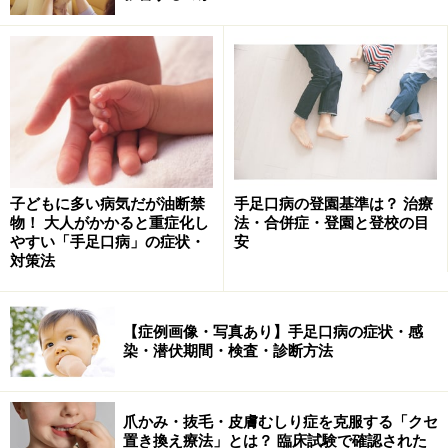
血友病Aの発生頻度は5000人に1人、血友病Bの発生頻度
は25000人に1人で、血友病Aと血友病Bを合併している
のが男児5000人に1人です。
平成18年の調査では、血友病Aは4100人、血友病Bは900
人と示されています。
子どもに多い病気だが油断禁
手足口病の登園基準は？ 治療
物！ 大人がかかると重症化し
法・合併症・登園と登校の目
血友病の症状
やすい「手足口病」の症状・
安
対策法
【症例画像・写真あり】手足口病の症状・感
染・潜伏期間・検査・診断方法
爪かみ・抜毛・皮膚むしり症を克服する「クセ
置き換え療法」とは？ 臨床試験で確認された