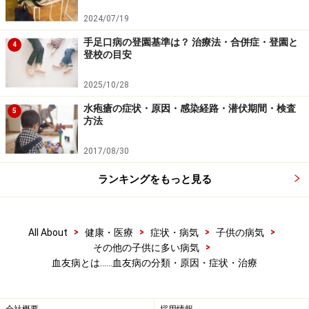
血液検査で、血が固まるまでの時間を測定します。測定
2024/07/19
方法は、プロトロンビン時間と活性化部分トロンボプラ
手足口病の登園基準は？ 治療法・合併症・登園と
4
スチン時間を測定し、プロトロンビン時間は正常で、活
登校の目安
性化部分トロンボプラスチン時間が延長していたら、血
友病が疑われます。さらに、実際に、第ＶＩＩＩ（8）
2025/10/28
因子と第ＩＸ（9）因子の量を測定します。この凝固因
水疱瘡の症状・原因・感染経路・潜伏期間・検査
5
方法
子の活性の状態で重症度が決められます。軽症は正常の
5％より多く、中等症は正常の1から5％で、重症は正常
2017/08/30
の1％未満です。
ランキングをもっと見る
>
>
>
>
All About
健康・医療
症状・病気
子供の病気
>
その他の子供に多い病気
血友病とは……血友病の分類・原因・症状・治療