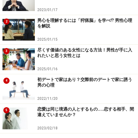
2023/01/17
男心を理解するには「狩猟脳」を学べ⁉ 男性心理
2
を解説
2025/01/15
尽くす価値のある女性になる方法！男性が手に入
3
れたいと思う女性とは
2025/01/16
初デートで家はあり？交際前のデートで家に誘う
4
男の心理
2022/11/20
恋愛は同じ境遇の人とするもの……恋する相手、間
5
違えていませんか？
2023/02/18