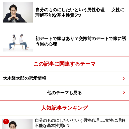
に会い一緒に狩りをして愛を深めたと言います。
自分のものにしたいという男性心理……女性に
理解不能な基本性質5つ
もちろん結婚式はウェディングドレス、タキシードでな
く
“モンハン装備”にて夫婦揃って入場（笑）
。ウェディ
ングケーキも引き出物も「モンハン」と、何から何まで
初デートで家はあり？交際前のデートで家に誘
「モンハン」尽くしの披露宴を行っていました。新郎新
う男の心理
婦がゲーム好きということもありますが、彼らの周りに
は
「モンハン」で結婚したカップルが1組、他のゲーム
この記事に関連するテーマ
で結婚したカップルが3組もいるそうです
。
大木隆太郎の恋愛情報
※記事内容は執筆時点のものです。最新の内容をご確認くださ
い。
他のテーマも見る
次のページへ
1
/
2
人気記事ランキング
自分のものにしたいという男性心理……女性に理解
1
不能な基本性質5つ