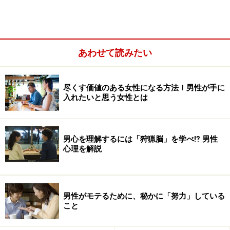
あわせて読みたい
尽くす価値のある女性になる方法！男性が手に
したそうですから、今やゲームやアニメは一般的な趣味
入れたいと思う女性とは
として受け入られる分野なのです。実際、恋活の場でも
趣味の延長から恋が生まれるケースが増えています
か
ら、趣味こそがあなたの個性や魅力の1つになり、好き
男心を理解するには「狩猟脳」を学べ⁉ 男性
心理を解説
な人の心を惹きつける武器にもなりうるのです。
「モンハン」から生まれた恋
男性がモテるために、秘かに「努力」している
こと