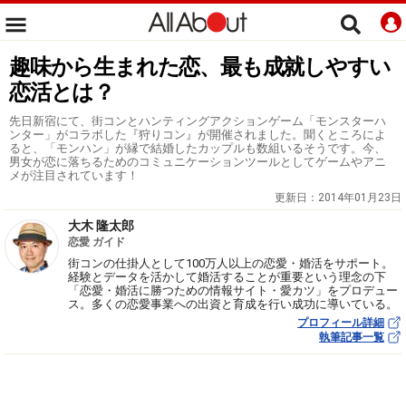
趣味から生まれた恋、最も成就しやすい
恋活とは？
先日新宿にて、街コンとハンティングアクションゲーム「モンスターハ
ンター」がコラボした『狩りコン』が開催されました。聞くところによ
ると、「モンハン」が縁で結婚したカップルも数組いるそうです。今、
男女が恋に落ちるためのコミュニケーションツールとしてゲームやアニ
メが注目されています！
更新日：
2014年01月23日
大木 隆太郎
恋愛 ガイド
街コンの仕掛人として100万人以上の恋愛・婚活をサポート。
経験とデータを活かして婚活することが重要という理念の下
「恋愛・婚活に勝つための情報サイト・愛カツ」をプロデュー
ス。多くの恋愛事業への出資と育成を行い成功に導いている。
プロフィール詳細
執筆記事一覧