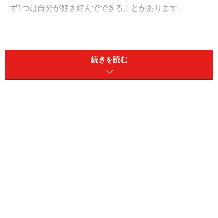
ず1つは自分が好き好んでできることがあります。
かつてはゲームやアニメが好きだと、とてもマニアック
な印象を抱かれがちでした。しかし最近では、
映画「エ
続きを読む
ヴァンゲリオン」が新旧劇場版合わせて興行収入が150
億円を超える大ヒットを記録
。また、
エヴァコン
（エヴ
ァンゲリオン×街コン）も全国開催されるほど人気を集め
ており、たくさんのファンがいることがわかります。
「モンハン」シリーズ最新版である
「モンスターハンタ
ー4」
も、
発売開始わずか3ヵ月で出荷本数が累計400万
本を突破