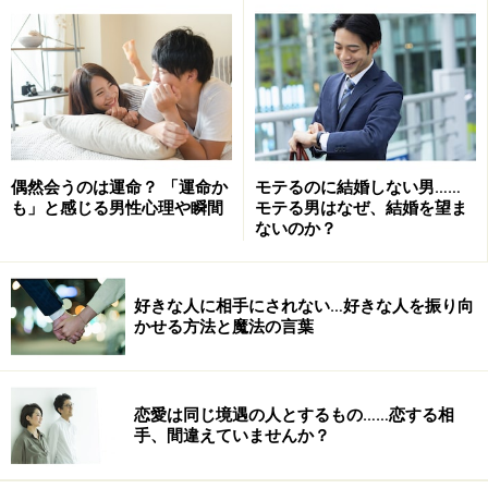
最もカップルが生まれやすい趣味コン？
ガイドの知人に
「モンハン」が縁で結婚に至ったカップ
ルがいます
。知人は都内にある
リアル集会所
（「モンハ
ン」は一人でもプレイできますが複数でプレイする方が
楽しいため、オフ会のような形で集まれる場所がありま
偶然会うのは運命？ 「運命か
モテるのに結婚しない男……
す）に通うほどの「モンハン」ファンでしたが、そこで
も」と感じる男性心理や瞬間
モテる男はなぜ、結婚を望ま
は良い縁に恵まれなかったようです。
ないのか？
しかし少し足を伸ばし、「モンハン」を街おこしの一環
好きな人に相手にされない…好きな人を振り向
で取り入れている長野県渋温泉の
“モンハン渋の里”
へ遊
かせる方法と魔法の言葉
びに行ったところ、
運命の出会いを果たした
のだとか。
この“モンハン渋の里”にはリアル集会所があり、今年の
恋愛は同じ境遇の人とするもの……恋する相
手、間違えていませんか？
夏まで一年中、みんなで“狩り”が楽しめるそうです。2人
は遠距離恋愛ながらも、この“モンハン渋の里”で定期的